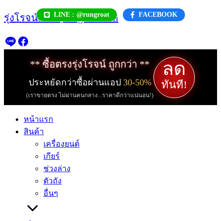
Skip
LINE : @rungroat
FACEBOOK
รุ่งโรจน์.com | rungroat.com
to
content
ลด
** ซื้อตรงรุ่งโรจน์ ถูกกว่า **
ประหยัดกว่าซื้อผ่านแอป
30-50%
ทันที!
(เราขายตรง ไม่ผ่านคนกลาง...ราคาดีกว่าแน่นอน!)
หน้าแรก
สินค้า
เครื่องยนต์
เกียร์
ช่วงล่าง
ตัวถัง
อื่นๆ