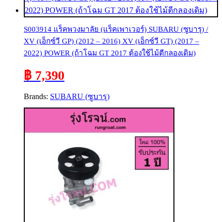
S003914 แร็คพวงมาลัย (แร็คเพาเวอร์) SUBARU (ซูบารุ) /
XV (เอ็กซ์วี GP) (2012 – 2016) XV (เอ็กซ์วี GT) (2017 –
2022) POWER (ถ้าโฉม GT 2017 ต้องใช้ไม้ตีกลองเดิม)
฿ 7,390
Brands:
SUBARU (ซูบารุ)