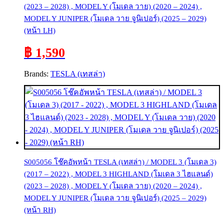
(2023 – 2028) , MODEL Y (โมเดล วาย) (2020 – 2024) ,
MODEL Y JUNIPER (โมเดล วาย จูนิเปอร์) (2025 – 2029)
(หน้า LH)
฿ 1,590
Brands:
TESLA (เทสล่า)
S005056 โช๊คอัพหน้า TESLA (เทสล่า) / MODEL 3 (โมเดล 3)
(2017 – 2022) , MODEL 3 HIGHLAND (โมเดล 3 ไฮแลนด์)
(2023 – 2028) , MODEL Y (โมเดล วาย) (2020 – 2024) ,
MODEL Y JUNIPER (โมเดล วาย จูนิเปอร์) (2025 – 2029)
(หน้า RH)