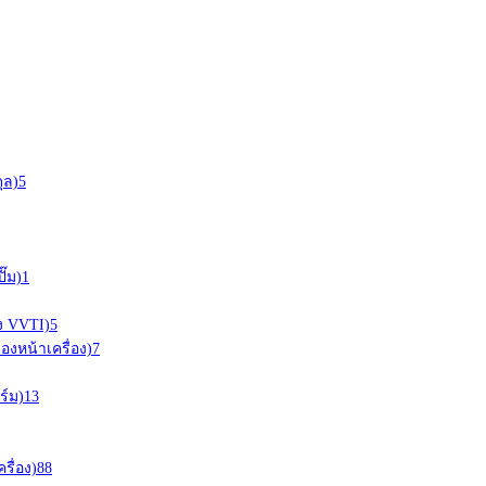
ุล)
5
ั๊ม)
1
อง VVTI)
5
ืองหน้าเครื่อง)
7
ร์ม)
13
ครื่อง)
88