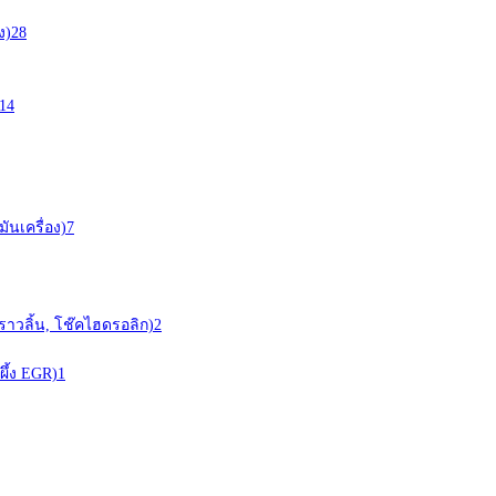
ง)
28
14
ันเครื่อง)
7
ราวลิ้น, โช๊คไฮดรอลิก)
2
ผึ้ง EGR)
1