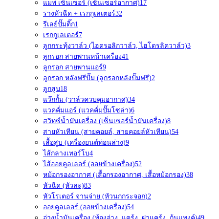
แมพ เซ็นเซอร์ (เซ็นเซอร์อากาศ)
17
รางหัวฉีด + เรกกูเลเตอร์
32
รีเลย์ปั๊มติ๊ก
1
เรกกูเลเตอร์
7
ลูกกระทุ้งวาล์ว (ไฮดรอลิกวาล์ว, ไฮโดรลิควาล์ว)
3
ลูกรอก สายพานหน้าเครื่อง
41
ลูกรอก สายพานแอร์
9
ลูกรอก หลังฟรีปั๊ม (ลูกรอกหลังปั๊มฟรี)
2
ลูกสูบ
18
แว๊กกั้ม (วาล์วควบคุมอากาศ)
34
แวคคั่มแอร์ (แวคคั่มปั๊มโซล่า)
6
สวิทซ์น้ำมันเครื่อง (เซ็นเซอร์น้ำมันเครื่อง)
8
สายหัวเทียน (สายคอยล์, สายคอยล์หัวเทียน)
54
เสื้อสูบ (เครื่องยนต์ท่อนล่าง)
9
ไส้กลางเทอร์โบ
4
ไส้ออยคูลเลอร์ (ออยข้างเครื่อง)
52
หม้อกรองอากาศ (เสื้อกรองอากาศ, เสื้อหม้อกรอง)
38
หัวฉีด (หัวละ)
83
หัวโรเตอร์ จานจ่าย (หัวนกกระจอก)
2
ออยคูลเลอร์ (ออยข้างเครื่อง)
54
อ่างน้ำมันเครื่อง (ท้องอ่าง, แคร้ง, ฝาแคร้ง, ก้นแทงค์)
49