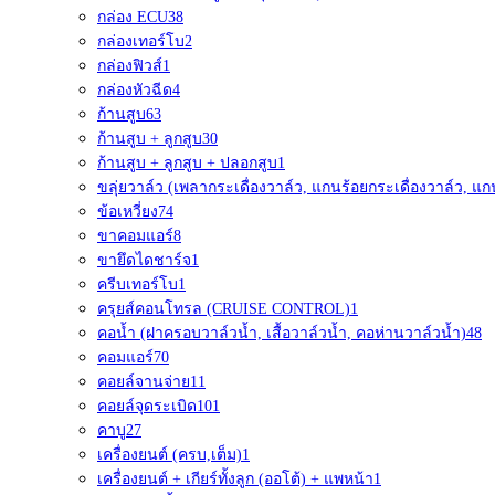
กล่อง ECU
38
กล่องเทอร์โบ
2
กล่องฟิวส์
1
กล่องหัวฉีด
4
ก้านสูบ
63
ก้านสูบ + ลูกสูบ
30
ก้านสูบ + ลูกสูบ + ปลอกสูบ
1
ขลุ่ยวาล์ว (เพลากระเดื่องวาล์ว, แกนร้อยกระเดื่องวาล์ว, แก
ข้อเหวี่ยง
74
ขาคอมแอร์
8
ขายึดไดชาร์จ
1
ครีบเทอร์โบ
1
ครุยส์คอนโทรล (CRUISE CONTROL)
1
คอน้ำ (ฝาครอบวาล์วน้ำ, เสื้อวาล์วน้ำ, คอห่านวาล์วน้ำ)
48
คอมแอร์
70
คอยล์จานจ่าย
11
คอยล์จุดระเบิด
101
คาบู
27
เครื่องยนต์ (ครบ,เต็ม)
1
เครื่องยนต์ + เกียร์ทั้งลูก (ออโต้) + แพหน้า
1