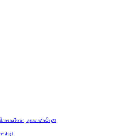
สื้อกรองโซล่า, ลูกลอยดักน้ำ)
23
วาล์ว)
1