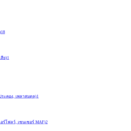
)
18
สีย)
1
าประคอง, เพลาสมดุล)
1
ร์ (แอร์โฟลว์, เซนเซอร์ MAF)
2