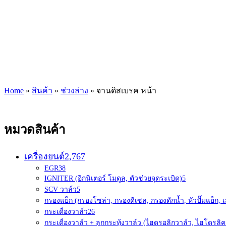
Home
»
สินค้า
»
ช่วงล่าง
»
จานดิสเบรค หน้า
หมวดสินค้า
เครื่องยนต์
2,767
EGR
38
IGNITER (อิกนิเตอร์ โมดูล, ตัวช่วยจุดระเบิด)
5
SCV วาล์ว
5
กรองแย็ก (กรองโซล่า, กรองดีเซล, กรองดักน้ำ, หัวปั๊มแย็ก, เ
กระเดื่องวาล์ว
26
กระเดื่องวาล์ว + ลูกกระทุ้งวาล์ว (ไฮดรอลิกวาล์ว, ไฮโดรลิค