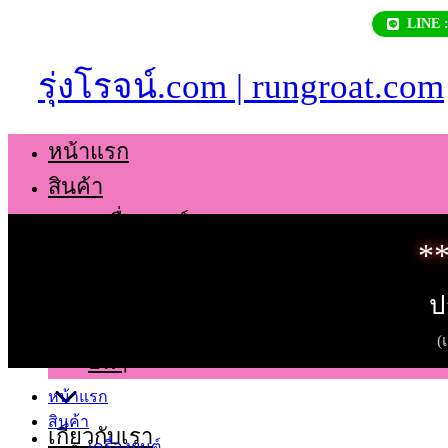
Skip
LINE 
to
content
รุ่งโรจน์.com | rungroat.com
หน้าแรก
สินค้า
เครื่องยนต์
**
เกียร์
ช่วงล่าง
ป
ตัวถัง
(
อื่นๆ
หน้าแรก
สินค้า
เกี่ยวกับเรา
เครื่องยนต์