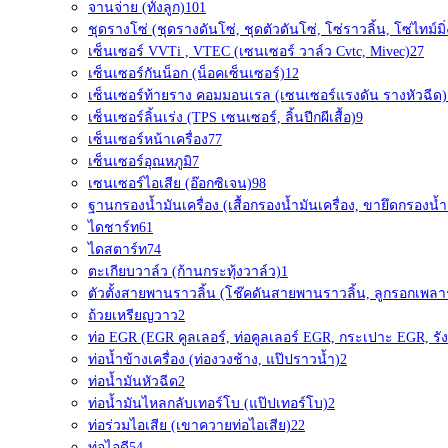
จานจ่าย (ทั้งลูก)
101
ชุดรางโซ่ (ชุดรางดันโซ่, ชุดตัวดันโซ่, โซ่ราวลิ้น, โซ่ไทม์มิ่
เซ็นเซอร์ VVTi , VTEC (เซนเซอร์ วาล์ว Cvtc, Mivec)
27
เซ็นเซอร์กันน็อก (น็อคเซ็นเซอร์)
12
เซ็นเซอร์ท้ายราง คอมมอนเรล (เซนเซอร์แรงดัน รางหัวฉีด)
เซ็นเซอร์ลิ้นเร่ง (TPS เซนเซอร์, ลิ้นปีกผีเสื้อ)
9
เซ็นเซอร์หน้าเครื่อง
77
เซ็นเซอร์อุณหภูมิ
7
เซนเซอร์ไอเสีย (อ๊อกซิเจน)
98
ฐานกรองน้ำมันเครื่อง (เสื้อกรองน้ำมันเครื่อง, ขายึดกรองน้ำม
ไดชาร์ท
61
ไดสตาร์ท
74
ตะเกียบวาล์ว (ก้านกระทุ้งวาล์ว)
1
ตัวตั้งสายพานราวลิ้น (โช๊คดันสายพานราวลิ้น, ลูกรอกเพลา
ถ้วยเหรียญวาว
2
ท่อ EGR (EGR คูลเลอร์, ท่อคูลเลอร์ EGR, กระเปาะ EGR, รัง
ท่อน้ำข้างเครื่อง (ท่องวงช้าง, แป๊ปราวน้ำ)
2
ท่อน้ำมันหัวฉีด
2
ท่อน้ำมันไหลกลับเทอร์โบ (แป๊ปเทอร์โบ)
2
ท่อร่วมไอเสีย (เขาควายท่อไอเสีย)
22
ท่อไอดี
54