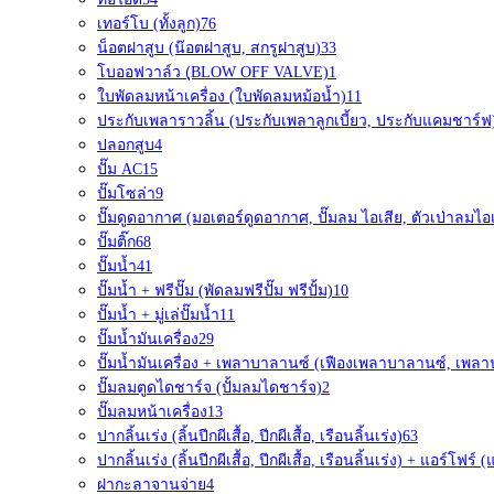
เทอร์โบ (ทั้งลูก)
76
น็อตฝาสูบ (น๊อตฝาสูบ, สกรูฝาสูบ)
33
โบออฟวาล์ว (ฺBLOW OFF VALVE)
1
ใบพัดลมหน้าเครื่อง (ใบพัดลมหม้อน้ำ)
11
ประกับเพลาราวลิ้น (ประกับเพลาลูกเบี้ยว, ประกับแคมชาร์ฟ
ปลอกสูบ
4
ปั๊ม AC
15
ปั๊มโซล่า
9
ปั๊มดูดอากาศ (มอเตอร์ดูดอากาศ, ปั๊มลม ไอเสีย, ตัวเป่าลมไอเ
ปั๊มติ๊ก
68
ปั๊มน้ำ
41
ปั๊มน้ำ + ฟรีปั๊ม (พัดลมฟรีปั๊ม ฟรีปั้ม)
10
ปั๊มน้ำ + มู่เล่ปั๊มน้ำ
11
ปั๊มน้ำมันเครื่อง
29
ปั๊มน้ำมันเครื่อง + เพลาบาลานซ์ (เฟืองเพลาบาลานซ์, เพล
ปั๊มลมตูดไดชาร์จ (ปั้มลมไดชาร์จ)
2
ปั๊มลมหน้าเครื่อง
13
ปากลิ้นเร่ง (ลิ้นปีกผีเสื้อ, ปีกผีเสื้อ, เรือนลิ้นเร่ง)
63
ปากลิ้นเร่ง (ลิ้นปีกผีเสื้อ, ปีกผีเสื้อ, เรือนลิ้นเร่ง) + แอร์โฟ
ฝากะลาจานจ่าย
4