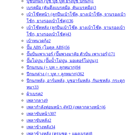
บูชปีกนก (บู๊ช บูธ บูท ยางบูช ปีกนก)
1
เบรคมือ (คันดึงแบรคมือ, คันเบรคมือ)
3
เบ้าโช๊คหน้า (ลูกปืนเบ้าโช๊ค, ยางเบ้าโช๊ค, จานรองเบ้า
โช้ก, ยางรองเบ้าโช้ค)
136
เบ้าโช๊คหลัง (ลูกปืนเบ้าโช๊ค, ยางเบ้าโช๊ค, จานรองเบ้า
โช้ก, ยางรองเบ้าโช้ค)
43
เบ้าหนวดกุ้ง
2
ปั๊ม ABS (โมดูล ABS)
56
ปั๊มปั่นเพาเวอร์ (ปั๊มพวงมาลัย ตัวปั่น เพาเวอร์)
171
ปั๊มโม่ปูน (ปั๊มน้ำโม่ปูน, มอเตอร์โม่ปูน)
1
ปีกนกบน (+ บูท + ลูกหมาก)
94
ปีกนกล่าง (+ บูท + ลูกหมาก)
362
ปีกนกหลัง, อาร์มหลัง, บูชอาร์มหลัง, กันเซหลัง, กระดูก
หมา
33
ผ้าเบรค
2
เพลากลาง
9
เพลากำลังท่อนหน้า 4WD (เพลากลางหน้า)
6
เพลาขับหน้า
307
เพลาขับหลัง
2
เพลาข้างหลัง
34
เพลาข้างหลัง (ครบชุด + แผงเบรค)
8