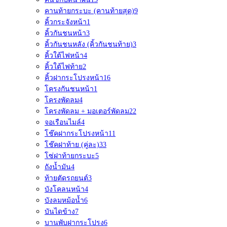
คานท้ายกระบะ (คานท้ายสุด)
9
คิ้วกระจังหน้า
1
คิ้วกันชนหน้า
3
คิ้วกันชนหลัง (คิ้วกันชนท้าย)
3
คิ้วใต้ไฟหน้า
4
คิ้วใต้ไฟท้าย
2
คิ้วฝากระโปรงหน้า
16
โครงกันชนหน้า
1
โครงพัดลม
4
โครงพัดลม + มอเตอร์พัดลม
22
จอเรือนไมล์
4
โช๊คฝากระโปรงหน้า
11
โช๊คฝาท้าย (คู่ละ)
33
โซ่ฝาท้ายกระบะ
5
ถังน้ำมัน
4
ท้ายตัดรถยนต์
3
บังโคลนหน้า
4
บังลมหม้อน้ำ
6
บันไดข้าง
7
บานพับฝากระโปรง
6