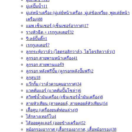
มู่เล่ปั๊มน้ำ
11
มู่เล่หน้าเครื่อง (มู่เล่ย์หน้าเครื่อง, มู่เล่ข้อเหวี่ยง, พูลเล่ย์หน้า
เครื่อง)
88
แมพ เซ็นเซอร์ (เซ็นเซอร์อากาศ)
17
รางหัวฉีด + เรกกูเลเตอร์
32
รีเลย์ปั๊มติ๊ก
1
เรกกูเลเตอร์
7
ลูกกระทุ้งวาล์ว (ไฮดรอลิกวาล์ว, ไฮโดรลิควาล์ว)
3
ลูกรอก สายพานหน้าเครื่อง
41
ลูกรอก สายพานแอร์
9
ลูกรอก หลังฟรีปั๊ม (ลูกรอกหลังปั๊มฟรี)
2
ลูกสูบ
18
แว๊กกั้ม (วาล์วควบคุมอากาศ)
34
แวคคั่มแอร์ (แวคคั่มปั๊มโซล่า)
6
สวิทซ์น้ำมันเครื่อง (เซ็นเซอร์น้ำมันเครื่อง)
8
สายหัวเทียน (สายคอยล์, สายคอยล์หัวเทียน)
54
เสื้อสูบ (เครื่องยนต์ท่อนล่าง)
9
ไส้กลางเทอร์โบ
4
ไส้ออยคูลเลอร์ (ออยข้างเครื่อง)
52
หม้อกรองอากาศ (เสื้อกรองอากาศ, เสื้อหม้อกรอง)
38