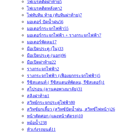
ไฟเบรคติดฝาท้าย
5
ไฟเบรคติดหลังคา
2
ไฟทับทิม ท้าย (ทับทิมฝาท้าย)
7
มอเตอร์ ปัดน้ำฝน
56
มอเตอร์กระจกไฟฟ้า
55
มอเตอร์กระจกไฟฟ้า + รางกระจกไฟฟ้า
7
มอเตอร์พัดลม
17
มือเปิดประตู (ใน)
33
มือเปิดประตู (นอก)
96
มือเปิดฝาท้าย
22
รางกระจกไฟฟ้า
2
รางกระจกไฟฟ้า (เฟืองยกกระจกไฟฟ้า)
5
รีซิสแตนท์ ( รีซิสแตนท์พัดลม, รีซิสเตอร์)
1
สไปรอน (ลานคอพวงมาลัย)
31
สลิงฝาท้าย
1
สวิทย์กระจกประตูไฟฟ้า
80
สวิทช์ยกเลี้ยว (สวิทซ์ปัดน้ำฝน, สวิทช์ไฟหน้า)
26
หน้าตัดศอก (แผงหน้าตัดรถ)
10
หม้อน้ำ
238
หัวเก๋งรถยนต์
11