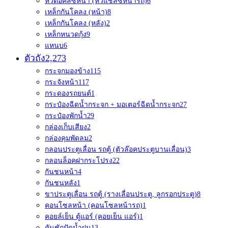
หัวต่อคัสซีหน้า (หัวแชสซีหน้ารถ)
6
เหล็กกันโคลง (หน้า)
8
เหล็กกันโคลง (หลัง)
2
เหล็กหนวดกุ้ง
9
แหนบ
6
ตัวถัง
2,273
กระจกมองข้าง
115
กระจังหน้า
117
กระดองรถยนต์
1
กระป๋องฉีดน้ำกระจก + มอเตอร์ฉีดน้ำกระจก
27
กระป๋องพักน้ำ
29
กล่องเก็บเสียง
2
กล่องคุมพัดลม
2
กลอนประตูเลื่อน รถตู้ (ตัวล๊อคประตูบานเลื่อน)
3
กลอนล็อคฝากระโปรง
22
กันชนหน้า
4
กันชนหลัง
1
ขาประตูเลื่อน รถตู้ (รางเลื่อนประตู, ลูกรอกประตู)
8
คอนโซลหน้า (คอนโซลหน้ารถ)
1
คอยล์เย็น ตู้แอร์ (คอยเย็น แอร์)
1
คันชักปัดน้ำฝน
13