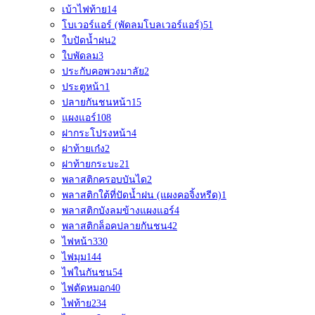
เบ้าไฟท้าย
14
โบเวอร์แอร์ (พัดลมโบลเวอร์แอร์)
51
ใบปัดน้ำฝน
2
ใบพัดลม
3
ประกับคอพวงมาลัย
2
ประตูหน้า
1
ปลายกันชนหน้า
15
แผงแอร์
108
ฝากระโปรงหน้า
4
ฝาท้ายเก๋ง
2
ฝาท้ายกระบะ
21
พลาสติกครอบบันได
2
พลาสติกใต้ที่ปัดน้ำฝน (แผงคอจิ้งหรีด)
1
พลาสติกบังลมข้างแผงแอร์
4
พลาสติกล็อคปลายกันชน
42
ไฟหน้า
330
ไฟมุม
144
ไฟในกันชน
54
ไฟตัดหมอก
40
ไฟท้าย
234