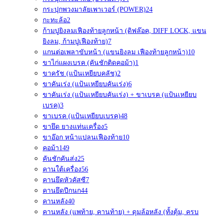
กระปุกพวงมาลัยเพาเวอร์ (POWER)
24
กะทะล้อ
2
ก้ามปูยิงลมเฟืองท้ายลูกหน้า (ดิฟล๊อค, DIFF LOCK, แขน
ยิงลม, ก้ามปูเฟืองท้าย)
7
แกนต่อเพลาขับหน้า (แขนยิงลม เฟืองท้ายลูกหน้า)
10
ขาไก่แผงเบรค (คันชักติดคอม้า)
1
ขาครัช (แป้นเหยียบคลัช)
2
ขาคันเร่ง (แป้นเหยียบคันเร่ง)
6
ขาคันเร่ง (แป้นเหยียบคันเร่ง) + ขาเบรค (แป้นเหยียบ
เบรค)
3
ขาเบรค (แป้นเหยียบเบรค)
48
ขายึด ยางแท่นเครื่อง
5
ขาอ๊อก หน้าแปลนเฟืองท้าย
10
คอม้า
149
คันชักคันส่ง
25
คานใต้เครื่อง
56
คานยึดหัวคัสซี
7
คานยึดปีกนก
44
คานหลัง
40
คานหลัง (แพท้าย, คานท้าย) + ดุมล้อหลัง (ทั้งตุ้ม, ครบ