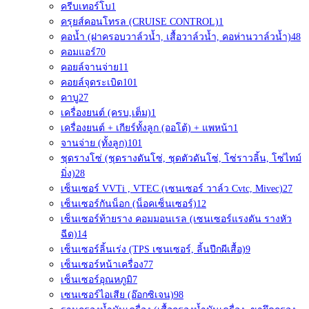
ครีบเทอร์โบ
1
ครุยส์คอนโทรล (CRUISE CONTROL)
1
คอน้ำ (ฝาครอบวาล์วน้ำ, เสื้อวาล์วน้ำ, คอห่านวาล์วน้ำ)
48
คอมแอร์
70
คอยล์จานจ่าย
11
คอยล์จุดระเบิด
101
คาบู
27
เครื่องยนต์ (ครบ,เต็ม)
1
เครื่องยนต์ + เกียร์ทั้งลูก (ออโต้) + แพหน้า
1
จานจ่าย (ทั้งลูก)
101
ชุดรางโซ่ (ชุดรางดันโซ่, ชุดตัวดันโซ่, โซ่ราวลิ้น, โซ่ไทม์
มิ่ง)
28
เซ็นเซอร์ VVTi , VTEC (เซนเซอร์ วาล์ว Cvtc, Mivec)
27
เซ็นเซอร์กันน็อก (น็อคเซ็นเซอร์)
12
เซ็นเซอร์ท้ายราง คอมมอนเรล (เซนเซอร์แรงดัน รางหัว
ฉีด)
14
เซ็นเซอร์ลิ้นเร่ง (TPS เซนเซอร์, ลิ้นปีกผีเสื้อ)
9
เซ็นเซอร์หน้าเครื่อง
77
เซ็นเซอร์อุณหภูมิ
7
เซนเซอร์ไอเสีย (อ๊อกซิเจน)
98