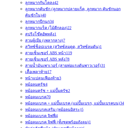
ลูกหมากกันโคลง
42
ลูกหมากคันชัก (ลูกหมากปลายแร็ค, ลูกหมาก คันชักนอก
คันชักใน)
40
ลูกหมากปีกนก
34
ลูกหมากแร็ค (ไม้ตีกลอง)
22
สปริงโช๊คอัพหลัง
1
สวมผู้เมีย (เพลากลาง)
7
สวิทซ์ช็อปเบรค (สวิทซ์ลมดูด, สวิทซ์ลมดัน)
1
สายเซ็นเซอร์ ABS หน้า
119
สายเซ็นเซอร์ ABS หลัง
78
สายน้ำมันเพาเวอร์ (สายท่อแรงดันพาวเวอร์)
31
เสื้อเพลาท้าย
17
หน้าแปลนเฟืองท้าย
3
หม้อลมครัช
4
หม้อลมครัช + แม่ปั๊มครัช
2
หม้อลมเบรค
70
หม้อลมเบรค + แม่ปั๊มเบรค (แม่ปั๊มเบรก, แม่ปั้มเบรคบน)
34
หม้อลมเบรคเสริม (หม้อลมอิสระ)
5
หม้อลมเบรค จิฟฟี่
4
หม้อลมเบรค จิฟฟี่ (ทั้งชุดพร้อมถังลม)
1