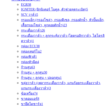
EGR
38
IGNITER (อิกนิเตอร์ โมดูล, ตัวช่วยจุดระเบิด)
5
SCV วาล์ว
5
กรองแย็ก (กรองโซล่า, กรองดีเซล, กรองดักน้ำ, หัวปั๊มแย็ก,
เสื้อกรองโซล่า, ลูกลอยดักน้ำ)
23
กระเดื่องวาล์ว
26
กระเดื่องวาล์ว + ลูกกระทุ้งวาล์ว (ไฮดรอลิกวาล์ว, ไฮโดรลิ
ควาล์ว)
1
กล่อง ECU
38
กล่องเทอร์โบ
2
กล่องฟิวส์
1
กล่องหัวฉีด
4
ก้านสูบ
63
ก้านสูบ + ลูกสูบ
30
ก้านสูบ + ลูกสูบ + ปลอกสูบ
1
ขลุ่ยวาล์ว (เพลากระเดื่องวาล์ว, แกนร้อยกระเดื่องวาล์ว,
แกนกระเดื่องวาล์ว)
3
ข้อเหวี่ยง
74
ขาคอมแอร์
8
ขายึดไดชาร์จ
1