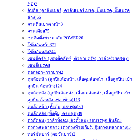
ชุด)
7
จับดิส (คาลิปเปอร์, คาลิปเปอร์เบรค, ปั๊มเบรค, ปั๊มเบรค
ล่าง)
66
จานดิสเบรค หน้า
3
จานเดือย
75
ชุดติดตั้งพวงมาลัย POWER
26
โช๊คอัพหน้า
371
โช๊คอัพหลัง
244
เซฟตี้ครัช (เซฟตี้คลัทซ์, ตัวช่วยครัช, วาล์วช่วยครัช)
1
เซฟตี้เบรค
8
ดอกจอก+กากบาท
2
ดุมล้อหน้า (ลูกปืนล้อหน้า, เสื้อดุมล้อหน้า, เสื้อลูกปืน เบ้า
ลูกปืน ล้อหน้า)
124
ดุมล้อหลัง (ลูกปืนล้อหลัง, เสื้อดุมล้อหลัง, เสื้อลูกปืน เบ้า
ลูกปืน ล้อหลัง เพลาข้าง)
113
ดุมล้อหน้า (ทั้งตุ้ม, ครบชุด)
50
ดุมล้อหลัง (ทั้งตุ้ม, ครบชุด)
39
ตัวตัดลม (วาล์วทิ้งลม, ตัวตั้งลม) รถบรรทุก สิบล้อ
3
ตัวถ่วงเพลากลาง (ตัวถ่วงท้ายเกียร์, ตุ้มถ่วงเพลากลาง)
3
ทอร์ชั่นบาร์ (คอชั่นบาร์)
2