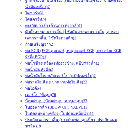
ฐานกรองน้ำมันเครื่อง (เสื้อกรองน้ำมันเครื่อง, ขายึดกรอง
น้ำมันเครื่อง)
7
ไดชาร์ท
61
ไดสตาร์ท
74
ตะเกียบวาล์ว (ก้านกระทุ้งวาล์ว)
1
ตัวตั้งสายพานราวลิ้น (โช๊คดันสายพานราวลิ้น, ลูกรอก
เพลาราวลิ้น, โช๊คไฮดรอลิก)
2
ถ้วยเหรียญวาว
2
ท่อ EGR (EGR คูลเลอร์, ท่อคูลเลอร์ EGR, กระเปาะ EGR,
รังผึ้ง EGR)
1
ท่อน้ำข้างเครื่อง (ท่องวงช้าง, แป๊ปราวน้ำ)
2
ท่อน้ำมันหัวฉีด
2
ท่อน้ำมันไหลกลับเทอร์โบ (แป๊ปเทอร์โบ)
2
ท่อร่วมไอเสีย (เขาควายท่อไอเสีย)
22
ท่อไอดี
54
เทอร์โบ (ทั้งลูก)
76
น็อตฝาสูบ (น๊อตฝาสูบ, สกรูฝาสูบ)
33
โบออฟวาล์ว (ฺBLOW OFF VALVE)
1
ใบพัดลมหน้าเครื่อง (ใบพัดลมหม้อน้ำ)
11
ประกับเพลาราวลิ้น (ประกับเพลาลูกเบี้ยว, ประกับแคม
ชาร์ฟ)
18