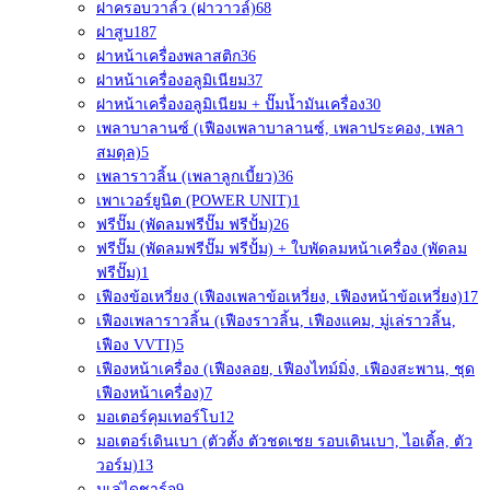
ฝาครอบวาล์ว (ฝาวาวล์)
68
ฝาสูบ
187
ฝาหน้าเครื่องพลาสติก
36
ฝาหน้าเครื่องอลูมิเนียม
37
ฝาหน้าเครื่องอลูมิเนียม + ปั๊มน้ำมันเครื่อง
30
เพลาบาลานซ์ (เฟืองเพลาบาลานซ์, เพลาประคอง, เพลา
สมดุล)
5
เพลาราวลิ้น (เพลาลูกเบี้ยว)
36
เพาเวอร์ยูนิต (POWER UNIT)
1
ฟรีปั๊ม (พัดลมฟรีปั๊ม ฟรีปั้ม)
26
ฟรีปั๊ม (พัดลมฟรีปั๊ม ฟรีปั้ม) + ใบพัดลมหน้าเครื่อง (พัดลม
ฟรีปั๊ม)
1
เฟืองข้อเหวี่ยง (เฟืองเพลาข้อเหวี่ยง, เฟืองหน้าข้อเหวี่ยง)
17
เฟืองเพลาราวลิ้น (เฟืองราวลิ้น, เฟืองแคม, มู่เล่ราวลิ้น,
เฟือง VVTI)
5
เฟืองหน้าเครื่อง (เฟืองลอย, เฟืองไทม์มิ่ง, เฟืองสะพาน, ชุด
เฟืองหน้าเครื่อง)
7
มอเตอร์คุมเทอร์โบ
12
มอเตอร์เดินเบา (ตัวตั้ง ตัวชดเชย รอบเดินเบา, ไอเดิ้ล, ตัว
วอร์ม)
13
มูเล่ไดชาร์จ
9