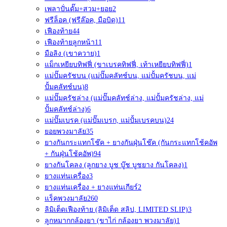
เพลาปั่นดั๊ม+สวม+ยอย
2
ฟรีล็อค (ฟรีล๊อค, มือบิด)
11
เฟืองท้าย
44
เฟืองท้ายลูกหน้า
11
มือลิง (เขาควาย)
1
แม็กเหยียบทิฟฟี่ (ขาเบรคทิฟฟี่, เท้าเหยียบทิฟฟี่)
1
แม่ปั๊มครัชบน (แม่ปั๊มคลัทช์บน, แม่ปั้มครัชบน, แม่
ปั้มคลัทช์บน)
8
แม่ปั๊มครัชล่าง (แม่ปั๊มคลัทช์ล่าง, แม่ปั้มครัชล่าง, แม่
ปั้มคลัทช์ล่าง)
6
แม่ปั๊มเบรค (แม่ปั๊มเบรก, แม่ปั้มเบรคบน)
24
ยอยพวงมาลัย
35
ยางกันกระแทกโช๊ค + ยางกันฝุ่นโช๊ค (กันกระแทกโช้คอัพ
+ กันฝุ่นโช้คอัพ)
94
ยางกันโคลง (ลูกยาง บูช บู๊ช บูชยาง กันโคลง)
1
ยางแท่นเครื่อง
3
ยางแท่นเครื่อง + ยางแท่นเกียร์
2
แร็คพวงมาลัย
260
ลิมิเต็ดเฟืองท้าย (ลิมิเต็ด สลิป, LIMITED SLIP)
3
ลูกหมากกล้องยา (ขาไก่ กล้องยา พวงมาลัย)
1