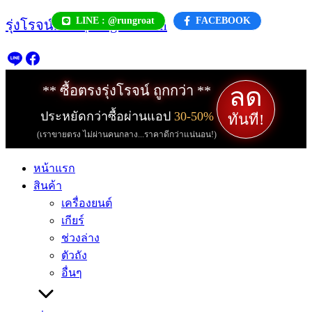
Skip
LINE : @rungroat
FACEBOOK
รุ่งโรจน์.com | rungroat.com
to
content
ลด
** ซื้อตรงรุ่งโรจน์ ถูกกว่า **
ประหยัดกว่าซื้อผ่านแอป
30-50%
ทันที!
(เราขายตรง ไม่ผ่านคนกลาง...ราคาดีกว่าแน่นอน!)
หน้าแรก
สินค้า
เครื่องยนต์
เกียร์
ช่วงล่าง
ตัวถัง
อื่นๆ