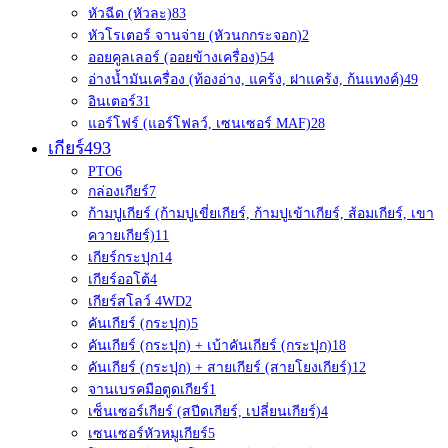
หัวฉีด (หัวละ)
83
หัวโรเตอร์ จานจ่าย (หัวนกกระจอก)
2
ออยคูลเลอร์ (ออยข้างเครื่อง)
54
อ่างน้ำมันเครื่อง (ท้องอ่าง, แคร้ง, ฝาแคร้ง, ก้นแทงค์)
49
อินเตอร์
31
แอร์โฟร์ (แอร์โฟลว์, เซนเซอร์ MAF)
28
เกียร์
493
PTO
6
กล่องเกียร์
7
ก้ามปูเกียร์ (ก้ามปูเขี่ยเกียร์, ก้ามปูเข้าเกียร์, ส้อมเกียร์, เขา
ควายเกียร์)
11
เกียร์กระปุก
14
เกียร์ออโต้
4
เกียร์สโลว์ 4WD
2
คันเกียร์ (กระปุก)
5
คันเกียร์ (กระปุก) + เบ้าคันเกียร์ (กระปุก)
18
คันเกียร์ (กระปุก) + สายเกียร์ (สายโยงเกียร์)
12
จานเบรคมือตูดเกียร์
1
เซ็นเซอร์เกียร์ (สปีดเกียร์, เปลี่ยนเกียร์)
4
เซนเซอร์หัวหมูเกียร์
5