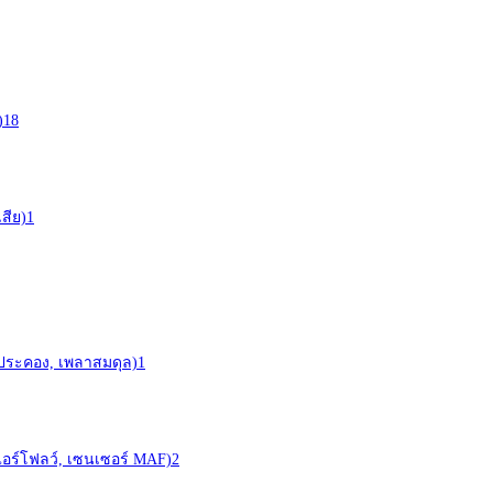
)
18
สีย)
1
าประคอง, เพลาสมดุล)
1
ร์ (แอร์โฟลว์, เซนเซอร์ MAF)
2