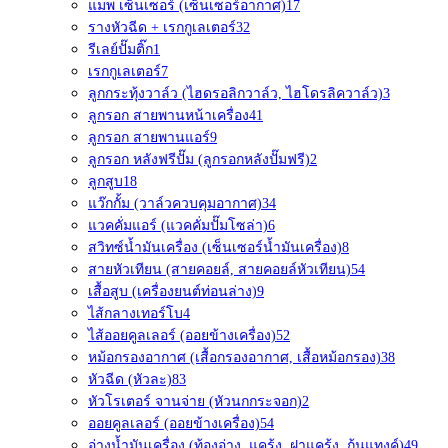
แมพ เซ็นเซอร์ (เซ็นเซอร์อากาศ)
17
รางหัวฉีด + เรกกูเลเตอร์
32
รีเลย์ปั๊มติ๊ก
1
เรกกูเลเตอร์
7
ลูกกระทุ้งวาล์ว (ไฮดรอลิกวาล์ว, ไฮโดรลิควาล์ว)
3
ลูกรอก สายพานหน้าเครื่อง
41
ลูกรอก สายพานแอร์
9
ลูกรอก หลังฟรีปั๊ม (ลูกรอกหลังปั๊มฟรี)
2
ลูกสูบ
18
แว๊กกั้ม (วาล์วควบคุมอากาศ)
34
แวคคั่มแอร์ (แวคคั่มปั๊มโซล่า)
6
สวิทซ์น้ำมันเครื่อง (เซ็นเซอร์น้ำมันเครื่อง)
8
สายหัวเทียน (สายคอยล์, สายคอยล์หัวเทียน)
54
เสื้อสูบ (เครื่องยนต์ท่อนล่าง)
9
ไส้กลางเทอร์โบ
4
ไส้ออยคูลเลอร์ (ออยข้างเครื่อง)
52
หม้อกรองอากาศ (เสื้อกรองอากาศ, เสื้อหม้อกรอง)
38
หัวฉีด (หัวละ)
83
หัวโรเตอร์ จานจ่าย (หัวนกกระจอก)
2
ออยคูลเลอร์ (ออยข้างเครื่อง)
54
อ่างน้ำมันเครื่อง (ท้องอ่าง, แคร้ง, ฝาแคร้ง, ก้นแทงค์)
49