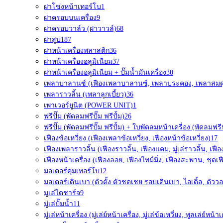
ฝาโข่งหน้าเทอร์โบ
1
ฝาครอบบนเครื่อง
9
ฝาครอบวาล์ว (ฝาวาวล์)
68
ฝาสูบ
187
ฝาหน้าเครื่องพลาสติก
36
ฝาหน้าเครื่องอลูมิเนียม
37
ฝาหน้าเครื่องอลูมิเนียม + ปั๊มน้ำมันเครื่อง
30
เพลาบาลานซ์ (เฟืองเพลาบาลานซ์, เพลาประคอง, เพลาสมด
เพลาราวลิ้น (เพลาลูกเบี้ยว)
36
เพาเวอร์ยูนิต (POWER UNIT)
1
ฟรีปั๊ม (พัดลมฟรีปั๊ม ฟรีปั้ม)
26
ฟรีปั๊ม (พัดลมฟรีปั๊ม ฟรีปั้ม) + ใบพัดลมหน้าเครื่อง (พัดลมฟรีป
เฟืองข้อเหวี่ยง (เฟืองเพลาข้อเหวี่ยง, เฟืองหน้าข้อเหวี่ยง)
17
เฟืองเพลาราวลิ้น (เฟืองราวลิ้น, เฟืองแคม, มู่เล่ราวลิ้น, เฟื
เฟืองหน้าเครื่อง (เฟืองลอย, เฟืองไทม์มิ่ง, เฟืองสะพาน, ชุดเฟ
มอเตอร์คุมเทอร์โบ
12
มอเตอร์เดินเบา (ตัวตั้ง ตัวชดเชย รอบเดินเบา, ไอเดิ้ล, ตัววอ
มูเล่ไดชาร์จ
9
มู่เล่ปั๊มน้ำ
11
มู่เล่หน้าเครื่อง (มู่เล่ย์หน้าเครื่อง, มู่เล่ข้อเหวี่ยง, พูลเล่ย์หน้าเ