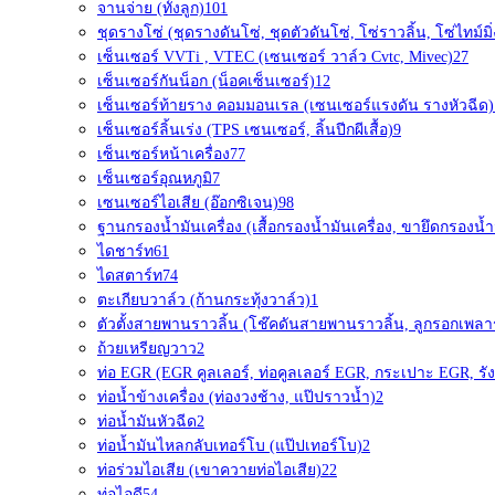
จานจ่าย (ทั้งลูก)
101
ชุดรางโซ่ (ชุดรางดันโซ่, ชุดตัวดันโซ่, โซ่ราวลิ้น, โซ่ไทม์มิ่
เซ็นเซอร์ VVTi , VTEC (เซนเซอร์ วาล์ว Cvtc, Mivec)
27
เซ็นเซอร์กันน็อก (น็อคเซ็นเซอร์)
12
เซ็นเซอร์ท้ายราง คอมมอนเรล (เซนเซอร์แรงดัน รางหัวฉีด)
เซ็นเซอร์ลิ้นเร่ง (TPS เซนเซอร์, ลิ้นปีกผีเสื้อ)
9
เซ็นเซอร์หน้าเครื่อง
77
เซ็นเซอร์อุณหภูมิ
7
เซนเซอร์ไอเสีย (อ๊อกซิเจน)
98
ฐานกรองน้ำมันเครื่อง (เสื้อกรองน้ำมันเครื่อง, ขายึดกรองน้ำม
ไดชาร์ท
61
ไดสตาร์ท
74
ตะเกียบวาล์ว (ก้านกระทุ้งวาล์ว)
1
ตัวตั้งสายพานราวลิ้น (โช๊คดันสายพานราวลิ้น, ลูกรอกเพลา
ถ้วยเหรียญวาว
2
ท่อ EGR (EGR คูลเลอร์, ท่อคูลเลอร์ EGR, กระเปาะ EGR, รัง
ท่อน้ำข้างเครื่อง (ท่องวงช้าง, แป๊ปราวน้ำ)
2
ท่อน้ำมันหัวฉีด
2
ท่อน้ำมันไหลกลับเทอร์โบ (แป๊ปเทอร์โบ)
2
ท่อร่วมไอเสีย (เขาควายท่อไอเสีย)
22
ท่อไอดี
54