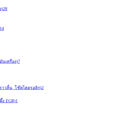
ง)
28
14
ันเครื่อง)
7
ราวลิ้น, โช๊คไฮดรอลิก)
2
ผึ้ง EGR)
1