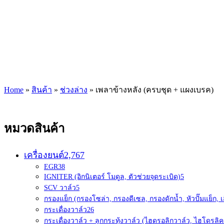
Home
»
สินค้า
»
ช่วงล่าง
»
เพลาข้างหลัง (ครบชุด + แผงเบรค)
หมวดสินค้า
เครื่องยนต์
2,767
EGR
38
IGNITER (อิกนิเตอร์ โมดูล, ตัวช่วยจุดระเบิด)
5
SCV วาล์ว
5
กรองแย็ก (กรองโซล่า, กรองดีเซล, กรองดักน้ำ, หัวปั๊มแย็ก, เ
กระเดื่องวาล์ว
26
กระเดื่องวาล์ว + ลูกกระทุ้งวาล์ว (ไฮดรอลิกวาล์ว, ไฮโดรลิค