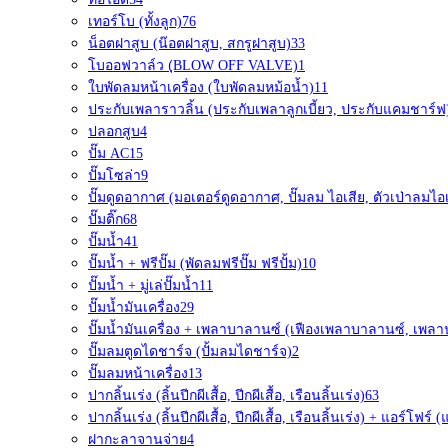
เทอร์โบ (ทั้งลูก)
76
น็อตฝาสูบ (น๊อตฝาสูบ, สกรูฝาสูบ)
33
โบออฟวาล์ว (ฺBLOW OFF VALVE)
1
ใบพัดลมหน้าเครื่อง (ใบพัดลมหม้อน้ำ)
11
ประกับเพลาราวลิ้น (ประกับเพลาลูกเบี้ยว, ประกับแคมชาร์ฟ
ปลอกสูบ
4
ปั๊ม AC
15
ปั๊มโซล่า
9
ปั๊มดูดอากาศ (มอเตอร์ดูดอากาศ, ปั๊มลม ไอเสีย, ตัวเป่าลมไอเ
ปั๊มติ๊ก
68
ปั๊มน้ำ
41
ปั๊มน้ำ + ฟรีปั๊ม (พัดลมฟรีปั๊ม ฟรีปั้ม)
10
ปั๊มน้ำ + มู่เล่ปั๊มน้ำ
11
ปั๊มน้ำมันเครื่อง
29
ปั๊มน้ำมันเครื่อง + เพลาบาลานซ์ (เฟืองเพลาบาลานซ์, เพล
ปั๊มลมตูดไดชาร์จ (ปั้มลมไดชาร์จ)
2
ปั๊มลมหน้าเครื่อง
13
ปากลิ้นเร่ง (ลิ้นปีกผีเสื้อ, ปีกผีเสื้อ, เรือนลิ้นเร่ง)
63
ปากลิ้นเร่ง (ลิ้นปีกผีเสื้อ, ปีกผีเสื้อ, เรือนลิ้นเร่ง) + แอร์โฟ
ฝากะลาจานจ่าย
4