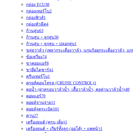
กล่อง ECU
38
กล่องเทอร์โบ
2
กล่องฟิวส์
1
กล่องหัวฉีด
4
ก้านสูบ
63
ก้านสูบ + ลูกสูบ
30
ก้านสูบ + ลูกสูบ + ปลอกสูบ
1
ขลุ่ยวาล์ว (เพลากระเดื่องวาล์ว, แกนร้อยกระเดื่องวาล์ว, แก
ข้อเหวี่ยง
74
ขาคอมแอร์
8
ขายึดไดชาร์จ
1
ครีบเทอร์โบ
1
ครุยส์คอนโทรล (CRUISE CONTROL)
1
คอน้ำ (ฝาครอบวาล์วน้ำ, เสื้อวาล์วน้ำ, คอห่านวาล์วน้ำ)
48
คอมแอร์
70
คอยล์จานจ่าย
11
คอยล์จุดระเบิด
101
คาบู
27
เครื่องยนต์ (ครบ,เต็ม)
1
เครื่องยนต์ + เกียร์ทั้งลูก (ออโต้) + แพหน้า
1