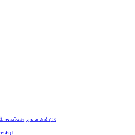
สื้อกรองโซล่า, ลูกลอยดักน้ำ)
23
วาล์ว)
1