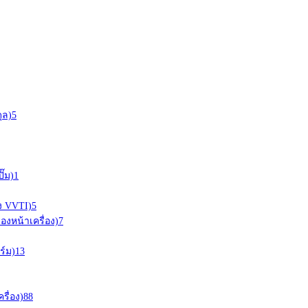
ุล)
5
ั๊ม)
1
อง VVTI)
5
ืองหน้าเครื่อง)
7
ร์ม)
13
ครื่อง)
88