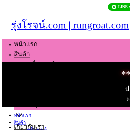
Skip
LINE 
to
content
รุ่งโรจน์.com | rungroat.com
หน้าแรก
สินค้า
เครื่องยนต์
**
เกียร์
ช่วงล่าง
ป
ตัวถัง
(
อื่นๆ
หน้าแรก
สินค้า
เกี่ยวกับเรา
เครื่องยนต์