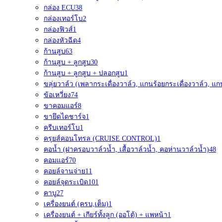
กล่อง ECU
38
กล่องเทอร์โบ
2
กล่องฟิวส์
1
กล่องหัวฉีด
4
ก้านสูบ
63
ก้านสูบ + ลูกสูบ
30
ก้านสูบ + ลูกสูบ + ปลอกสูบ
1
ขลุ่ยวาล์ว (เพลากระเดื่องวาล์ว, แกนร้อยกระเดื่องวาล์ว, แก
ข้อเหวี่ยง
74
ขาคอมแอร์
8
ขายึดไดชาร์จ
1
ครีบเทอร์โบ
1
ครุยส์คอนโทรล (CRUISE CONTROL)
1
คอน้ำ (ฝาครอบวาล์วน้ำ, เสื้อวาล์วน้ำ, คอห่านวาล์วน้ำ)
48
คอมแอร์
70
คอยล์จานจ่าย
11
คอยล์จุดระเบิด
101
คาบู
27
เครื่องยนต์ (ครบ,เต็ม)
1
เครื่องยนต์ + เกียร์ทั้งลูก (ออโต้) + แพหน้า
1