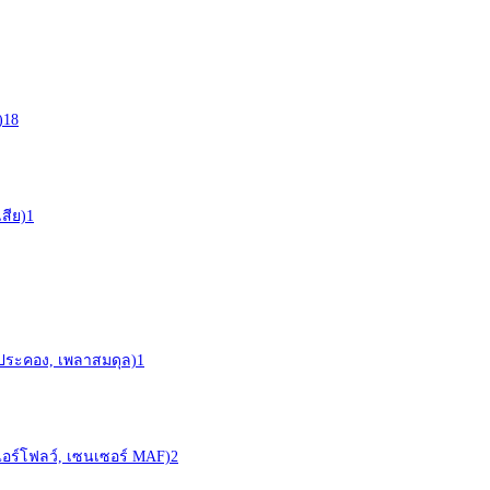
)
18
สีย)
1
าประคอง, เพลาสมดุล)
1
ร์ (แอร์โฟลว์, เซนเซอร์ MAF)
2