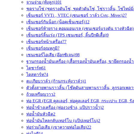
จานจ่าย (ทั้งลูก)
101
ชุดรางโซ่ (ชุดรางดันโซ่, ชุดตัวดันโซ่, โซ่ราวลิ้น, โซ่ไทม์มิ่
เซ็นเซอร์ VVTi , VTEC (เซนเซอร์ วาล์ว Cvtc, Mivec)
27
เซ็นเซอร์กันน็อก (น็อคเซ็นเซอร์)
12
เซ็นเซอร์ท้ายราง คอมมอนเรล (เซนเซอร์แรงดัน รางหัวฉีด)
เซ็นเซอร์ลิ้นเร่ง (TPS เซนเซอร์, ลิ้นปีกผีเสื้อ)
9
เซ็นเซอร์หน้าเครื่อง
77
เซ็นเซอร์อุณหภูมิ
7
เซนเซอร์ไอเสีย (อ๊อกซิเจน)
98
ฐานกรองน้ำมันเครื่อง (เสื้อกรองน้ำมันเครื่อง, ขายึดกรองน้ำม
ไดชาร์ท
61
ไดสตาร์ท
74
ตะเกียบวาล์ว (ก้านกระทุ้งวาล์ว)
1
ตัวตั้งสายพานราวลิ้น (โช๊คดันสายพานราวลิ้น, ลูกรอกเพลา
ถ้วยเหรียญวาว
2
ท่อ EGR (EGR คูลเลอร์, ท่อคูลเลอร์ EGR, กระเปาะ EGR, รัง
ท่อน้ำข้างเครื่อง (ท่องวงช้าง, แป๊ปราวน้ำ)
2
ท่อน้ำมันหัวฉีด
2
ท่อน้ำมันไหลกลับเทอร์โบ (แป๊ปเทอร์โบ)
2
ท่อร่วมไอเสีย (เขาควายท่อไอเสีย)
22
ท่อไอดี
54