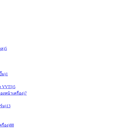
ุล)
5
ั๊ม)
1
อง VVTI)
5
ืองหน้าเครื่อง)
7
ร์ม)
13
ครื่อง)
88