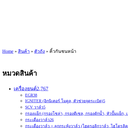
Home
»
สินค้า
»
ตัวถัง
»
คิ้วกันชนหน้า
หมวดสินค้า
เครื่องยนต์
2,767
EGR
38
IGNITER (อิกนิเตอร์ โมดูล, ตัวช่วยจุดระเบิด)
5
SCV วาล์ว
5
กรองแย็ก (กรองโซล่า, กรองดีเซล, กรองดักน้ำ, หัวปั๊มแย็ก, เ
กระเดื่องวาล์ว
26
กระเดื่องวาล์ว + ลูกกระทุ้งวาล์ว (ไฮดรอลิกวาล์ว, ไฮโดรลิค