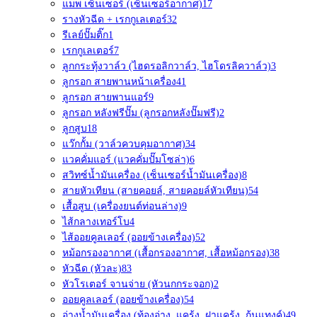
แมพ เซ็นเซอร์ (เซ็นเซอร์อากาศ)
17
รางหัวฉีด + เรกกูเลเตอร์
32
รีเลย์ปั๊มติ๊ก
1
เรกกูเลเตอร์
7
ลูกกระทุ้งวาล์ว (ไฮดรอลิกวาล์ว, ไฮโดรลิควาล์ว)
3
ลูกรอก สายพานหน้าเครื่อง
41
ลูกรอก สายพานแอร์
9
ลูกรอก หลังฟรีปั๊ม (ลูกรอกหลังปั๊มฟรี)
2
ลูกสูบ
18
แว๊กกั้ม (วาล์วควบคุมอากาศ)
34
แวคคั่มแอร์ (แวคคั่มปั๊มโซล่า)
6
สวิทซ์น้ำมันเครื่อง (เซ็นเซอร์น้ำมันเครื่อง)
8
สายหัวเทียน (สายคอยล์, สายคอยล์หัวเทียน)
54
เสื้อสูบ (เครื่องยนต์ท่อนล่าง)
9
ไส้กลางเทอร์โบ
4
ไส้ออยคูลเลอร์ (ออยข้างเครื่อง)
52
หม้อกรองอากาศ (เสื้อกรองอากาศ, เสื้อหม้อกรอง)
38
หัวฉีด (หัวละ)
83
หัวโรเตอร์ จานจ่าย (หัวนกกระจอก)
2
ออยคูลเลอร์ (ออยข้างเครื่อง)
54
อ่างน้ำมันเครื่อง (ท้องอ่าง, แคร้ง, ฝาแคร้ง, ก้นแทงค์)
49