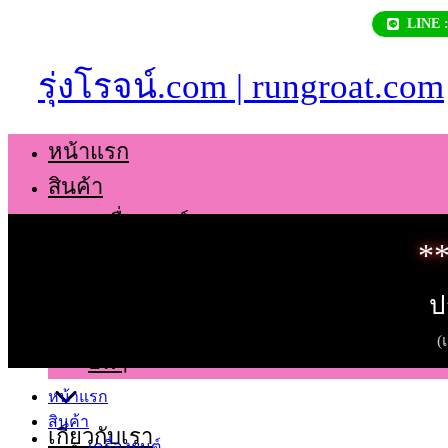
Skip
LINE 
to
content
รุ่งโรจน์.com | rungroat.com
หน้าแรก
สินค้า
เครื่องยนต์
**
เกียร์
ช่วงล่าง
ป
ตัวถัง
(
อื่นๆ
หน้าแรก
สินค้า
เกี่ยวกับเรา
เครื่องยนต์