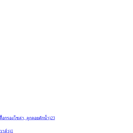
สื้อกรองโซล่า, ลูกลอยดักน้ำ)
23
วาล์ว)
1