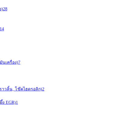
ง)
28
14
ันเครื่อง)
7
ราวลิ้น, โช๊คไฮดรอลิก)
2
ผึ้ง EGR)
1