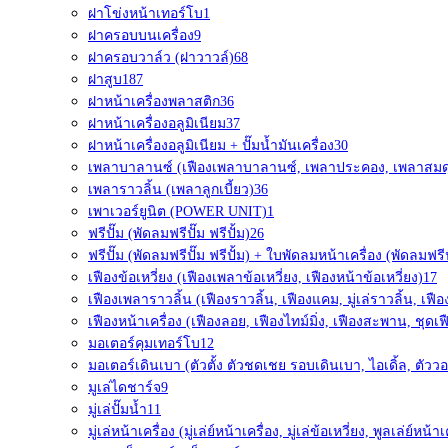
ฝาโข่งหน้าเทอร์โบ
1
ฝาครอบบนเครื่อง
9
ฝาครอบวาล์ว (ฝาวาวล์)
68
ฝาสูบ
187
ฝาหน้าเครื่องพลาสติก
36
ฝาหน้าเครื่องอลูมิเนียม
37
ฝาหน้าเครื่องอลูมิเนียม + ปั๊มน้ำมันเครื่อง
30
เพลาบาลานซ์ (เฟืองเพลาบาลานซ์, เพลาประคอง, เพลาสมด
เพลาราวลิ้น (เพลาลูกเบี้ยว)
36
เพาเวอร์ยูนิต (POWER UNIT)
1
ฟรีปั๊ม (พัดลมฟรีปั๊ม ฟรีปั้ม)
26
ฟรีปั๊ม (พัดลมฟรีปั๊ม ฟรีปั้ม) + ใบพัดลมหน้าเครื่อง (พัดลมฟรีป
เฟืองข้อเหวี่ยง (เฟืองเพลาข้อเหวี่ยง, เฟืองหน้าข้อเหวี่ยง)
17
เฟืองเพลาราวลิ้น (เฟืองราวลิ้น, เฟืองแคม, มู่เล่ราวลิ้น, เฟื
เฟืองหน้าเครื่อง (เฟืองลอย, เฟืองไทม์มิ่ง, เฟืองสะพาน, ชุดเฟ
มอเตอร์คุมเทอร์โบ
12
มอเตอร์เดินเบา (ตัวตั้ง ตัวชดเชย รอบเดินเบา, ไอเดิ้ล, ตัววอ
มูเล่ไดชาร์จ
9
มู่เล่ปั๊มน้ำ
11
มู่เล่หน้าเครื่อง (มู่เล่ย์หน้าเครื่อง, มู่เล่ข้อเหวี่ยง, พูลเล่ย์หน้าเ