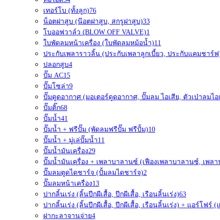
เทอร์โบ (ทั้งลูก)
76
น็อตฝาสูบ (น๊อตฝาสูบ, สกรูฝาสูบ)
33
โบออฟวาล์ว (ฺBLOW OFF VALVE)
1
ใบพัดลมหน้าเครื่อง (ใบพัดลมหม้อน้ำ)
11
ประกับเพลาราวลิ้น (ประกับเพลาลูกเบี้ยว, ประกับแคมชาร์ฟ
ปลอกสูบ
4
ปั๊ม AC
15
ปั๊มโซล่า
9
ปั๊มดูดอากาศ (มอเตอร์ดูดอากาศ, ปั๊มลม ไอเสีย, ตัวเป่าลมไอเ
ปั๊มติ๊ก
68
ปั๊มน้ำ
41
ปั๊มน้ำ + ฟรีปั๊ม (พัดลมฟรีปั๊ม ฟรีปั้ม)
10
ปั๊มน้ำ + มู่เล่ปั๊มน้ำ
11
ปั๊มน้ำมันเครื่อง
29
ปั๊มน้ำมันเครื่อง + เพลาบาลานซ์ (เฟืองเพลาบาลานซ์, เพล
ปั๊มลมตูดไดชาร์จ (ปั้มลมไดชาร์จ)
2
ปั๊มลมหน้าเครื่อง
13
ปากลิ้นเร่ง (ลิ้นปีกผีเสื้อ, ปีกผีเสื้อ, เรือนลิ้นเร่ง)
63
ปากลิ้นเร่ง (ลิ้นปีกผีเสื้อ, ปีกผีเสื้อ, เรือนลิ้นเร่ง) + แอร์โฟ
ฝากะลาจานจ่าย
4