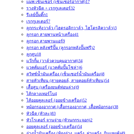
แมพ เซ็นเซอร์ (เซ็นเซอร์อากาศ)
17
รางหัวฉีด + เรกกูเลเตอร์
32
รีเลย์ปั๊มติ๊ก
1
เรกกูเลเตอร์
7
ลูกกระทุ้งวาล์ว (ไฮดรอลิกวาล์ว, ไฮโดรลิควาล์ว)
3
ลูกรอก สายพานหน้าเครื่อง
41
ลูกรอก สายพานแอร์
9
ลูกรอก หลังฟรีปั๊ม (ลูกรอกหลังปั๊มฟรี)
2
ลูกสูบ
18
แว๊กกั้ม (วาล์วควบคุมอากาศ)
34
แวคคั่มแอร์ (แวคคั่มปั๊มโซล่า)
6
สวิทซ์น้ำมันเครื่อง (เซ็นเซอร์น้ำมันเครื่อง)
8
สายหัวเทียน (สายคอยล์, สายคอยล์หัวเทียน)
54
เสื้อสูบ (เครื่องยนต์ท่อนล่าง)
9
ไส้กลางเทอร์โบ
4
ไส้ออยคูลเลอร์ (ออยข้างเครื่อง)
52
หม้อกรองอากาศ (เสื้อกรองอากาศ, เสื้อหม้อกรอง)
38
หัวฉีด (หัวละ)
83
หัวโรเตอร์ จานจ่าย (หัวนกกระจอก)
2
ออยคูลเลอร์ (ออยข้างเครื่อง)
54
อ่างน้ำมันเครื่อง (ท้องอ่าง, แคร้ง, ฝาแคร้ง, ก้นแทงค์)
49