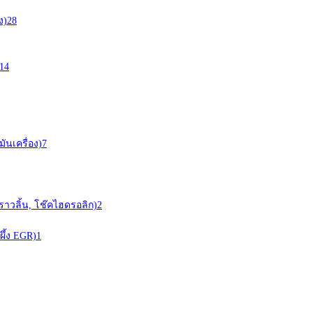
ง)
28
14
ันเครื่อง)
7
ราวลิ้น, โช๊คไฮดรอลิก)
2
ผึ้ง EGR)
1