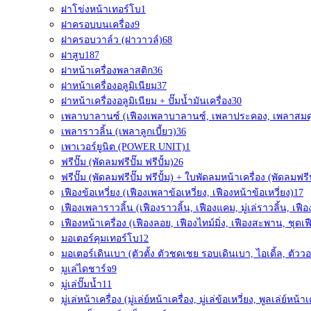
ฝาโข่งหน้าเทอร์โบ
1
ฝาครอบบนเครื่อง
9
ฝาครอบวาล์ว (ฝาวาวล์)
68
ฝาสูบ
187
ฝาหน้าเครื่องพลาสติก
36
ฝาหน้าเครื่องอลูมิเนียม
37
ฝาหน้าเครื่องอลูมิเนียม + ปั๊มน้ำมันเครื่อง
30
เพลาบาลานซ์ (เฟืองเพลาบาลานซ์, เพลาประคอง, เพลาสมด
เพลาราวลิ้น (เพลาลูกเบี้ยว)
36
เพาเวอร์ยูนิต (POWER UNIT)
1
ฟรีปั๊ม (พัดลมฟรีปั๊ม ฟรีปั้ม)
26
ฟรีปั๊ม (พัดลมฟรีปั๊ม ฟรีปั้ม) + ใบพัดลมหน้าเครื่อง (พัดลมฟรีป
เฟืองข้อเหวี่ยง (เฟืองเพลาข้อเหวี่ยง, เฟืองหน้าข้อเหวี่ยง)
17
เฟืองเพลาราวลิ้น (เฟืองราวลิ้น, เฟืองแคม, มู่เล่ราวลิ้น, เฟื
เฟืองหน้าเครื่อง (เฟืองลอย, เฟืองไทม์มิ่ง, เฟืองสะพาน, ชุดเฟ
มอเตอร์คุมเทอร์โบ
12
มอเตอร์เดินเบา (ตัวตั้ง ตัวชดเชย รอบเดินเบา, ไอเดิ้ล, ตัววอ
มูเล่ไดชาร์จ
9
มู่เล่ปั๊มน้ำ
11
มู่เล่หน้าเครื่อง (มู่เล่ย์หน้าเครื่อง, มู่เล่ข้อเหวี่ยง, พูลเล่ย์หน้าเ