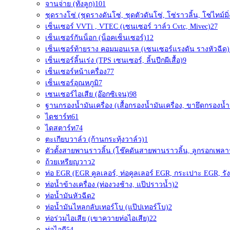
จานจ่าย (ทั้งลูก)
101
ชุดรางโซ่ (ชุดรางดันโซ่, ชุดตัวดันโซ่, โซ่ราวลิ้น, โซ่ไทม์มิ่
เซ็นเซอร์ VVTi , VTEC (เซนเซอร์ วาล์ว Cvtc, Mivec)
27
เซ็นเซอร์กันน็อก (น็อคเซ็นเซอร์)
12
เซ็นเซอร์ท้ายราง คอมมอนเรล (เซนเซอร์แรงดัน รางหัวฉีด)
เซ็นเซอร์ลิ้นเร่ง (TPS เซนเซอร์, ลิ้นปีกผีเสื้อ)
9
เซ็นเซอร์หน้าเครื่อง
77
เซ็นเซอร์อุณหภูมิ
7
เซนเซอร์ไอเสีย (อ๊อกซิเจน)
98
ฐานกรองน้ำมันเครื่อง (เสื้อกรองน้ำมันเครื่อง, ขายึดกรองน้ำม
ไดชาร์ท
61
ไดสตาร์ท
74
ตะเกียบวาล์ว (ก้านกระทุ้งวาล์ว)
1
ตัวตั้งสายพานราวลิ้น (โช๊คดันสายพานราวลิ้น, ลูกรอกเพลา
ถ้วยเหรียญวาว
2
ท่อ EGR (EGR คูลเลอร์, ท่อคูลเลอร์ EGR, กระเปาะ EGR, รัง
ท่อน้ำข้างเครื่อง (ท่องวงช้าง, แป๊ปราวน้ำ)
2
ท่อน้ำมันหัวฉีด
2
ท่อน้ำมันไหลกลับเทอร์โบ (แป๊ปเทอร์โบ)
2
ท่อร่วมไอเสีย (เขาควายท่อไอเสีย)
22
ท่อไอดี
54