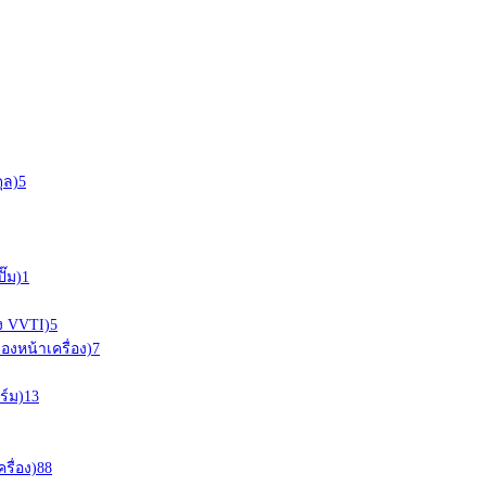
ุล)
5
ั๊ม)
1
อง VVTI)
5
ืองหน้าเครื่อง)
7
ร์ม)
13
ครื่อง)
88