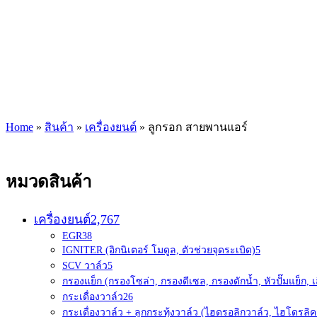
Home
»
สินค้า
»
เครื่องยนต์
»
ลูกรอก สายพานแอร์
หมวดสินค้า
เครื่องยนต์
2,767
EGR
38
IGNITER (อิกนิเตอร์ โมดูล, ตัวช่วยจุดระเบิด)
5
SCV วาล์ว
5
กรองแย็ก (กรองโซล่า, กรองดีเซล, กรองดักน้ำ, หัวปั๊มแย็ก, เ
กระเดื่องวาล์ว
26
กระเดื่องวาล์ว + ลูกกระทุ้งวาล์ว (ไฮดรอลิกวาล์ว, ไฮโดรลิค