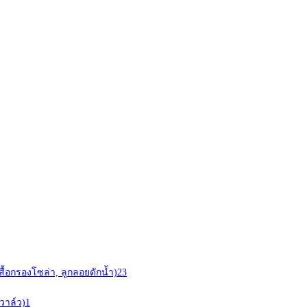
สื้อกรองโซล่า, ลูกลอยดักน้ำ)
23
วาล์ว)
1