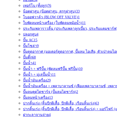
เทอร์โบ (ทั้งลูก)
76
น็อตฝาสูบ (น๊อตฝาสูบ, สกรูฝาสูบ)
33
โบออฟวาล์ว (ฺBLOW OFF VALVE)
1
ใบพัดลมหน้าเครื่อง (ใบพัดลมหม้อน้ำ)
11
ประกับเพลาราวลิ้น (ประกับเพลาลูกเบี้ยว, ประกับแคมชาร์ฟ
ปลอกสูบ
4
ปั๊ม AC
15
ปั๊มโซล่า
9
ปั๊มดูดอากาศ (มอเตอร์ดูดอากาศ, ปั๊มลม ไอเสีย, ตัวเป่าลมไอเ
ปั๊มติ๊ก
68
ปั๊มน้ำ
41
ปั๊มน้ำ + ฟรีปั๊ม (พัดลมฟรีปั๊ม ฟรีปั้ม)
10
ปั๊มน้ำ + มู่เล่ปั๊มน้ำ
11
ปั๊มน้ำมันเครื่อง
29
ปั๊มน้ำมันเครื่อง + เพลาบาลานซ์ (เฟืองเพลาบาลานซ์, เพล
ปั๊มลมตูดไดชาร์จ (ปั้มลมไดชาร์จ)
2
ปั๊มลมหน้าเครื่อง
13
ปากลิ้นเร่ง (ลิ้นปีกผีเสื้อ, ปีกผีเสื้อ, เรือนลิ้นเร่ง)
63
ปากลิ้นเร่ง (ลิ้นปีกผีเสื้อ, ปีกผีเสื้อ, เรือนลิ้นเร่ง) + แอร์โฟ
ฝากะลาจานจ่าย
4