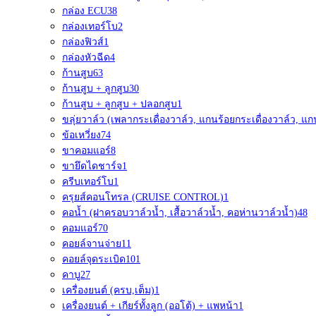
กล่อง ECU
38
กล่องเทอร์โบ
2
กล่องฟิวส์
1
กล่องหัวฉีด
4
ก้านสูบ
63
ก้านสูบ + ลูกสูบ
30
ก้านสูบ + ลูกสูบ + ปลอกสูบ
1
ขลุ่ยวาล์ว (เพลากระเดื่องวาล์ว, แกนร้อยกระเดื่องวาล์ว, แก
ข้อเหวี่ยง
74
ขาคอมแอร์
8
ขายึดไดชาร์จ
1
ครีบเทอร์โบ
1
ครุยส์คอนโทรล (CRUISE CONTROL)
1
คอน้ำ (ฝาครอบวาล์วน้ำ, เสื้อวาล์วน้ำ, คอห่านวาล์วน้ำ)
48
คอมแอร์
70
คอยล์จานจ่าย
11
คอยล์จุดระเบิด
101
คาบู
27
เครื่องยนต์ (ครบ,เต็ม)
1
เครื่องยนต์ + เกียร์ทั้งลูก (ออโต้) + แพหน้า
1