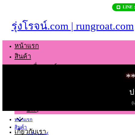
Skip
LINE 
to
content
รุ่งโรจน์.com | rungroat.com
หน้าแรก
สินค้า
เครื่องยนต์
**
เกียร์
ช่วงล่าง
ป
ตัวถัง
(
อื่นๆ
หน้าแรก
สินค้า
เกี่ยวกับเรา
เครื่องยนต์