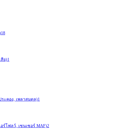
)
18
สีย)
1
าประคอง, เพลาสมดุล)
1
ร์ (แอร์โฟลว์, เซนเซอร์ MAF)
2