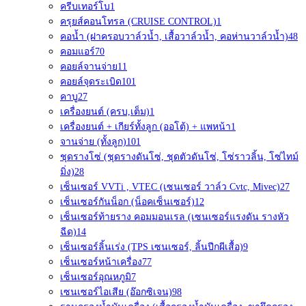
ครีบเทอร์โบ
1
ครุยส์คอนโทรล (CRUISE CONTROL)
1
คอน้ำ (ฝาครอบวาล์วน้ำ, เสื้อวาล์วน้ำ, คอห่านวาล์วน้ำ)
48
คอมแอร์
70
คอยล์จานจ่าย
11
คอยล์จุดระเบิด
101
คาบู
27
เครื่องยนต์ (ครบ,เต็ม)
1
เครื่องยนต์ + เกียร์ทั้งลูก (ออโต้) + แพหน้า
1
จานจ่าย (ทั้งลูก)
101
ชุดรางโซ่ (ชุดรางดันโซ่, ชุดตัวดันโซ่, โซ่ราวลิ้น, โซ่ไทม์
มิ่ง)
28
เซ็นเซอร์ VVTi , VTEC (เซนเซอร์ วาล์ว Cvtc, Mivec)
27
เซ็นเซอร์กันน็อก (น็อคเซ็นเซอร์)
12
เซ็นเซอร์ท้ายราง คอมมอนเรล (เซนเซอร์แรงดัน รางหัว
ฉีด)
14
เซ็นเซอร์ลิ้นเร่ง (TPS เซนเซอร์, ลิ้นปีกผีเสื้อ)
9
เซ็นเซอร์หน้าเครื่อง
77
เซ็นเซอร์อุณหภูมิ
7
เซนเซอร์ไอเสีย (อ๊อกซิเจน)
98