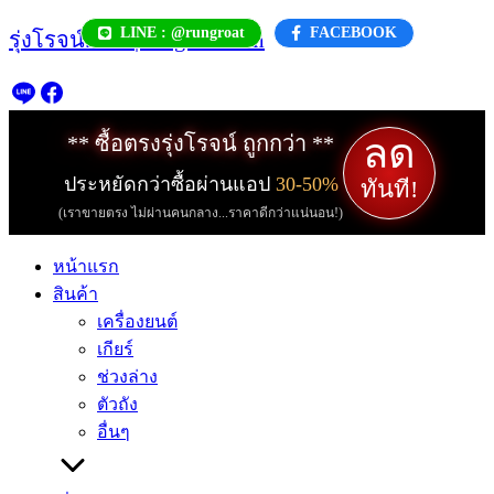
Skip
LINE : @rungroat
FACEBOOK
รุ่งโรจน์.com | rungroat.com
to
content
ลด
** ซื้อตรงรุ่งโรจน์ ถูกกว่า **
ประหยัดกว่าซื้อผ่านแอป
30-50%
ทันที!
(เราขายตรง ไม่ผ่านคนกลาง...ราคาดีกว่าแน่นอน!)
หน้าแรก
สินค้า
เครื่องยนต์
เกียร์
ช่วงล่าง
ตัวถัง
อื่นๆ