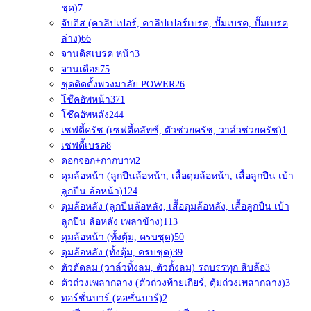
ชุด)
7
จับดิส (คาลิปเปอร์, คาลิปเปอร์เบรค, ปั๊มเบรค, ปั๊มเบรค
ล่าง)
66
จานดิสเบรค หน้า
3
จานเดือย
75
ชุดติดตั้งพวงมาลัย POWER
26
โช๊คอัพหน้า
371
โช๊คอัพหลัง
244
เซฟตี้ครัช (เซฟตี้คลัทซ์, ตัวช่วยครัช, วาล์วช่วยครัช)
1
เซฟตี้เบรค
8
ดอกจอก+กากบาท
2
ดุมล้อหน้า (ลูกปืนล้อหน้า, เสื้อดุมล้อหน้า, เสื้อลูกปืน เบ้า
ลูกปืน ล้อหน้า)
124
ดุมล้อหลัง (ลูกปืนล้อหลัง, เสื้อดุมล้อหลัง, เสื้อลูกปืน เบ้า
ลูกปืน ล้อหลัง เพลาข้าง)
113
ดุมล้อหน้า (ทั้งตุ้ม, ครบชุด)
50
ดุมล้อหลัง (ทั้งตุ้ม, ครบชุด)
39
ตัวตัดลม (วาล์วทิ้งลม, ตัวตั้งลม) รถบรรทุก สิบล้อ
3
ตัวถ่วงเพลากลาง (ตัวถ่วงท้ายเกียร์, ตุ้มถ่วงเพลากลาง)
3
ทอร์ชั่นบาร์ (คอชั่นบาร์)
2