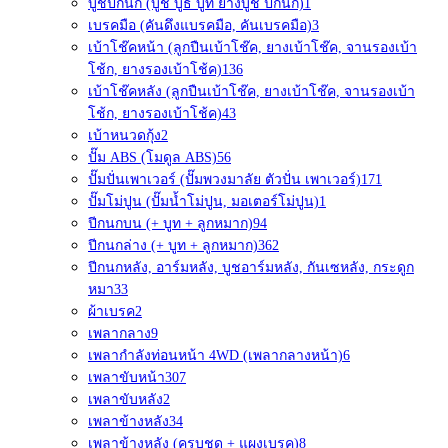
บูชปีกนก (บู๊ช บูธ บูท ยางบูช ปีกนก)
1
เบรคมือ (คันดึงแบรคมือ, คันเบรคมือ)
3
เบ้าโช๊คหน้า (ลูกปืนเบ้าโช๊ค, ยางเบ้าโช๊ค, จานรองเบ้า
โช้ก, ยางรองเบ้าโช้ค)
136
เบ้าโช๊คหลัง (ลูกปืนเบ้าโช๊ค, ยางเบ้าโช๊ค, จานรองเบ้า
โช้ก, ยางรองเบ้าโช้ค)
43
เบ้าหนวดกุ้ง
2
ปั๊ม ABS (โมดูล ABS)
56
ปั๊มปั่นเพาเวอร์ (ปั๊มพวงมาลัย ตัวปั่น เพาเวอร์)
171
ปั๊มโม่ปูน (ปั๊มน้ำโม่ปูน, มอเตอร์โม่ปูน)
1
ปีกนกบน (+ บูท + ลูกหมาก)
94
ปีกนกล่าง (+ บูท + ลูกหมาก)
362
ปีกนกหลัง, อาร์มหลัง, บูชอาร์มหลัง, กันเซหลัง, กระดูก
หมา
33
ผ้าเบรค
2
เพลากลาง
9
เพลากำลังท่อนหน้า 4WD (เพลากลางหน้า)
6
เพลาขับหน้า
307
เพลาขับหลัง
2
เพลาข้างหลัง
34
เพลาข้างหลัง (ครบชุด + แผงเบรค)
8