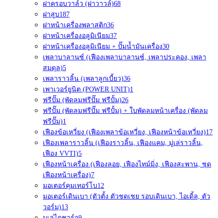
ฝาครอบวาล์ว (ฝาวาวล์)
68
ฝาสูบ
187
ฝาหน้าเครื่องพลาสติก
36
ฝาหน้าเครื่องอลูมิเนียม
37
ฝาหน้าเครื่องอลูมิเนียม + ปั๊มน้ำมันเครื่อง
30
เพลาบาลานซ์ (เฟืองเพลาบาลานซ์, เพลาประคอง, เพลา
สมดุล)
5
เพลาราวลิ้น (เพลาลูกเบี้ยว)
36
เพาเวอร์ยูนิต (POWER UNIT)
1
ฟรีปั๊ม (พัดลมฟรีปั๊ม ฟรีปั้ม)
26
ฟรีปั๊ม (พัดลมฟรีปั๊ม ฟรีปั้ม) + ใบพัดลมหน้าเครื่อง (พัดลม
ฟรีปั๊ม)
1
เฟืองข้อเหวี่ยง (เฟืองเพลาข้อเหวี่ยง, เฟืองหน้าข้อเหวี่ยง)
17
เฟืองเพลาราวลิ้น (เฟืองราวลิ้น, เฟืองแคม, มู่เล่ราวลิ้น,
เฟือง VVTI)
5
เฟืองหน้าเครื่อง (เฟืองลอย, เฟืองไทม์มิ่ง, เฟืองสะพาน, ชุด
เฟืองหน้าเครื่อง)
7
มอเตอร์คุมเทอร์โบ
12
มอเตอร์เดินเบา (ตัวตั้ง ตัวชดเชย รอบเดินเบา, ไอเดิ้ล, ตัว
วอร์ม)
13
มูเล่ไดชาร์จ
9