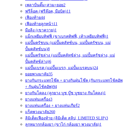
เพลาปั่นดั๊ม+สวม+ยอย
2
ฟรีล็อค (ฟรีล๊อค, มือบิด)
11
เฟืองท้าย
44
เฟืองท้ายลูกหน้า
11
มือลิง (เขาควาย)
1
แม็กเหยียบทิฟฟี่ (ขาเบรคทิฟฟี่, เท้าเหยียบทิฟฟี่)
1
แม่ปั๊มครัชบน (แม่ปั๊มคลัทช์บน, แม่ปั้มครัชบน, แม่
ปั้มคลัทช์บน)
8
แม่ปั๊มครัชล่าง (แม่ปั๊มคลัทช์ล่าง, แม่ปั้มครัชล่าง, แม่
ปั้มคลัทช์ล่าง)
6
แม่ปั๊มเบรค (แม่ปั๊มเบรก, แม่ปั้มเบรคบน)
24
ยอยพวงมาลัย
35
ยางกันกระแทกโช๊ค + ยางกันฝุ่นโช๊ค (กันกระแทกโช้คอัพ
+ กันฝุ่นโช้คอัพ)
94
ยางกันโคลง (ลูกยาง บูช บู๊ช บูชยาง กันโคลง)
1
ยางแท่นเครื่อง
3
ยางแท่นเครื่อง + ยางแท่นเกียร์
2
แร็คพวงมาลัย
260
ลิมิเต็ดเฟืองท้าย (ลิมิเต็ด สลิป, LIMITED SLIP)
3
ลูกหมากกล้องยา (ขาไก่ กล้องยา พวงมาลัย)
1