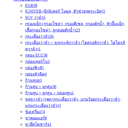
EGR
38
IGNITER (อิกนิเตอร์ โมดูล, ตัวช่วยจุดระเบิด)
5
SCV วาล์ว
5
กรองแย็ก (กรองโซล่า, กรองดีเซล, กรองดักน้ำ, หัวปั๊มแย็ก,
เสื้อกรองโซล่า, ลูกลอยดักน้ำ)
23
กระเดื่องวาล์ว
26
กระเดื่องวาล์ว + ลูกกระทุ้งวาล์ว (ไฮดรอลิกวาล์ว, ไฮโดรลิ
ควาล์ว)
1
กล่อง ECU
38
กล่องเทอร์โบ
2
กล่องฟิวส์
1
กล่องหัวฉีด
4
ก้านสูบ
63
ก้านสูบ + ลูกสูบ
30
ก้านสูบ + ลูกสูบ + ปลอกสูบ
1
ขลุ่ยวาล์ว (เพลากระเดื่องวาล์ว, แกนร้อยกระเดื่องวาล์ว,
แกนกระเดื่องวาล์ว)
3
ข้อเหวี่ยง
74
ขาคอมแอร์
8
ขายึดไดชาร์จ
1