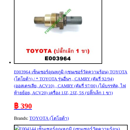
E003964 เซ็นเซอร์อุณหภูมิ (เซนเซอร์วัดความร้อน) TOYOTA
(โตโยต้า) / * TOYOTA รุ่นอื่นๆ , CAMRY (คัมรี่ 92/94)
(ออสเตรเลีย, ACV10) , CAMRY (คัมรี่ 97/00) (ไม้บรรทัด, ไฟ
ท้ายย้อย, ACV20) เครื่อง 1JZ, 2JZ, 5S (ปลั๊กเล็ก 1 ขา)
฿ 390
Brands:
TOYOTA (โตโยต้า)