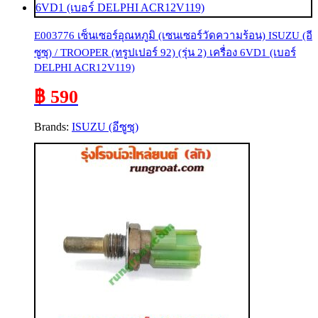
E003776 เซ็นเซอร์อุณหภูมิ (เซนเซอร์วัดความร้อน) ISUZU (อี
ซูซุ) / TROOPER (ทรูปเปอร์ 92) (รุ่น 2) เครื่อง 6VD1 (เบอร์
DELPHI ACR12V119)
฿ 590
Brands:
ISUZU (อีซูซุ)