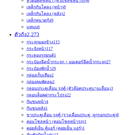
หัวต่อคัสซีหน้า (หัวแชสซีหน้ารถ)
6
เหล็กกันโคลง (หน้า)
8
เหล็กกันโคลง (หลัง)
2
เหล็กหนวดกุ้ง
9
แหนบ
6
ตัวถัง
2,273
กระจกมองข้าง
115
กระจังหน้า
117
กระดองรถยนต์
1
กระป๋องฉีดน้ำกระจก + มอเตอร์ฉีดน้ำกระจก
27
กระป๋องพักน้ำ
29
กล่องเก็บเสียง
2
กล่องคุมพัดลม
2
กลอนประตูเลื่อน รถตู้ (ตัวล๊อคประตูบานเลื่อน)
3
กลอนล็อคฝากระโปรง
22
กันชนหน้า
4
กันชนหลัง
1
ขาประตูเลื่อน รถตู้ (รางเลื่อนประตู, ลูกรอกประตู)
8
คอนโซลหน้า (คอนโซลหน้ารถ)
1
คอยล์เย็น ตู้แอร์ (คอยเย็น แอร์)
1
คันชักปัดน้ำฝน
13