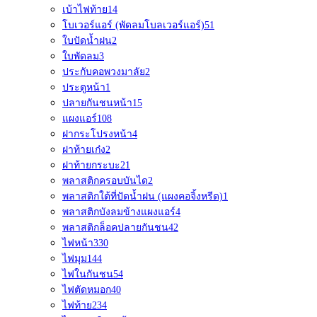
เบ้าไฟท้าย
14
โบเวอร์แอร์ (พัดลมโบลเวอร์แอร์)
51
ใบปัดน้ำฝน
2
ใบพัดลม
3
ประกับคอพวงมาลัย
2
ประตูหน้า
1
ปลายกันชนหน้า
15
แผงแอร์
108
ฝากระโปรงหน้า
4
ฝาท้ายเก๋ง
2
ฝาท้ายกระบะ
21
พลาสติกครอบบันได
2
พลาสติกใต้ที่ปัดน้ำฝน (แผงคอจิ้งหรีด)
1
พลาสติกบังลมข้างแผงแอร์
4
พลาสติกล็อคปลายกันชน
42
ไฟหน้า
330
ไฟมุม
144
ไฟในกันชน
54
ไฟตัดหมอก
40
ไฟท้าย
234