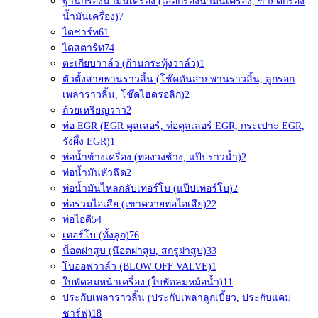
ฐานกรองน้ำมันเครื่อง (เสื้อกรองน้ำมันเครื่อง, ขายึดกรอง
น้ำมันเครื่อง)
7
ไดชาร์ท
61
ไดสตาร์ท
74
ตะเกียบวาล์ว (ก้านกระทุ้งวาล์ว)
1
ตัวตั้งสายพานราวลิ้น (โช๊คดันสายพานราวลิ้น, ลูกรอก
เพลาราวลิ้น, โช๊คไฮดรอลิก)
2
ถ้วยเหรียญวาว
2
ท่อ EGR (EGR คูลเลอร์, ท่อคูลเลอร์ EGR, กระเปาะ EGR,
รังผึ้ง EGR)
1
ท่อน้ำข้างเครื่อง (ท่องวงช้าง, แป๊ปราวน้ำ)
2
ท่อน้ำมันหัวฉีด
2
ท่อน้ำมันไหลกลับเทอร์โบ (แป๊ปเทอร์โบ)
2
ท่อร่วมไอเสีย (เขาควายท่อไอเสีย)
22
ท่อไอดี
54
เทอร์โบ (ทั้งลูก)
76
น็อตฝาสูบ (น๊อตฝาสูบ, สกรูฝาสูบ)
33
โบออฟวาล์ว (ฺBLOW OFF VALVE)
1
ใบพัดลมหน้าเครื่อง (ใบพัดลมหม้อน้ำ)
11
ประกับเพลาราวลิ้น (ประกับเพลาลูกเบี้ยว, ประกับแคม
ชาร์ฟ)
18