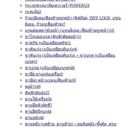
กระปุกพวงมาลัยเพาเวอร์ (POWER)
24
กะทะล้อ
2
ก้ามปูยิงลมเฟืองท้ายลูกหน้า (ดิฟล๊อค, DIFF LOCK, แขน
ยิงลม, ก้ามปูเฟืองท้าย)
7
แกนต่อเพลาขับหน้า (แขนยิงลม เฟืองท้ายลูกหน้า)
10
ขาไก่แผงเบรค (คันชักติดคอม้า)
1
ขาครัช (แป้นเหยียบคลัช)
2
ขาคันเร่ง (แป้นเหยียบคันเร่ง)
6
ขาคันเร่ง (แป้นเหยียบคันเร่ง) + ขาเบรค (แป้นเหยียบ
เบรค)
3
ขาเบรค (แป้นเหยียบเบรค)
48
ขายึด ยางแท่นเครื่อง
5
ขาอ๊อก หน้าแปลนเฟืองท้าย
10
คอม้า
149
คันชักคันส่ง
25
คานใต้เครื่อง
56
คานยึดหัวคัสซี
7
คานยึดปีกนก
44
คานหลัง
40
คานหลัง (แพท้าย, คานท้าย) + ดุมล้อหลัง (ทั้งตุ้ม, ครบ