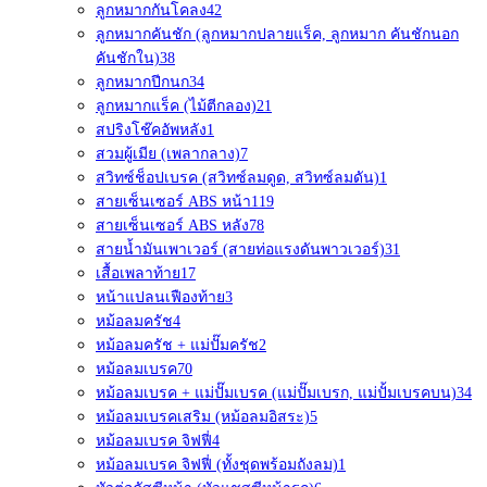
ลูกหมากกันโคลง
42
ลูกหมากคันชัก (ลูกหมากปลายแร็ค, ลูกหมาก คันชักนอก
คันชักใน)
38
ลูกหมากปีกนก
34
ลูกหมากแร็ค (ไม้ตีกลอง)
21
สปริงโช๊คอัพหลัง
1
สวมผู้เมีย (เพลากลาง)
7
สวิทซ์ช็อปเบรค (สวิทซ์ลมดูด, สวิทซ์ลมดัน)
1
สายเซ็นเซอร์ ABS หน้า
119
สายเซ็นเซอร์ ABS หลัง
78
สายน้ำมันเพาเวอร์ (สายท่อแรงดันพาวเวอร์)
31
เสื้อเพลาท้าย
17
หน้าแปลนเฟืองท้าย
3
หม้อลมครัช
4
หม้อลมครัช + แม่ปั๊มครัช
2
หม้อลมเบรค
70
หม้อลมเบรค + แม่ปั๊มเบรค (แม่ปั๊มเบรก, แม่ปั้มเบรคบน)
34
หม้อลมเบรคเสริม (หม้อลมอิสระ)
5
หม้อลมเบรค จิฟฟี่
4
หม้อลมเบรค จิฟฟี่ (ทั้งชุดพร้อมถังลม)
1