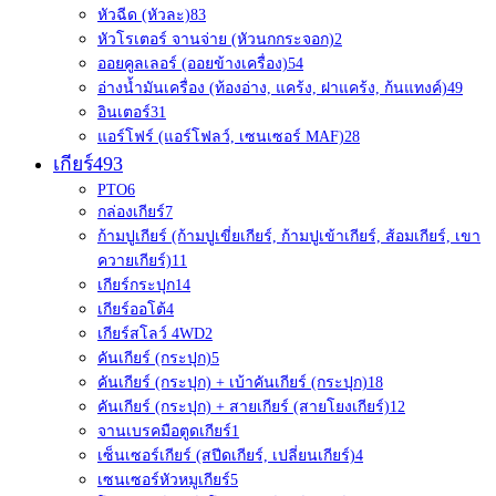
หัวฉีด (หัวละ)
83
หัวโรเตอร์ จานจ่าย (หัวนกกระจอก)
2
ออยคูลเลอร์ (ออยข้างเครื่อง)
54
อ่างน้ำมันเครื่อง (ท้องอ่าง, แคร้ง, ฝาแคร้ง, ก้นแทงค์)
49
อินเตอร์
31
แอร์โฟร์ (แอร์โฟลว์, เซนเซอร์ MAF)
28
เกียร์
493
PTO
6
กล่องเกียร์
7
ก้ามปูเกียร์ (ก้ามปูเขี่ยเกียร์, ก้ามปูเข้าเกียร์, ส้อมเกียร์, เขา
ควายเกียร์)
11
เกียร์กระปุก
14
เกียร์ออโต้
4
เกียร์สโลว์ 4WD
2
คันเกียร์ (กระปุก)
5
คันเกียร์ (กระปุก) + เบ้าคันเกียร์ (กระปุก)
18
คันเกียร์ (กระปุก) + สายเกียร์ (สายโยงเกียร์)
12
จานเบรคมือตูดเกียร์
1
เซ็นเซอร์เกียร์ (สปีดเกียร์, เปลี่ยนเกียร์)
4
เซนเซอร์หัวหมูเกียร์
5