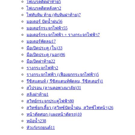
ไฟเบรคติดฝาท้าย
5
ไฟเบรคติดหลังคา
2
ไฟทับทิม ท้าย (ทับทิมฝาท้าย)
7
มอเตอร์ ปัดน้ำฝน
56
มอเตอร์กระจกไฟฟ้า
55
มอเตอร์กระจกไฟฟ้า + รางกระจกไฟฟ้า
7
มอเตอร์พัดลม
17
มือเปิดประตู (ใน)
33
มือเปิดประตู (นอก)
96
มือเปิดฝาท้าย
22
รางกระจกไฟฟ้า
2
รางกระจกไฟฟ้า (เฟืองยกกระจกไฟฟ้า)
5
รีซิสแตนท์ ( รีซิสแตนท์พัดลม, รีซิสเตอร์)
1
สไปรอน (ลานคอพวงมาลัย)
31
สลิงฝาท้าย
1
สวิทย์กระจกประตูไฟฟ้า
80
สวิทช์ยกเลี้ยว (สวิทซ์ปัดน้ำฝน, สวิทช์ไฟหน้า)
26
หน้าตัดศอก (แผงหน้าตัดรถ)
10
หม้อน้ำ
238
หัวเก๋งรถยนต์
11