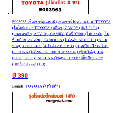
E003963 เซ็นเซอร์อุณหภูมิ (เซนเซอร์วัดความร้อน) TOYOTA
(โตโยต้า) / * TOYOTA รุ่นอื่นๆ , CAMRY (คัมรี่ 92/94)
(ออสเตรเลีย, ACV10) , CAMRY (คัมรี่ 97/00) (ไม้บรรทัด, ไฟ
ท้ายย้อย, ACV20) , COROLLA (โคโรล่า AE100/101) (สาม
ห่วง) , COROLLA (โคโรล่า AE110/111) (ตูดเป็ด / ไฮทอร์ค) ,
CORONA (โคโรน่า ST190/191/EXSIOR) (ท้ายโด่ง) , DX
(KE20, KE30) , SOLUNA (โซลูน่า 97/99) ปลั๊กเขียว 2 ขา
(เบอร์ 89422-20010)
฿ 390
Brands:
TOYOTA (โตโยต้า)