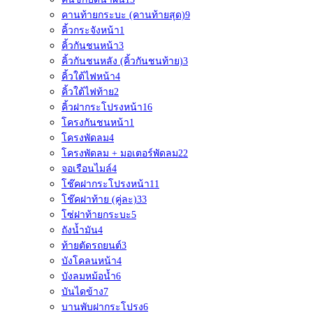
คานท้ายกระบะ (คานท้ายสุด)
9
คิ้วกระจังหน้า
1
คิ้วกันชนหน้า
3
คิ้วกันชนหลัง (คิ้วกันชนท้าย)
3
คิ้วใต้ไฟหน้า
4
คิ้วใต้ไฟท้าย
2
คิ้วฝากระโปรงหน้า
16
โครงกันชนหน้า
1
โครงพัดลม
4
โครงพัดลม + มอเตอร์พัดลม
22
จอเรือนไมล์
4
โช๊คฝากระโปรงหน้า
11
โช๊คฝาท้าย (คู่ละ)
33
โซ่ฝาท้ายกระบะ
5
ถังน้ำมัน
4
ท้ายตัดรถยนต์
3
บังโคลนหน้า
4
บังลมหม้อน้ำ
6
บันไดข้าง
7
บานพับฝากระโปรง
6