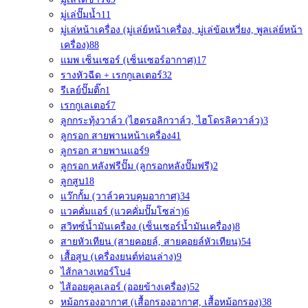
มู่เล่ปั๊มน้ำ
11
มู่เล่หน้าเครื่อง (มู่เล่ย์หน้าเครื่อง, มู่เล่ข้อเหวี่ยง, พูลเล่ย์หน้า
เครื่อง)
88
แมพ เซ็นเซอร์ (เซ็นเซอร์อากาศ)
17
รางหัวฉีด + เรกกูเลเตอร์
32
รีเลย์ปั๊มติ๊ก
1
เรกกูเลเตอร์
7
ลูกกระทุ้งวาล์ว (ไฮดรอลิกวาล์ว, ไฮโดรลิควาล์ว)
3
ลูกรอก สายพานหน้าเครื่อง
41
ลูกรอก สายพานแอร์
9
ลูกรอก หลังฟรีปั๊ม (ลูกรอกหลังปั๊มฟรี)
2
ลูกสูบ
18
แว๊กกั้ม (วาล์วควบคุมอากาศ)
34
แวคคั่มแอร์ (แวคคั่มปั๊มโซล่า)
6
สวิทซ์น้ำมันเครื่อง (เซ็นเซอร์น้ำมันเครื่อง)
8
สายหัวเทียน (สายคอยล์, สายคอยล์หัวเทียน)
54
เสื้อสูบ (เครื่องยนต์ท่อนล่าง)
9
ไส้กลางเทอร์โบ
4
ไส้ออยคูลเลอร์ (ออยข้างเครื่อง)
52
หม้อกรองอากาศ (เสื้อกรองอากาศ, เสื้อหม้อกรอง)
38