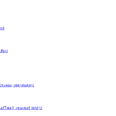
)
18
สีย)
1
าประคอง, เพลาสมดุล)
1
ร์ (แอร์โฟลว์, เซนเซอร์ MAF)
2