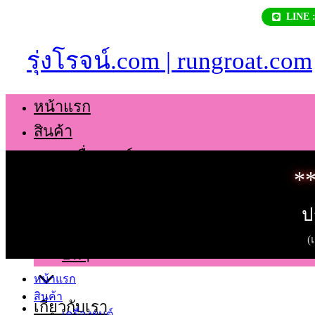
Skip
LINE 
to
content
รุ่งโรจน์.com | rungroat.com
หน้าแรก
สินค้า
เครื่องยนต์
**
เกียร์
ช่วงล่าง
ป
ตัวถัง
(
อื่นๆ
หน้าแรก
สินค้า
เกี่ยวกับเรา
เครื่องยนต์