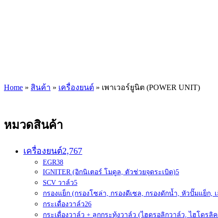
Home
»
สินค้า
»
เครื่องยนต์
»
เพาเวอร์ยูนิต (POWER UNIT)
หมวดสินค้า
เครื่องยนต์
2,767
EGR
38
IGNITER (อิกนิเตอร์ โมดูล, ตัวช่วยจุดระเบิด)
5
SCV วาล์ว
5
กรองแย็ก (กรองโซล่า, กรองดีเซล, กรองดักน้ำ, หัวปั๊มแย็ก, เ
กระเดื่องวาล์ว
26
กระเดื่องวาล์ว + ลูกกระทุ้งวาล์ว (ไฮดรอลิกวาล์ว, ไฮโดรลิค