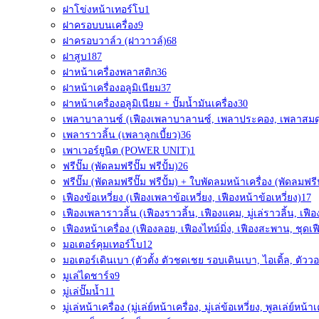
ฝาโข่งหน้าเทอร์โบ
1
ฝาครอบบนเครื่อง
9
ฝาครอบวาล์ว (ฝาวาวล์)
68
ฝาสูบ
187
ฝาหน้าเครื่องพลาสติก
36
ฝาหน้าเครื่องอลูมิเนียม
37
ฝาหน้าเครื่องอลูมิเนียม + ปั๊มน้ำมันเครื่อง
30
เพลาบาลานซ์ (เฟืองเพลาบาลานซ์, เพลาประคอง, เพลาสมด
เพลาราวลิ้น (เพลาลูกเบี้ยว)
36
เพาเวอร์ยูนิต (POWER UNIT)
1
ฟรีปั๊ม (พัดลมฟรีปั๊ม ฟรีปั้ม)
26
ฟรีปั๊ม (พัดลมฟรีปั๊ม ฟรีปั้ม) + ใบพัดลมหน้าเครื่อง (พัดลมฟรีป
เฟืองข้อเหวี่ยง (เฟืองเพลาข้อเหวี่ยง, เฟืองหน้าข้อเหวี่ยง)
17
เฟืองเพลาราวลิ้น (เฟืองราวลิ้น, เฟืองแคม, มู่เล่ราวลิ้น, เฟื
เฟืองหน้าเครื่อง (เฟืองลอย, เฟืองไทม์มิ่ง, เฟืองสะพาน, ชุดเฟ
มอเตอร์คุมเทอร์โบ
12
มอเตอร์เดินเบา (ตัวตั้ง ตัวชดเชย รอบเดินเบา, ไอเดิ้ล, ตัววอ
มูเล่ไดชาร์จ
9
มู่เล่ปั๊มน้ำ
11
มู่เล่หน้าเครื่อง (มู่เล่ย์หน้าเครื่อง, มู่เล่ข้อเหวี่ยง, พูลเล่ย์หน้าเ