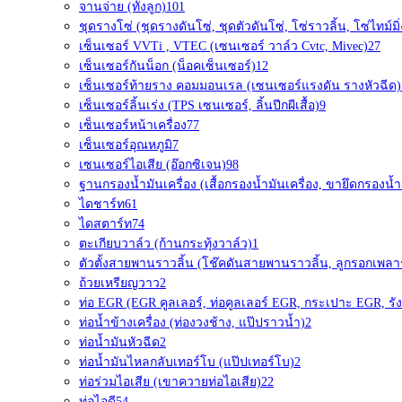
จานจ่าย (ทั้งลูก)
101
ชุดรางโซ่ (ชุดรางดันโซ่, ชุดตัวดันโซ่, โซ่ราวลิ้น, โซ่ไทม์มิ่
เซ็นเซอร์ VVTi , VTEC (เซนเซอร์ วาล์ว Cvtc, Mivec)
27
เซ็นเซอร์กันน็อก (น็อคเซ็นเซอร์)
12
เซ็นเซอร์ท้ายราง คอมมอนเรล (เซนเซอร์แรงดัน รางหัวฉีด)
เซ็นเซอร์ลิ้นเร่ง (TPS เซนเซอร์, ลิ้นปีกผีเสื้อ)
9
เซ็นเซอร์หน้าเครื่อง
77
เซ็นเซอร์อุณหภูมิ
7
เซนเซอร์ไอเสีย (อ๊อกซิเจน)
98
ฐานกรองน้ำมันเครื่อง (เสื้อกรองน้ำมันเครื่อง, ขายึดกรองน้ำม
ไดชาร์ท
61
ไดสตาร์ท
74
ตะเกียบวาล์ว (ก้านกระทุ้งวาล์ว)
1
ตัวตั้งสายพานราวลิ้น (โช๊คดันสายพานราวลิ้น, ลูกรอกเพลา
ถ้วยเหรียญวาว
2
ท่อ EGR (EGR คูลเลอร์, ท่อคูลเลอร์ EGR, กระเปาะ EGR, รัง
ท่อน้ำข้างเครื่อง (ท่องวงช้าง, แป๊ปราวน้ำ)
2
ท่อน้ำมันหัวฉีด
2
ท่อน้ำมันไหลกลับเทอร์โบ (แป๊ปเทอร์โบ)
2
ท่อร่วมไอเสีย (เขาควายท่อไอเสีย)
22
ท่อไอดี
54