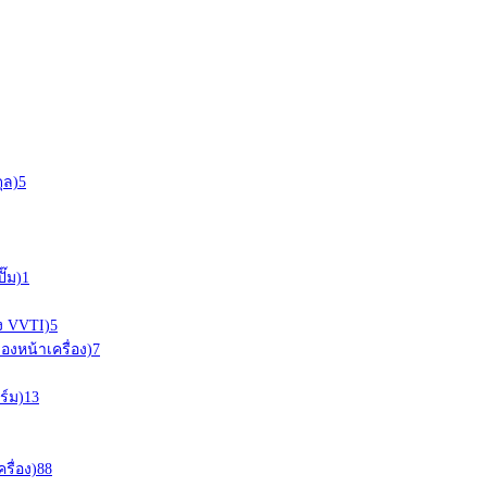
ุล)
5
ั๊ม)
1
อง VVTI)
5
ืองหน้าเครื่อง)
7
ร์ม)
13
ครื่อง)
88