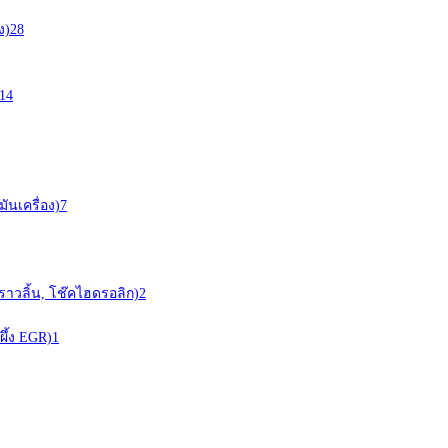
ง)
28
14
ันเครื่อง)
7
ราวลิ้น, โช๊คไฮดรอลิก)
2
ผึ้ง EGR)
1