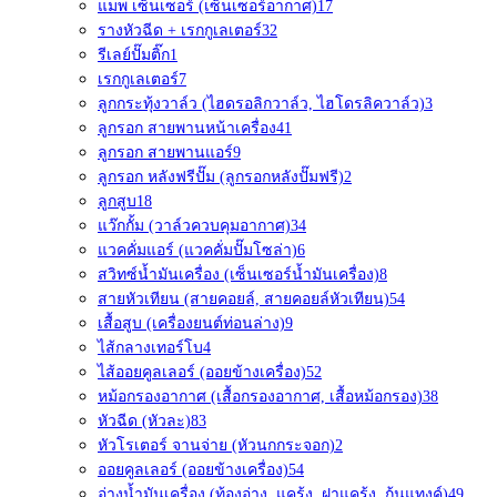
แมพ เซ็นเซอร์ (เซ็นเซอร์อากาศ)
17
รางหัวฉีด + เรกกูเลเตอร์
32
รีเลย์ปั๊มติ๊ก
1
เรกกูเลเตอร์
7
ลูกกระทุ้งวาล์ว (ไฮดรอลิกวาล์ว, ไฮโดรลิควาล์ว)
3
ลูกรอก สายพานหน้าเครื่อง
41
ลูกรอก สายพานแอร์
9
ลูกรอก หลังฟรีปั๊ม (ลูกรอกหลังปั๊มฟรี)
2
ลูกสูบ
18
แว๊กกั้ม (วาล์วควบคุมอากาศ)
34
แวคคั่มแอร์ (แวคคั่มปั๊มโซล่า)
6
สวิทซ์น้ำมันเครื่อง (เซ็นเซอร์น้ำมันเครื่อง)
8
สายหัวเทียน (สายคอยล์, สายคอยล์หัวเทียน)
54
เสื้อสูบ (เครื่องยนต์ท่อนล่าง)
9
ไส้กลางเทอร์โบ
4
ไส้ออยคูลเลอร์ (ออยข้างเครื่อง)
52
หม้อกรองอากาศ (เสื้อกรองอากาศ, เสื้อหม้อกรอง)
38
หัวฉีด (หัวละ)
83
หัวโรเตอร์ จานจ่าย (หัวนกกระจอก)
2
ออยคูลเลอร์ (ออยข้างเครื่อง)
54
อ่างน้ำมันเครื่อง (ท้องอ่าง, แคร้ง, ฝาแคร้ง, ก้นแทงค์)
49