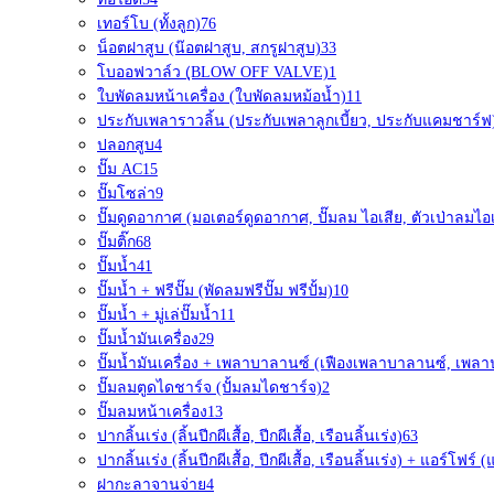
เทอร์โบ (ทั้งลูก)
76
น็อตฝาสูบ (น๊อตฝาสูบ, สกรูฝาสูบ)
33
โบออฟวาล์ว (ฺBLOW OFF VALVE)
1
ใบพัดลมหน้าเครื่อง (ใบพัดลมหม้อน้ำ)
11
ประกับเพลาราวลิ้น (ประกับเพลาลูกเบี้ยว, ประกับแคมชาร์ฟ
ปลอกสูบ
4
ปั๊ม AC
15
ปั๊มโซล่า
9
ปั๊มดูดอากาศ (มอเตอร์ดูดอากาศ, ปั๊มลม ไอเสีย, ตัวเป่าลมไอเ
ปั๊มติ๊ก
68
ปั๊มน้ำ
41
ปั๊มน้ำ + ฟรีปั๊ม (พัดลมฟรีปั๊ม ฟรีปั้ม)
10
ปั๊มน้ำ + มู่เล่ปั๊มน้ำ
11
ปั๊มน้ำมันเครื่อง
29
ปั๊มน้ำมันเครื่อง + เพลาบาลานซ์ (เฟืองเพลาบาลานซ์, เพล
ปั๊มลมตูดไดชาร์จ (ปั้มลมไดชาร์จ)
2
ปั๊มลมหน้าเครื่อง
13
ปากลิ้นเร่ง (ลิ้นปีกผีเสื้อ, ปีกผีเสื้อ, เรือนลิ้นเร่ง)
63
ปากลิ้นเร่ง (ลิ้นปีกผีเสื้อ, ปีกผีเสื้อ, เรือนลิ้นเร่ง) + แอร์โฟ
ฝากะลาจานจ่าย
4