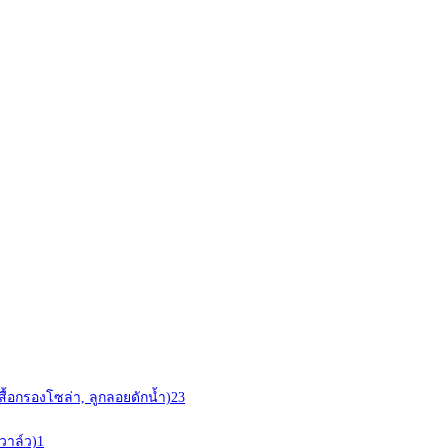
สื้อกรองโซล่า, ลูกลอยดักน้ำ)
23
วาล์ว)
1