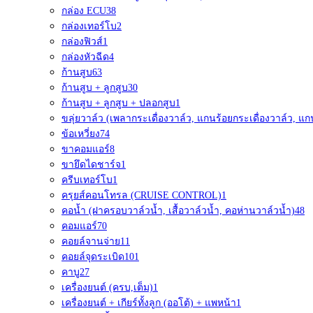
กล่อง ECU
38
กล่องเทอร์โบ
2
กล่องฟิวส์
1
กล่องหัวฉีด
4
ก้านสูบ
63
ก้านสูบ + ลูกสูบ
30
ก้านสูบ + ลูกสูบ + ปลอกสูบ
1
ขลุ่ยวาล์ว (เพลากระเดื่องวาล์ว, แกนร้อยกระเดื่องวาล์ว, แก
ข้อเหวี่ยง
74
ขาคอมแอร์
8
ขายึดไดชาร์จ
1
ครีบเทอร์โบ
1
ครุยส์คอนโทรล (CRUISE CONTROL)
1
คอน้ำ (ฝาครอบวาล์วน้ำ, เสื้อวาล์วน้ำ, คอห่านวาล์วน้ำ)
48
คอมแอร์
70
คอยล์จานจ่าย
11
คอยล์จุดระเบิด
101
คาบู
27
เครื่องยนต์ (ครบ,เต็ม)
1
เครื่องยนต์ + เกียร์ทั้งลูก (ออโต้) + แพหน้า
1