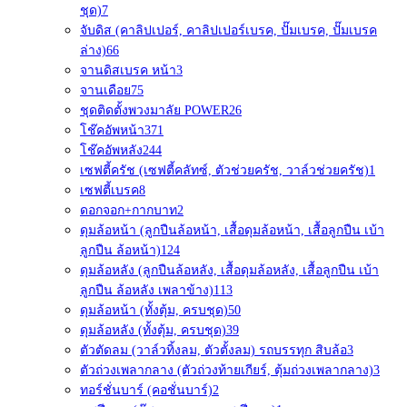
ชุด)
7
จับดิส (คาลิปเปอร์, คาลิปเปอร์เบรค, ปั๊มเบรค, ปั๊มเบรค
ล่าง)
66
จานดิสเบรค หน้า
3
จานเดือย
75
ชุดติดตั้งพวงมาลัย POWER
26
โช๊คอัพหน้า
371
โช๊คอัพหลัง
244
เซฟตี้ครัช (เซฟตี้คลัทซ์, ตัวช่วยครัช, วาล์วช่วยครัช)
1
เซฟตี้เบรค
8
ดอกจอก+กากบาท
2
ดุมล้อหน้า (ลูกปืนล้อหน้า, เสื้อดุมล้อหน้า, เสื้อลูกปืน เบ้า
ลูกปืน ล้อหน้า)
124
ดุมล้อหลัง (ลูกปืนล้อหลัง, เสื้อดุมล้อหลัง, เสื้อลูกปืน เบ้า
ลูกปืน ล้อหลัง เพลาข้าง)
113
ดุมล้อหน้า (ทั้งตุ้ม, ครบชุด)
50
ดุมล้อหลัง (ทั้งตุ้ม, ครบชุด)
39
ตัวตัดลม (วาล์วทิ้งลม, ตัวตั้งลม) รถบรรทุก สิบล้อ
3
ตัวถ่วงเพลากลาง (ตัวถ่วงท้ายเกียร์, ตุ้มถ่วงเพลากลาง)
3
ทอร์ชั่นบาร์ (คอชั่นบาร์)
2