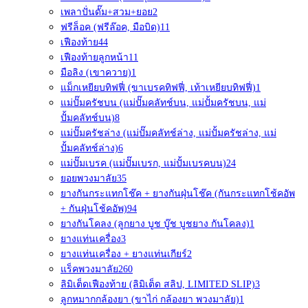
เพลาปั่นดั๊ม+สวม+ยอย
2
ฟรีล็อค (ฟรีล๊อค, มือบิด)
11
เฟืองท้าย
44
เฟืองท้ายลูกหน้า
11
มือลิง (เขาควาย)
1
แม็กเหยียบทิฟฟี่ (ขาเบรคทิฟฟี่, เท้าเหยียบทิฟฟี่)
1
แม่ปั๊มครัชบน (แม่ปั๊มคลัทช์บน, แม่ปั้มครัชบน, แม่
ปั้มคลัทช์บน)
8
แม่ปั๊มครัชล่าง (แม่ปั๊มคลัทช์ล่าง, แม่ปั้มครัชล่าง, แม่
ปั้มคลัทช์ล่าง)
6
แม่ปั๊มเบรค (แม่ปั๊มเบรก, แม่ปั้มเบรคบน)
24
ยอยพวงมาลัย
35
ยางกันกระแทกโช๊ค + ยางกันฝุ่นโช๊ค (กันกระแทกโช้คอัพ
+ กันฝุ่นโช้คอัพ)
94
ยางกันโคลง (ลูกยาง บูช บู๊ช บูชยาง กันโคลง)
1
ยางแท่นเครื่อง
3
ยางแท่นเครื่อง + ยางแท่นเกียร์
2
แร็คพวงมาลัย
260
ลิมิเต็ดเฟืองท้าย (ลิมิเต็ด สลิป, LIMITED SLIP)
3
ลูกหมากกล้องยา (ขาไก่ กล้องยา พวงมาลัย)
1