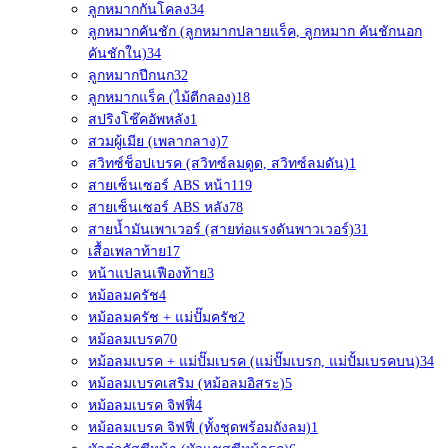
ลูกหมากกันโคลง
34
ลูกหมากคันชัก (ลูกหมากปลายแร็ค, ลูกหมาก คันชักนอก
คันชักใน)
34
ลูกหมากปีกนก
32
ลูกหมากแร็ค (ไม้ตีกลอง)
18
สปริงโช๊คอัพหลัง
1
สวมผู้เมีย (เพลากลาง)
7
สวิทซ์ช็อปเบรค (สวิทซ์ลมดูด, สวิทซ์ลมดัน)
1
สายเซ็นเซอร์ ABS หน้า
119
สายเซ็นเซอร์ ABS หลัง
78
สายน้ำมันเพาเวอร์ (สายท่อแรงดันพาวเวอร์)
31
เสื้อเพลาท้าย
17
หน้าแปลนเฟืองท้าย
3
หม้อลมครัช
4
หม้อลมครัช + แม่ปั๊มครัช
2
หม้อลมเบรค
70
หม้อลมเบรค + แม่ปั๊มเบรค (แม่ปั๊มเบรก, แม่ปั้มเบรคบน)
34
หม้อลมเบรคเสริม (หม้อลมอิสระ)
5
หม้อลมเบรค จิฟฟี่
4
หม้อลมเบรค จิฟฟี่ (ทั้งชุดพร้อมถังลม)
1