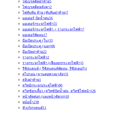
ไฟเบรคติดฝาท้าย
5
ไฟเบรคติดหลังคา
2
ไฟทับทิม ท้าย (ทับทิมฝาท้าย)
7
มอเตอร์ ปัดน้ำฝน
56
มอเตอร์กระจกไฟฟ้า
55
มอเตอร์กระจกไฟฟ้า + รางกระจกไฟฟ้า
7
มอเตอร์พัดลม
17
มือเปิดประตู (ใน)
33
มือเปิดประตู (นอก)
96
มือเปิดฝาท้าย
22
รางกระจกไฟฟ้า
2
รางกระจกไฟฟ้า (เฟืองยกกระจกไฟฟ้า)
5
รีซิสแตนท์ ( รีซิสแตนท์พัดลม, รีซิสเตอร์)
1
สไปรอน (ลานคอพวงมาลัย)
31
สลิงฝาท้าย
1
สวิทย์กระจกประตูไฟฟ้า
80
สวิทช์ยกเลี้ยว (สวิทซ์ปัดน้ำฝน, สวิทช์ไฟหน้า)
26
หน้าตัดศอก (แผงหน้าตัดรถ)
10
หม้อน้ำ
238
หัวเก๋งรถยนต์
11