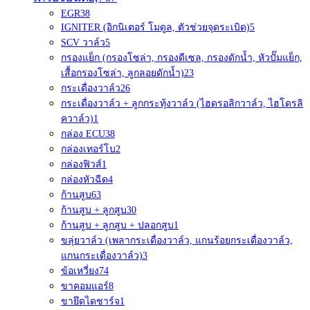
EGR
38
IGNITER (อิกนิเตอร์ โมดูล, ตัวช่วยจุดระเบิด)
5
SCV วาล์ว
5
กรองแย็ก (กรองโซล่า, กรองดีเซล, กรองดักน้ำ, หัวปั๊มแย็ก,
เสื้อกรองโซล่า, ลูกลอยดักน้ำ)
23
กระเดื่องวาล์ว
26
กระเดื่องวาล์ว + ลูกกระทุ้งวาล์ว (ไฮดรอลิกวาล์ว, ไฮโดรลิ
ควาล์ว)
1
กล่อง ECU
38
กล่องเทอร์โบ
2
กล่องฟิวส์
1
กล่องหัวฉีด
4
ก้านสูบ
63
ก้านสูบ + ลูกสูบ
30
ก้านสูบ + ลูกสูบ + ปลอกสูบ
1
ขลุ่ยวาล์ว (เพลากระเดื่องวาล์ว, แกนร้อยกระเดื่องวาล์ว,
แกนกระเดื่องวาล์ว)
3
ข้อเหวี่ยง
74
ขาคอมแอร์
8
ขายึดไดชาร์จ
1