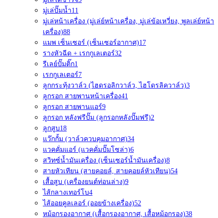
มู่เล่ปั๊มน้ำ
11
มู่เล่หน้าเครื่อง (มู่เล่ย์หน้าเครื่อง, มู่เล่ข้อเหวี่ยง, พูลเล่ย์หน้า
เครื่อง)
88
แมพ เซ็นเซอร์ (เซ็นเซอร์อากาศ)
17
รางหัวฉีด + เรกกูเลเตอร์
32
รีเลย์ปั๊มติ๊ก
1
เรกกูเลเตอร์
7
ลูกกระทุ้งวาล์ว (ไฮดรอลิกวาล์ว, ไฮโดรลิควาล์ว)
3
ลูกรอก สายพานหน้าเครื่อง
41
ลูกรอก สายพานแอร์
9
ลูกรอก หลังฟรีปั๊ม (ลูกรอกหลังปั๊มฟรี)
2
ลูกสูบ
18
แว๊กกั้ม (วาล์วควบคุมอากาศ)
34
แวคคั่มแอร์ (แวคคั่มปั๊มโซล่า)
6
สวิทซ์น้ำมันเครื่อง (เซ็นเซอร์น้ำมันเครื่อง)
8
สายหัวเทียน (สายคอยล์, สายคอยล์หัวเทียน)
54
เสื้อสูบ (เครื่องยนต์ท่อนล่าง)
9
ไส้กลางเทอร์โบ
4
ไส้ออยคูลเลอร์ (ออยข้างเครื่อง)
52
หม้อกรองอากาศ (เสื้อกรองอากาศ, เสื้อหม้อกรอง)
38