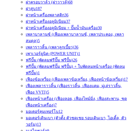
ฝาครอบวาล์ว (ฝาวาวล์)
68
ฝาสูบ
187
ฝาหน้าเครื่องพลาสติก
36
ฝาหน้าเครื่องอลูมิเนียม
37
ฝาหน้าเครื่องอลูมิเนียม + ปั๊มน้ำมันเครื่อง
30
เพลาบาลานซ์ (เฟืองเพลาบาลานซ์, เพลาประคอง, เพลา
สมดุล)
5
เพลาราวลิ้น (เพลาลูกเบี้ยว)
36
เพาเวอร์ยูนิต (POWER UNIT)
1
ฟรีปั๊ม (พัดลมฟรีปั๊ม ฟรีปั้ม)
26
ฟรีปั๊ม (พัดลมฟรีปั๊ม ฟรีปั้ม) + ใบพัดลมหน้าเครื่อง (พัดลม
ฟรีปั๊ม)
1
เฟืองข้อเหวี่ยง (เฟืองเพลาข้อเหวี่ยง, เฟืองหน้าข้อเหวี่ยง)
17
เฟืองเพลาราวลิ้น (เฟืองราวลิ้น, เฟืองแคม, มู่เล่ราวลิ้น,
เฟือง VVTI)
5
เฟืองหน้าเครื่อง (เฟืองลอย, เฟืองไทม์มิ่ง, เฟืองสะพาน, ชุด
เฟืองหน้าเครื่อง)
7
มอเตอร์คุมเทอร์โบ
12
มอเตอร์เดินเบา (ตัวตั้ง ตัวชดเชย รอบเดินเบา, ไอเดิ้ล, ตัว
วอร์ม)
13
มูเล่ไดชาร์จ
9