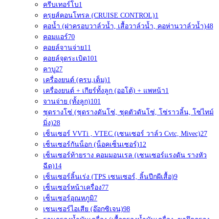
ครีบเทอร์โบ
1
ครุยส์คอนโทรล (CRUISE CONTROL)
1
คอน้ำ (ฝาครอบวาล์วน้ำ, เสื้อวาล์วน้ำ, คอห่านวาล์วน้ำ)
48
คอมแอร์
70
คอยล์จานจ่าย
11
คอยล์จุดระเบิด
101
คาบู
27
เครื่องยนต์ (ครบ,เต็ม)
1
เครื่องยนต์ + เกียร์ทั้งลูก (ออโต้) + แพหน้า
1
จานจ่าย (ทั้งลูก)
101
ชุดรางโซ่ (ชุดรางดันโซ่, ชุดตัวดันโซ่, โซ่ราวลิ้น, โซ่ไทม์
มิ่ง)
28
เซ็นเซอร์ VVTi , VTEC (เซนเซอร์ วาล์ว Cvtc, Mivec)
27
เซ็นเซอร์กันน็อก (น็อคเซ็นเซอร์)
12
เซ็นเซอร์ท้ายราง คอมมอนเรล (เซนเซอร์แรงดัน รางหัว
ฉีด)
14
เซ็นเซอร์ลิ้นเร่ง (TPS เซนเซอร์, ลิ้นปีกผีเสื้อ)
9
เซ็นเซอร์หน้าเครื่อง
77
เซ็นเซอร์อุณหภูมิ
7
เซนเซอร์ไอเสีย (อ๊อกซิเจน)
98