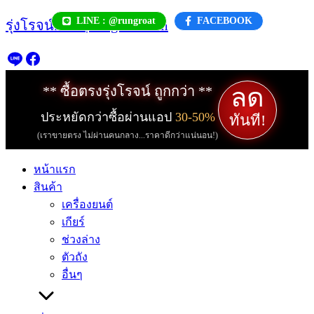
Skip
LINE : @rungroat
FACEBOOK
รุ่งโรจน์.com | rungroat.com
to
content
ลด
** ซื้อตรงรุ่งโรจน์ ถูกกว่า **
ประหยัดกว่าซื้อผ่านแอป
30-50%
ทันที!
(เราขายตรง ไม่ผ่านคนกลาง...ราคาดีกว่าแน่นอน!)
หน้าแรก
สินค้า
เครื่องยนต์
เกียร์
ช่วงล่าง
ตัวถัง
อื่นๆ