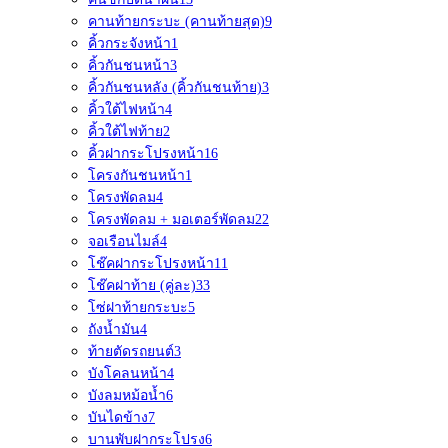
คานท้ายกระบะ (คานท้ายสุด)
9
คิ้วกระจังหน้า
1
คิ้วกันชนหน้า
3
คิ้วกันชนหลัง (คิ้วกันชนท้าย)
3
คิ้วใต้ไฟหน้า
4
คิ้วใต้ไฟท้าย
2
คิ้วฝากระโปรงหน้า
16
โครงกันชนหน้า
1
โครงพัดลม
4
โครงพัดลม + มอเตอร์พัดลม
22
จอเรือนไมล์
4
โช๊คฝากระโปรงหน้า
11
โช๊คฝาท้าย (คู่ละ)
33
โซ่ฝาท้ายกระบะ
5
ถังน้ำมัน
4
ท้ายตัดรถยนต์
3
บังโคลนหน้า
4
บังลมหม้อน้ำ
6
บันไดข้าง
7
บานพับฝากระโปรง
6