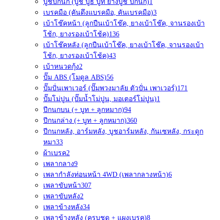
บูชปีกนก (บู๊ช บูธ บูท ยางบูช ปีกนก)
1
เบรคมือ (คันดึงแบรคมือ, คันเบรคมือ)
3
เบ้าโช๊คหน้า (ลูกปืนเบ้าโช๊ค, ยางเบ้าโช๊ค, จานรองเบ้า
โช้ก, ยางรองเบ้าโช้ค)
136
เบ้าโช๊คหลัง (ลูกปืนเบ้าโช๊ค, ยางเบ้าโช๊ค, จานรองเบ้า
โช้ก, ยางรองเบ้าโช้ค)
43
เบ้าหนวดกุ้ง
2
ปั๊ม ABS (โมดูล ABS)
56
ปั๊มปั่นเพาเวอร์ (ปั๊มพวงมาลัย ตัวปั่น เพาเวอร์)
171
ปั๊มโม่ปูน (ปั๊มน้ำโม่ปูน, มอเตอร์โม่ปูน)
1
ปีกนกบน (+ บูท + ลูกหมาก)
94
ปีกนกล่าง (+ บูท + ลูกหมาก)
360
ปีกนกหลัง, อาร์มหลัง, บูชอาร์มหลัง, กันเซหลัง, กระดูก
หมา
33
ผ้าเบรค
2
เพลากลาง
9
เพลากำลังท่อนหน้า 4WD (เพลากลางหน้า)
6
เพลาขับหน้า
307
เพลาขับหลัง
2
เพลาข้างหลัง
34
เพลาข้างหลัง (ครบชุด + แผงเบรค)
8