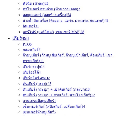
หัวฉีด (หัวละ)
83
หัวโรเตอร์ จานจ่าย (หัวนกกระจอก)
2
ออยคูลเลอร์ (ออยข้างเครื่อง)
54
อ่างน้ำมันเครื่อง (ท้องอ่าง, แคร้ง, ฝาแคร้ง, ก้นแทงค์)
49
อินเตอร์
31
แอร์โฟร์ (แอร์โฟลว์, เซนเซอร์ MAF)
28
เกียร์
493
PTO
6
กล่องเกียร์
7
ก้ามปูเกียร์ (ก้ามปูเขี่ยเกียร์, ก้ามปูเข้าเกียร์, ส้อมเกียร์, เขา
ควายเกียร์)
11
เกียร์กระปุก
14
เกียร์ออโต้
4
เกียร์สโลว์ 4WD
2
คันเกียร์ (กระปุก)
5
คันเกียร์ (กระปุก) + เบ้าคันเกียร์ (กระปุก)
18
คันเกียร์ (กระปุก) + สายเกียร์ (สายโยงเกียร์)
12
จานเบรคมือตูดเกียร์
1
เซ็นเซอร์เกียร์ (สปีดเกียร์, เปลี่ยนเกียร์)
4
เซนเซอร์หัวหมูเกียร์
5