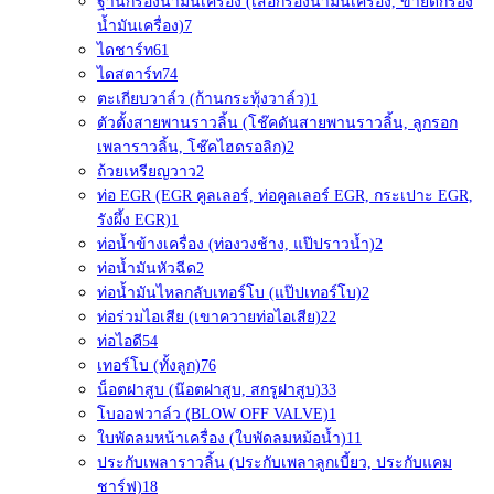
ฐานกรองน้ำมันเครื่อง (เสื้อกรองน้ำมันเครื่อง, ขายึดกรอง
น้ำมันเครื่อง)
7
ไดชาร์ท
61
ไดสตาร์ท
74
ตะเกียบวาล์ว (ก้านกระทุ้งวาล์ว)
1
ตัวตั้งสายพานราวลิ้น (โช๊คดันสายพานราวลิ้น, ลูกรอก
เพลาราวลิ้น, โช๊คไฮดรอลิก)
2
ถ้วยเหรียญวาว
2
ท่อ EGR (EGR คูลเลอร์, ท่อคูลเลอร์ EGR, กระเปาะ EGR,
รังผึ้ง EGR)
1
ท่อน้ำข้างเครื่อง (ท่องวงช้าง, แป๊ปราวน้ำ)
2
ท่อน้ำมันหัวฉีด
2
ท่อน้ำมันไหลกลับเทอร์โบ (แป๊ปเทอร์โบ)
2
ท่อร่วมไอเสีย (เขาควายท่อไอเสีย)
22
ท่อไอดี
54
เทอร์โบ (ทั้งลูก)
76
น็อตฝาสูบ (น๊อตฝาสูบ, สกรูฝาสูบ)
33
โบออฟวาล์ว (ฺBLOW OFF VALVE)
1
ใบพัดลมหน้าเครื่อง (ใบพัดลมหม้อน้ำ)
11
ประกับเพลาราวลิ้น (ประกับเพลาลูกเบี้ยว, ประกับแคม
ชาร์ฟ)
18