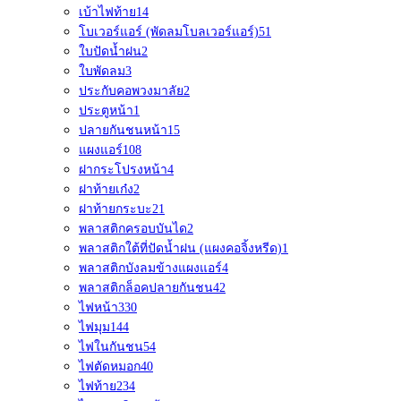
เบ้าไฟท้าย
14
โบเวอร์แอร์ (พัดลมโบลเวอร์แอร์)
51
ใบปัดน้ำฝน
2
ใบพัดลม
3
ประกับคอพวงมาลัย
2
ประตูหน้า
1
ปลายกันชนหน้า
15
แผงแอร์
108
ฝากระโปรงหน้า
4
ฝาท้ายเก๋ง
2
ฝาท้ายกระบะ
21
พลาสติกครอบบันได
2
พลาสติกใต้ที่ปัดน้ำฝน (แผงคอจิ้งหรีด)
1
พลาสติกบังลมข้างแผงแอร์
4
พลาสติกล็อคปลายกันชน
42
ไฟหน้า
330
ไฟมุม
144
ไฟในกันชน
54
ไฟตัดหมอก
40
ไฟท้าย
234