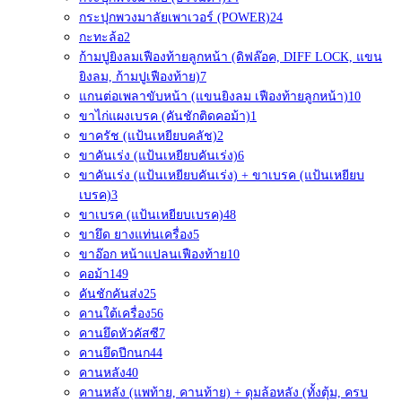
กระปุกพวงมาลัยเพาเวอร์ (POWER)
24
กะทะล้อ
2
ก้ามปูยิงลมเฟืองท้ายลูกหน้า (ดิฟล๊อค, DIFF LOCK, แขน
ยิงลม, ก้ามปูเฟืองท้าย)
7
แกนต่อเพลาขับหน้า (แขนยิงลม เฟืองท้ายลูกหน้า)
10
ขาไก่แผงเบรค (คันชักติดคอม้า)
1
ขาครัช (แป้นเหยียบคลัช)
2
ขาคันเร่ง (แป้นเหยียบคันเร่ง)
6
ขาคันเร่ง (แป้นเหยียบคันเร่ง) + ขาเบรค (แป้นเหยียบ
เบรค)
3
ขาเบรค (แป้นเหยียบเบรค)
48
ขายึด ยางแท่นเครื่อง
5
ขาอ๊อก หน้าแปลนเฟืองท้าย
10
คอม้า
149
คันชักคันส่ง
25
คานใต้เครื่อง
56
คานยึดหัวคัสซี
7
คานยึดปีกนก
44
คานหลัง
40
คานหลัง (แพท้าย, คานท้าย) + ดุมล้อหลัง (ทั้งตุ้ม, ครบ