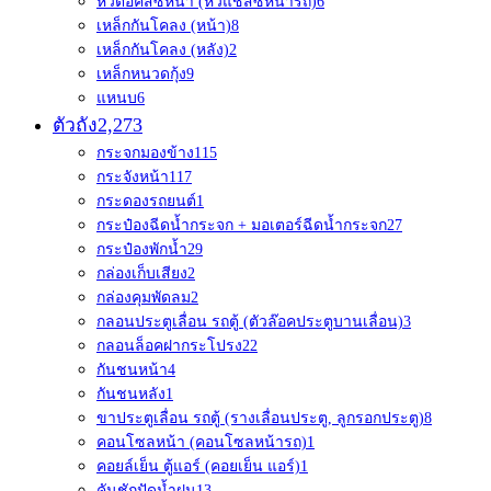
หัวต่อคัสซีหน้า (หัวแชสซีหน้ารถ)
6
เหล็กกันโคลง (หน้า)
8
เหล็กกันโคลง (หลัง)
2
เหล็กหนวดกุ้ง
9
แหนบ
6
ตัวถัง
2,273
กระจกมองข้าง
115
กระจังหน้า
117
กระดองรถยนต์
1
กระป๋องฉีดน้ำกระจก + มอเตอร์ฉีดน้ำกระจก
27
กระป๋องพักน้ำ
29
กล่องเก็บเสียง
2
กล่องคุมพัดลม
2
กลอนประตูเลื่อน รถตู้ (ตัวล๊อคประตูบานเลื่อน)
3
กลอนล็อคฝากระโปรง
22
กันชนหน้า
4
กันชนหลัง
1
ขาประตูเลื่อน รถตู้ (รางเลื่อนประตู, ลูกรอกประตู)
8
คอนโซลหน้า (คอนโซลหน้ารถ)
1
คอยล์เย็น ตู้แอร์ (คอยเย็น แอร์)
1
คันชักปัดน้ำฝน
13