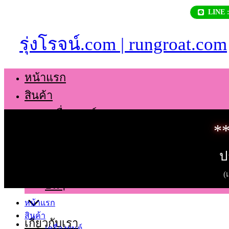
Skip
LINE 
to
content
รุ่งโรจน์.com | rungroat.com
หน้าแรก
สินค้า
เครื่องยนต์
**
เกียร์
ช่วงล่าง
ป
ตัวถัง
(
อื่นๆ
หน้าแรก
สินค้า
เกี่ยวกับเรา
เครื่องยนต์