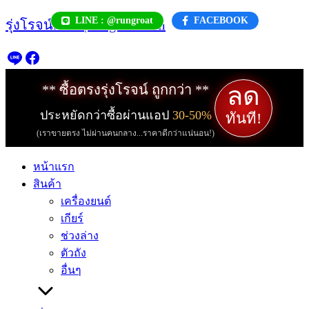
Skip
LINE : @rungroat
FACEBOOK
รุ่งโรจน์.com | rungroat.com
to
content
ลด
** ซื้อตรงรุ่งโรจน์ ถูกกว่า **
ประหยัดกว่าซื้อผ่านแอป
30-50%
ทันที!
(เราขายตรง ไม่ผ่านคนกลาง...ราคาดีกว่าแน่นอน!)
หน้าแรก
สินค้า
เครื่องยนต์
เกียร์
ช่วงล่าง
ตัวถัง
อื่นๆ