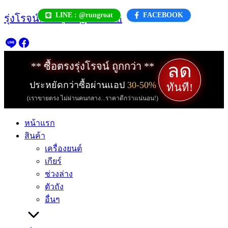
Skip
LINE : @rungroat
FACEBOOK
รุ่งโรจน์.com | rungroat.com
to
content
ลด
** ซื้อตรงรุ่งโรจน์ ถูกกว่า **
ประหยัดกว่าซื้อผ่านแอป
30-50%
ทันที!
(เราขายตรง ไม่ผ่านคนกลาง...ราคาดีกว่าแน่นอน!)
หน้าแรก
สินค้า
เครื่องยนต์
เกียร์
ช่วงล่าง
ตัวถัง
อื่นๆ