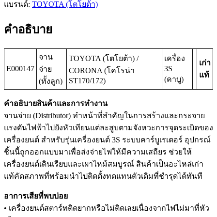
แบรนด์:
TOYOTA (โตโยต้า)
คำอธิบาย
จาน
TOYOTA (โตโยต้า) /
เครื่อง
เก่า
E000147
3S
จ่าย
CORONA (โคโรน่า
แท้
(คาบู)
ST170/172)
(ทั้งลูก)
คำอธิบายสินค้าและการทำงาน
จานจ่าย (Distributor) ทำหน้าที่สำคัญในการสร้างและกระจาย
แรงดันไฟฟ้าไปยังหัวเทียนแต่ละสูบตามจังหวะการจุดระเบิดของ
เครื่องยนต์ สำหรับรุ่นเครื่องยนต์ 3S ระบบคาร์บูเรเตอร์ อุปกรณ์
ชิ้นนี้ถูกออกแบบมาเพื่อส่งจ่ายไฟให้มีความเสถียร ช่วยให้
เครื่องยนต์เดินเรียบและเผาไหม้สมบูรณ์ สินค้าเป็นอะไหล่เก่า
แท้คัดสภาพที่พร้อมนำไปติดตั้งทดแทนตัวเดิมที่ชำรุดได้ทันที
อาการเสียที่พบบ่อย
• เครื่องยนต์สตาร์ทติดยากหรือไม่ติดเลยเนื่องจากไฟไม่มาที่หัว