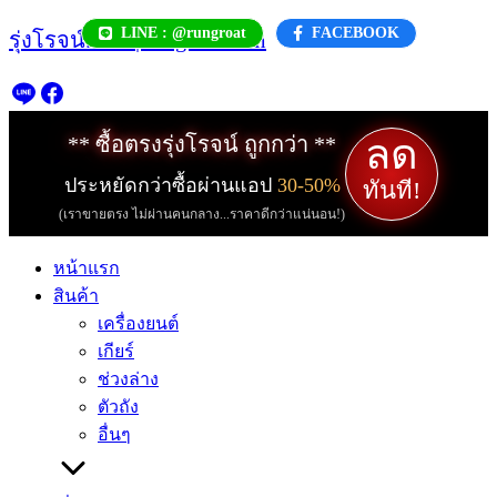
Skip
LINE : @rungroat
FACEBOOK
รุ่งโรจน์.com | rungroat.com
to
content
ลด
** ซื้อตรงรุ่งโรจน์ ถูกกว่า **
ประหยัดกว่าซื้อผ่านแอป
30-50%
ทันที!
(เราขายตรง ไม่ผ่านคนกลาง...ราคาดีกว่าแน่นอน!)
หน้าแรก
สินค้า
เครื่องยนต์
เกียร์
ช่วงล่าง
ตัวถัง
อื่นๆ