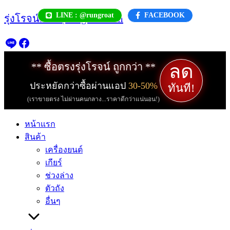
Skip
LINE : @rungroat
FACEBOOK
รุ่งโรจน์.com | rungroat.com
to
content
ลด
** ซื้อตรงรุ่งโรจน์ ถูกกว่า **
ประหยัดกว่าซื้อผ่านแอป
30-50%
ทันที!
(เราขายตรง ไม่ผ่านคนกลาง...ราคาดีกว่าแน่นอน!)
หน้าแรก
สินค้า
เครื่องยนต์
เกียร์
ช่วงล่าง
ตัวถัง
อื่นๆ