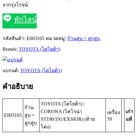
จากรุ่งโรจน์
ทักไลน์
รหัสสินค้า:
E003165
หมวดหมู่:
ก้านสูบ + ลูกสูบ
Brands:
TOYOTA (โตโยต้า)
แบรนด์:
TOYOTA (โตโยต้า)
คำอธิบาย
TOYOTA (โตโยต้า) /
ก้าน
CORONA (โคโรน่า
เก่า
เครื่อง
E003165
สูบ +
3S
ST190/191/EXSIOR) (ท้าย
แท้
ลูกสูบ
โด่ง)