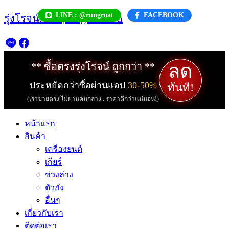
Skip
LINE : @rungroat
FACEBOOK
รุ่งโรจน์.com | rungroat.com
to
content
ลด
** ซื้อตรงรุ่งโรจน์ ถูกกว่า **
ประหยัดกว่าซื้อผ่านแอป
30-50%
ทันที!
(เราขายตรง ไม่ผ่านคนกลาง...ราคาดีกว่าแน่นอน!)
หน้าแรก
สินค้า
เครื่องยนต์
เกียร์
ช่วงล่าง
ตัวถัง
อื่นๆ
เกี่ยวกับเรา
ติดต่อเรา