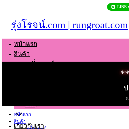
Skip
LINE 
to
content
รุ่งโรจน์.com | rungroat.com
หน้าแรก
สินค้า
เครื่องยนต์
**
เกียร์
ช่วงล่าง
ป
ตัวถัง
(
อื่นๆ
หน้าแรก
สินค้า
เกี่ยวกับเรา
เครื่องยนต์