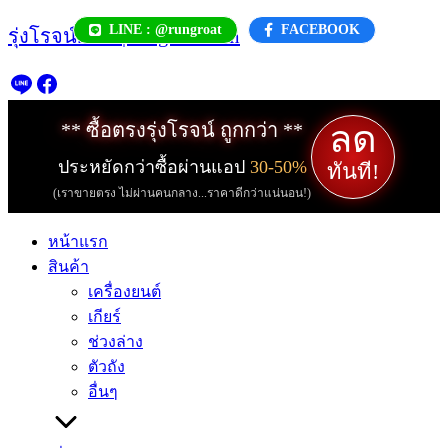
Skip
LINE : @rungroat
FACEBOOK
รุ่งโรจน์.com | rungroat.com
to
content
ลด
** ซื้อตรงรุ่งโรจน์ ถูกกว่า **
ประหยัดกว่าซื้อผ่านแอป
30-50%
ทันที!
(เราขายตรง ไม่ผ่านคนกลาง...ราคาดีกว่าแน่นอน!)
หน้าแรก
สินค้า
เครื่องยนต์
เกียร์
ช่วงล่าง
ตัวถัง
อื่นๆ