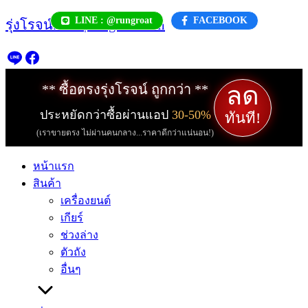
Skip
LINE : @rungroat
FACEBOOK
รุ่งโรจน์.com | rungroat.com
to
content
ลด
** ซื้อตรงรุ่งโรจน์ ถูกกว่า **
ประหยัดกว่าซื้อผ่านแอป
30-50%
ทันที!
(เราขายตรง ไม่ผ่านคนกลาง...ราคาดีกว่าแน่นอน!)
หน้าแรก
สินค้า
เครื่องยนต์
เกียร์
ช่วงล่าง
ตัวถัง
อื่นๆ