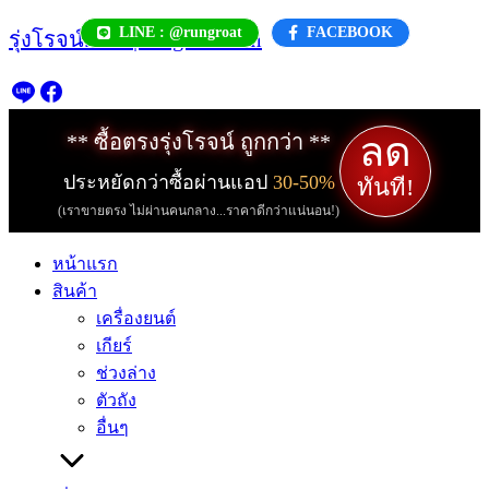
Skip
LINE : @rungroat
FACEBOOK
รุ่งโรจน์.com | rungroat.com
to
content
ลด
** ซื้อตรงรุ่งโรจน์ ถูกกว่า **
ประหยัดกว่าซื้อผ่านแอป
30-50%
ทันที!
(เราขายตรง ไม่ผ่านคนกลาง...ราคาดีกว่าแน่นอน!)
หน้าแรก
สินค้า
เครื่องยนต์
เกียร์
ช่วงล่าง
ตัวถัง
อื่นๆ