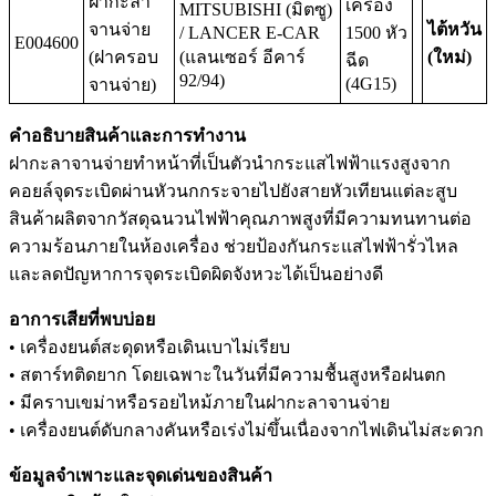
ฝากะลา
เครื่อง
MITSUBISHI (มิตซู)
จานจ่าย
ไต้หวัน
/ LANCER E-CAR
1500 หัว
E004600
(ฝาครอบ
(แลนเซอร์ อีคาร์
(ใหม่)
ฉีด
92/94)
(4G15)
จานจ่าย)
คำอธิบายสินค้าและการทำงาน
ฝากะลาจานจ่ายทำหน้าที่เป็นตัวนำกระแสไฟฟ้าแรงสูงจาก
คอยล์จุดระเบิดผ่านหัวนกกระจายไปยังสายหัวเทียนแต่ละสูบ
สินค้าผลิตจากวัสดุฉนวนไฟฟ้าคุณภาพสูงที่มีความทนทานต่อ
ความร้อนภายในห้องเครื่อง ช่วยป้องกันกระแสไฟฟ้ารั่วไหล
และลดปัญหาการจุดระเบิดผิดจังหวะได้เป็นอย่างดี
อาการเสียที่พบบ่อย
• เครื่องยนต์สะดุดหรือเดินเบาไม่เรียบ
• สตาร์ทติดยาก โดยเฉพาะในวันที่มีความชื้นสูงหรือฝนตก
• มีคราบเขม่าหรือรอยไหม้ภายในฝากะลาจานจ่าย
• เครื่องยนต์ดับกลางคันหรือเร่งไม่ขึ้นเนื่องจากไฟเดินไม่สะดวก
ข้อมูลจำเพาะและจุดเด่นของสินค้า