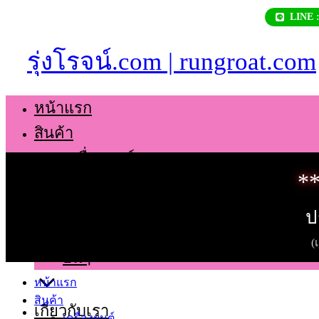
Skip
LINE 
to
content
รุ่งโรจน์.com | rungroat.com
หน้าแรก
สินค้า
เครื่องยนต์
**
เกียร์
ช่วงล่าง
ป
ตัวถัง
(
อื่นๆ
หน้าแรก
สินค้า
เกี่ยวกับเรา
เครื่องยนต์