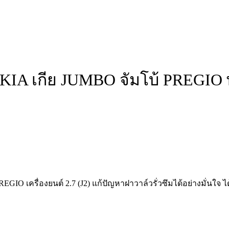
A เกีย JUMBO จัมโบ้ PREGIO พรี
O เครื่องยนต์ 2.7 (J2) แก้ปัญหาฝาวาล์วรั่วซึมได้อย่างมั่นใ