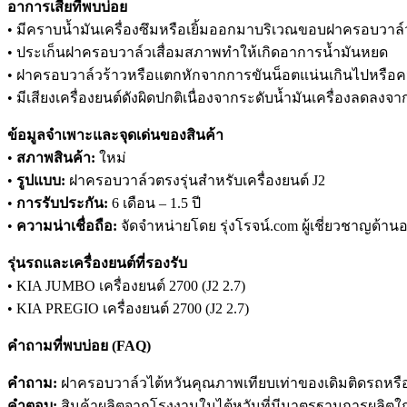
อาการเสียที่พบบ่อย
• มีคราบน้ำมันเครื่องซึมหรือเยิ้มออกมาบริเวณขอบฝาครอบวาล์
• ประเก็นฝาครอบวาล์วเสื่อมสภาพทำให้เกิดอาการน้ำมันหยด
• ฝาครอบวาล์วร้าวหรือแตกหักจากการขันน็อตแน่นเกินไปหรื
• มีเสียงเครื่องยนต์ดังผิดปกติเนื่องจากระดับน้ำมันเครื่องลดลงจา
ข้อมูลจำเพาะและจุดเด่นของสินค้า
•
สภาพสินค้า:
ใหม่
•
รูปแบบ:
ฝาครอบวาล์วตรงรุ่นสำหรับเครื่องยนต์ J2
•
การรับประกัน:
6 เดือน – 1.5 ปี
•
ความน่าเชื่อถือ:
จัดจำหน่ายโดย รุ่งโรจน์.com ผู้เชี่ยวชาญด้านอ
รุ่นรถและเครื่องยนต์ที่รองรับ
• KIA JUMBO เครื่องยนต์ 2700 (J2 2.7)
• KIA PREGIO เครื่องยนต์ 2700 (J2 2.7)
คำถามที่พบบ่อย (FAQ)
คำถาม:
ฝาครอบวาล์วไต้หวันคุณภาพเทียบเท่าของเดิมติดรถหรือ
คำตอบ:
สินค้าผลิตจากโรงงานในไต้หวันที่มีมาตรฐานการผลิตใ