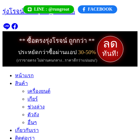
Skip
LINE : @rungroat
FACEBOOK
รุ่งโรจน์.com | rungroat.com
to
content
ลด
** ซื้อตรงรุ่งโรจน์ ถูกกว่า **
ประหยัดกว่าซื้อผ่านแอป
30-50%
ทันที!
(เราขายตรง ไม่ผ่านคนกลาง...ราคาดีกว่าแน่นอน!)
หน้าแรก
สินค้า
เครื่องยนต์
เกียร์
ช่วงล่าง
ตัวถัง
อื่นๆ
เกี่ยวกับเรา
ติดต่อเรา