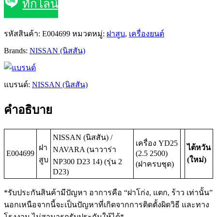
ทักไลน์
รหัสสินค้า:
E004699
หมวดหมู่:
ฝาสูบ
,
เครื่องยนต์
Brands:
NISSAN (นิสสัน)
แบรนด์:
NISSAN (นิสสัน)
คำอธิบาย
NISSAN (นิสสัน) /
เครื่อง YD25
ฝา
ไต้หวัน
NAVARA (นาวาร่า
E004699
(2.5 2500)
สูบ
(ใหม่)
NP300 D23 14) (รุ่น 2
(ฝาครบชุด)
D23)
*รับประกันสินค้ามีปัญหา อาการคือ “ฝาโก่ง, แตก, ร้าว เท่านั้น”
นอกเหนือจากนี้จะเป็นปัญหาที่เกิดจากการติดตั้งผิดวิธี และทาง
โรงงาน ไม่สามารถรับประกันให้ได้*