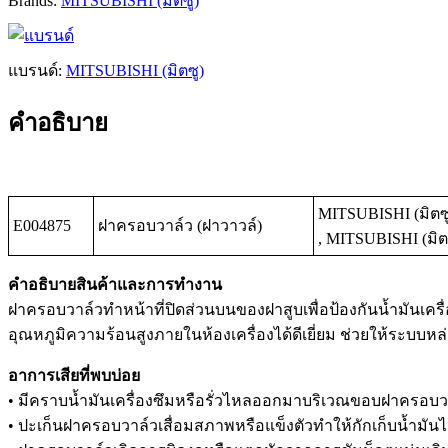
Brands:
MITSUBISHI (มิตซู)
แบรนด์:
MITSUBISHI (มิตซู)
คำอธิบาย
MITSUBISHI (มิตซู
E004875
ฝาครอบวาล์ว (ฝาวาวล์)
, MITSUBISHI (มิตซ
คำอธิบายสินค้าและการทำงาน
ฝาครอบวาล์วทำหน้าที่ปิดส่วนบนของฝาสูบเพื่อป้องกันน้ำมันเค
อุณหภูมิความร้อนสูงภายในห้องเครื่องได้ดีเยี่ยม ช่วยให้ระบบ
อาการเสียที่พบบ่อย
• มีคราบน้ำมันเครื่องซึมหรือรั่วไหลออกมาบริเวณขอบฝาครอบว
• ปะเก็นฝาครอบวาล์วเสื่อมสภาพหรือแข็งตัวทำให้กักเก็บน้ำมันไม