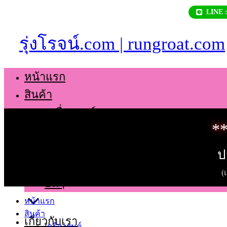
Skip
LINE 
to
content
รุ่งโรจน์.com | rungroat.com
หน้าแรก
สินค้า
เครื่องยนต์
**
เกียร์
ช่วงล่าง
ป
ตัวถัง
(
อื่นๆ
หน้าแรก
สินค้า
เกี่ยวกับเรา
เครื่องยนต์