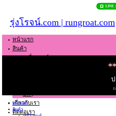
Skip
LINE 
to
content
รุ่งโรจน์.com | rungroat.com
หน้าแรก
สินค้า
เครื่องยนต์
**
เกียร์
ช่วงล่าง
ป
ตัวถัง
(
อื่นๆ
เกี่ยวกับเรา
หน้าแรก
สินค้า
ติดต่อเรา
เครื่องยนต์