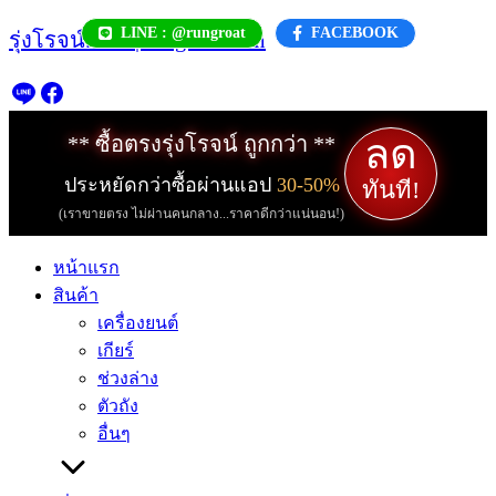
Skip
LINE : @rungroat
FACEBOOK
รุ่งโรจน์.com | rungroat.com
to
content
ลด
** ซื้อตรงรุ่งโรจน์ ถูกกว่า **
ประหยัดกว่าซื้อผ่านแอป
30-50%
ทันที!
(เราขายตรง ไม่ผ่านคนกลาง...ราคาดีกว่าแน่นอน!)
หน้าแรก
สินค้า
เครื่องยนต์
เกียร์
ช่วงล่าง
ตัวถัง
อื่นๆ