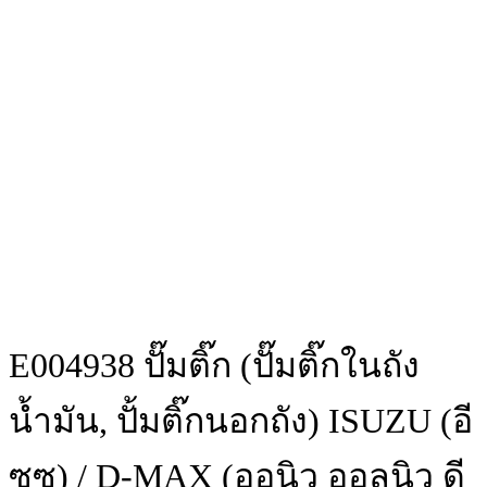
E004938 ปั๊มติ๊ก (ปั๊มติ๊กในถัง
น้ำมัน, ปั้มติ๊กนอกถัง) ISUZU (อี
ซูซุ) / D-MAX (ออนิว ออลนิว ดี