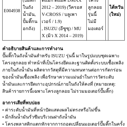
(ปั๊มติ๊ก
ดีแม็ก ดีแม็ค DMAX
โครง
ในถัง
2012 – 2019) (วีครอส
ลูกลอย
ไต้หวัน
E004938
น้ำมัน,
V-CROSS / บลูเพา
รุ่นนี้
(ใหม่)
ปั้มติ๊กน
เวอร์ / 1.9)
ไม่มี
อกถัง)
, ISUZU (อีซูซุ) / MU
มอเตอร์
X (มิว X 2014 – 2019)
คำอธิบายสินค้าและการทำงาน
ปั๊มติ๊กในถังน้ำมันสำหรับ ISUZU รุ่นนี้ มาในรูปแบบชุดเฉพาะ
โครงลูกลอย ทำหน้าที่เป็นโครงยึดและฐานติดตั้งระบบเชื้อเพลิง
ภายในถังน้ำมัน ผลิตจากวัสดุที่มีความทนทานต่อการกัดกร่อน
ของน้ำมันเชื้อเพลิง เพื่อรักษาความแม่นยำในการวัดระดับ
น้ำมันและการยึดเกาะอุปกรณ์ภายในถังให้คงที่ (หมายเหตุ:
สินค้ารายการนี้เฉพาะโครงลูกลอย ไม่รวมมอเตอร์ปั๊มติ๊ก)
อาการเสียที่พบบ่อย
• ค่าระดับน้ำมันที่หน้าปัดแสดงผลไม่ตรงหรือไม่ขึ้น
• มีกลิ่นน้ำมันรั่วซึมบริเวณฝาถังน้ำมัน
• โครงพลาสติกแตกหักจากการถอดเปลี่ยนมอเตอร์ปั๊มติ๊กในครั้ง