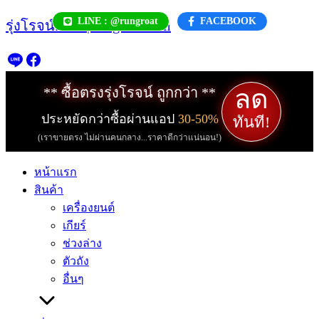
Skip
LINE : @rungroat
FACEBOOK
รุ่งโรจน์.com | rungroat.com
to
content
ลด
** ซื้อตรงรุ่งโรจน์ ถูกกว่า **
ประหยัดกว่าซื้อผ่านแอป
30-50%
ทันที!
(เราขายตรง ไม่ผ่านคนกลาง...ราคาดีกว่าแน่นอน!)
หน้าแรก
สินค้า
เครื่องยนต์
เกียร์
ช่วงล่าง
ตัวถัง
อื่นๆ