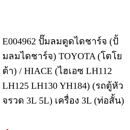
E004962 ปั๊มลมตูดไดชาร์จ (ปั้
มลมไดชาร์จ) TOYOTA (โตโย
ต้า) / HIACE (ไฮเอซ LH112
LH125 LH130 YH184) (รถตู้หัว
จรวด 3L 5L) เครื่อง 3L (ท่อสั้น)