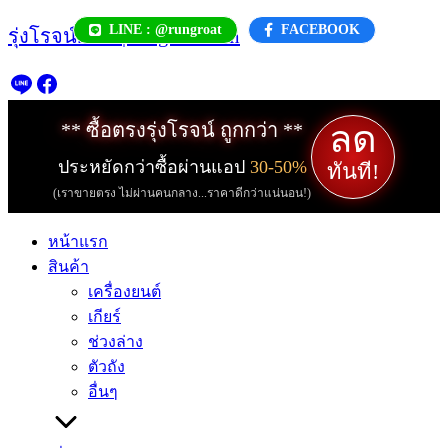
Skip
LINE : @rungroat
FACEBOOK
รุ่งโรจน์.com | rungroat.com
to
content
ลด
** ซื้อตรงรุ่งโรจน์ ถูกกว่า **
ประหยัดกว่าซื้อผ่านแอป
30-50%
ทันที!
(เราขายตรง ไม่ผ่านคนกลาง...ราคาดีกว่าแน่นอน!)
หน้าแรก
สินค้า
เครื่องยนต์
เกียร์
ช่วงล่าง
ตัวถัง
อื่นๆ