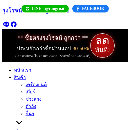
Skip
LINE : @rungroat
FACEBOOK
รุ่งโรจน์.com | rungroat.com
to
content
ลด
** ซื้อตรงรุ่งโรจน์ ถูกกว่า **
ประหยัดกว่าซื้อผ่านแอป
30-50%
ทันที!
(เราขายตรง ไม่ผ่านคนกลาง...ราคาดีกว่าแน่นอน!)
หน้าแรก
สินค้า
เครื่องยนต์
เกียร์
ช่วงล่าง
ตัวถัง
อื่นๆ