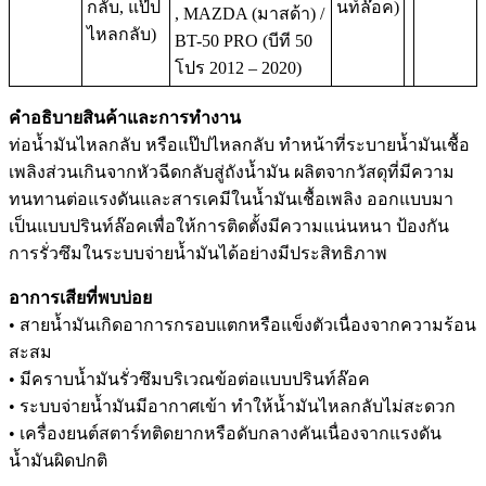
กลับ, แป๊ป
นท์ล๊อค)
, MAZDA (มาสด้า) /
ไหลกลับ)
BT-50 PRO (บีที 50
โปร 2012 – 2020)
คำอธิบายสินค้าและการทำงาน
ท่อน้ำมันไหลกลับ หรือแป๊ปไหลกลับ ทำหน้าที่ระบายน้ำมันเชื้อ
เพลิงส่วนเกินจากหัวฉีดกลับสู่ถังน้ำมัน ผลิตจากวัสดุที่มีความ
ทนทานต่อแรงดันและสารเคมีในน้ำมันเชื้อเพลิง ออกแบบมา
เป็นแบบปรินท์ล๊อคเพื่อให้การติดตั้งมีความแน่นหนา ป้องกัน
การรั่วซึมในระบบจ่ายน้ำมันได้อย่างมีประสิทธิภาพ
อาการเสียที่พบบ่อย
• สายน้ำมันเกิดอาการกรอบแตกหรือแข็งตัวเนื่องจากความร้อน
สะสม
• มีคราบน้ำมันรั่วซึมบริเวณข้อต่อแบบปรินท์ล๊อค
• ระบบจ่ายน้ำมันมีอากาศเข้า ทำให้น้ำมันไหลกลับไม่สะดวก
• เครื่องยนต์สตาร์ทติดยากหรือดับกลางคันเนื่องจากแรงดัน
น้ำมันผิดปกติ