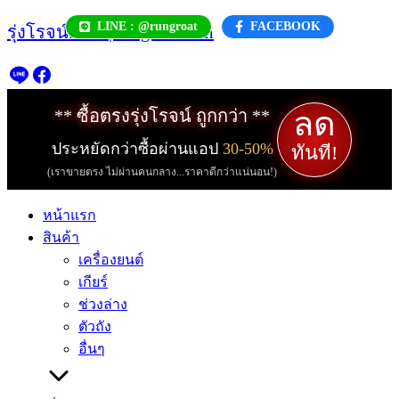
Skip
LINE : @rungroat
FACEBOOK
รุ่งโรจน์.com | rungroat.com
to
content
ลด
** ซื้อตรงรุ่งโรจน์ ถูกกว่า **
ประหยัดกว่าซื้อผ่านแอป
30-50%
ทันที!
(เราขายตรง ไม่ผ่านคนกลาง...ราคาดีกว่าแน่นอน!)
หน้าแรก
สินค้า
เครื่องยนต์
เกียร์
ช่วงล่าง
ตัวถัง
อื่นๆ