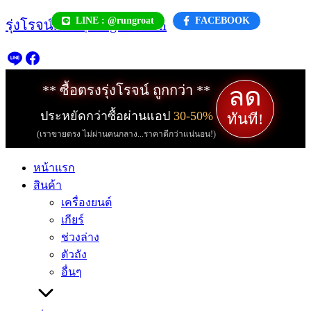
Skip
LINE : @rungroat
FACEBOOK
รุ่งโรจน์.com | rungroat.com
to
content
ลด
** ซื้อตรงรุ่งโรจน์ ถูกกว่า **
ประหยัดกว่าซื้อผ่านแอป
30-50%
ทันที!
(เราขายตรง ไม่ผ่านคนกลาง...ราคาดีกว่าแน่นอน!)
หน้าแรก
สินค้า
เครื่องยนต์
เกียร์
ช่วงล่าง
ตัวถัง
อื่นๆ