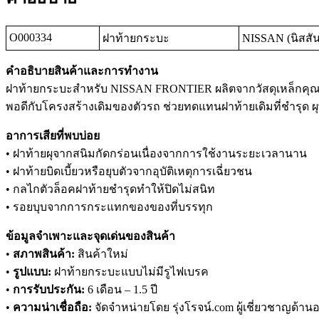
O000334
ฝาท้ายกระบะ
NISSAN (นิสสัน
คำอธิบายสินค้าและการทำงาน
ฝาท้ายกระบะสำหรับ NISSAN FRONTIER ผลิตจากวัสดุเหล็กคุ
พอดีกับโครงสร้างเดิมของตัวรถ ช่วยทดแทนฝาท้ายเดิมที่ชำรุด ผุพัง
อาการเสียที่พบบ่อย
• ฝาท้ายผุจากสนิมกัดกร่อนเนื่องจากการใช้งานระยะเวลานาน
• ฝาท้ายบิดเบี้ยวหรือยุบตัวจากอุบัติเหตุการเฉี่ยวชน
• กลไกตัวล็อคฝาท้ายชำรุดทำให้ปิดไม่สนิท
• รอยบุบจากการกระแทกของของที่บรรทุก
ข้อมูลจำเพาะและจุดเด่นของสินค้า
•
สภาพสินค้า:
สินค้าใหม่
•
รูปแบบ:
ฝาท้ายกระบะแบบไม่มีรูไฟเบรค
•
การรับประกัน:
6 เดือน – 1.5 ปี
•
ความน่าเชื่อถือ:
จัดจำหน่ายโดย รุ่งโรจน์.com ผู้เชี่ยวชาญด้านอ