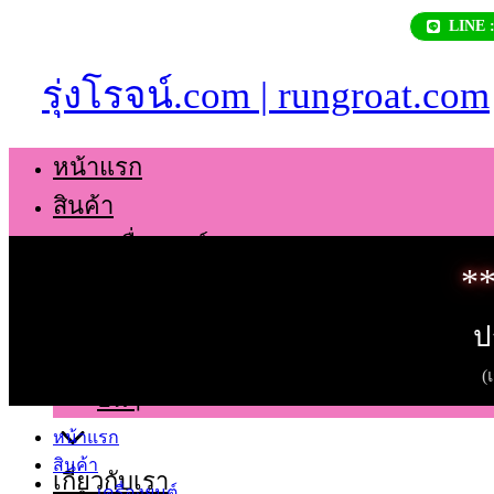
Skip
LINE 
to
content
รุ่งโรจน์.com | rungroat.com
หน้าแรก
สินค้า
เครื่องยนต์
**
เกียร์
ช่วงล่าง
ป
ตัวถัง
(
อื่นๆ
หน้าแรก
สินค้า
เกี่ยวกับเรา
เครื่องยนต์