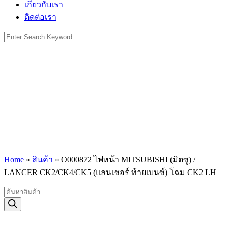
เกี่ยวกับเรา
ติดต่อเรา
Search
for:
Home
»
สินค้า
»
O000872 ไฟหน้า MITSUBISHI (มิตซู) /
LANCER CK2/CK4/CK5 (แลนเซอร์ ท้ายเบนซ์) โฉม CK2 LH
Products
search