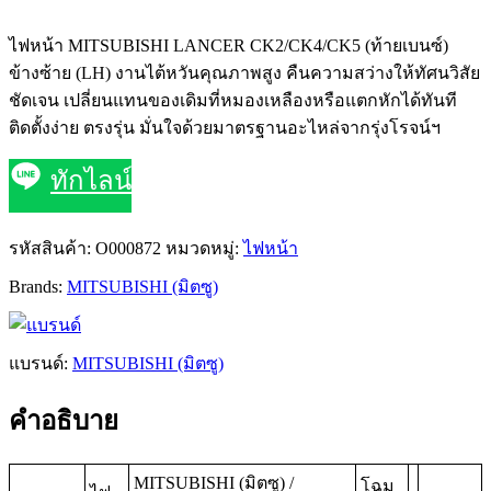
ไฟหน้า MITSUBISHI LANCER CK2/CK4/CK5 (ท้ายเบนซ์)
ข้างซ้าย (LH) งานไต้หวันคุณภาพสูง คืนความสว่างให้ทัศนวิสัย
ชัดเจน เปลี่ยนแทนของเดิมที่หมองเหลืองหรือแตกหักได้ทันที
ติดตั้งง่าย ตรงรุ่น มั่นใจด้วยมาตรฐานอะไหล่จากรุ่งโรจน์ฯ
ทักไลน์
รหัสสินค้า:
O000872
หมวดหมู่:
ไฟหน้า
Brands:
MITSUBISHI (มิตซู)
แบรนด์:
MITSUBISHI (มิตซู)
คำอธิบาย
MITSUBISHI (มิตซู) /
โฉม