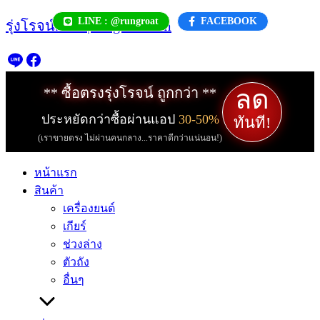
Skip
LINE : @rungroat
FACEBOOK
รุ่งโรจน์.com | rungroat.com
to
content
ลด
** ซื้อตรงรุ่งโรจน์ ถูกกว่า **
ประหยัดกว่าซื้อผ่านแอป
30-50%
ทันที!
(เราขายตรง ไม่ผ่านคนกลาง...ราคาดีกว่าแน่นอน!)
หน้าแรก
สินค้า
เครื่องยนต์
เกียร์
ช่วงล่าง
ตัวถัง
อื่นๆ