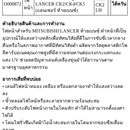
ไฟ
O000872
LANCER CK2/CK4/CK5
ไต้หวัน
CK2
หน้า
LH
(แลนเซอร์ ท้ายเบนซ์)
คำอธิบายสินค้าและการทำงาน
ไฟหน้าสำหรับ MITSUBISHI LANCER ท้ายเบนซ์ ทำหน้าที่เป็น
อุปกรณ์ให้แสงสว่างหลักเพื่อทัศนวิสัยที่ดีในการขับขี่เวลากลาง
คืนหรือในสภาพอากาศที่มีทัศนวิสัยต่ำ ผลิตจากวัสดุพลาสติกโพ
ลีคาร์บอเนตคุณภาพสูงที่มีความทนทานต่อแรงกระแทกและ
แสง UV ช่วยลดปัญหาเลนส์เหลืองขุ่นมัวได้ยาวนานตาม
มาตรฐานอุตสาหกรรม
อาการเสียที่พบบ่อย
• เลนส์ไฟหน้าหมอง เหลือง หรือแตกลายงาทำให้แสงสว่างลด
ลง
• ขั้วหลอดไฟไหม้หรือละลายจากความร้อนสะสม
• ตัวปรับระดับไฟหน้าภายในโคมหัก ทำให้ไม่สามารถตั้งองศา
ไฟได้
• โคมไฟรั่วซึมเกิดฝ้าไอน้ำสะสมภายในโคมจากขอบซีลเสื่อม
สภาพ