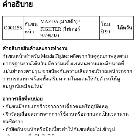
คำอธิบาย
MAZDA (มาสด้า) /
กันชน
โฉม
O001155
ไต้หวัน
FIGHTER (ไฟเตอร์
หน้า
ปี 99
97/99/02)
คำอธิบายสินค้าและการทำงาน
กันชนหน้าสำหรับ Mazda Fighter ผลิตจากวัสดุคุณภาพสูงตาม
มาตรฐานงานไต้หวัน มีความแข็งแรงทนทานและมีขนาดที่
แม่นยำตรงตามรุ่น ช่วยป้องกันความเสียหายบริเวณหน้ารถจาก
การกระแทก พร้อมทั้งเสริมความโดดเด่นให้กับตัวรถให้ดู
สมบูรณ์เหมือนใหม่
อาการเสียที่พบบ่อย
• กันชนมีรอยแตกร้าวจากการเฉี่ยวชนหรืออุบัติเหตุ
• ผิววัสดุเสื่อมสภาพจากการใช้งานหรือตากแดดเป็นเวลานาน
จนซีดจาง
• ตัวยึดกันชนหักหรือบิดเบี้ยวทำให้กันชนห้อยไม่เข้ารูป