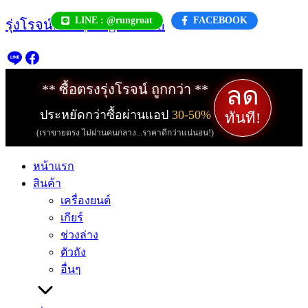
Skip
LINE : @rungroat
FACEBOOK
รุ่งโรจน์.com | rungroat.com
to
content
ลด
** ซื้อตรงรุ่งโรจน์ ถูกกว่า **
ประหยัดกว่าซื้อผ่านแอป
30-50%
ทันที!
(เราขายตรง ไม่ผ่านคนกลาง...ราคาดีกว่าแน่นอน!)
หน้าแรก
สินค้า
เครื่องยนต์
เกียร์
ช่วงล่าง
ตัวถัง
อื่นๆ