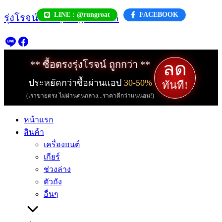
Skip
LINE : @rungroat
FACEBOOK
รุ่งโรจน์.com | rungroat.com
to
content
ลด
** ซื้อตรงรุ่งโรจน์ ถูกกว่า **
ประหยัดกว่าซื้อผ่านแอป
30-50%
ทันที!
(เราขายตรง ไม่ผ่านคนกลาง...ราคาดีกว่าแน่นอน!)
หน้าแรก
สินค้า
เครื่องยนต์
เกียร์
ช่วงล่าง
ตัวถัง
อื่นๆ