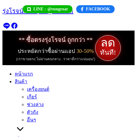
Skip
LINE : @rungroat
FACEBOOK
รุ่งโรจน์.com | rungroat.com
to
content
ลด
** ซื้อตรงรุ่งโรจน์ ถูกกว่า **
ประหยัดกว่าซื้อผ่านแอป
30-50%
ทันที!
(เราขายตรง ไม่ผ่านคนกลาง...ราคาดีกว่าแน่นอน!)
หน้าแรก
สินค้า
เครื่องยนต์
เกียร์
ช่วงล่าง
ตัวถัง
อื่นๆ