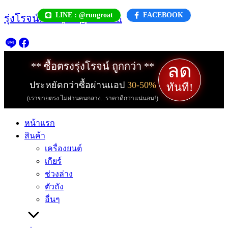
Skip
LINE : @rungroat
FACEBOOK
รุ่งโรจน์.com | rungroat.com
to
content
ลด
** ซื้อตรงรุ่งโรจน์ ถูกกว่า **
ประหยัดกว่าซื้อผ่านแอป
30-50%
ทันที!
(เราขายตรง ไม่ผ่านคนกลาง...ราคาดีกว่าแน่นอน!)
หน้าแรก
สินค้า
เครื่องยนต์
เกียร์
ช่วงล่าง
ตัวถัง
อื่นๆ