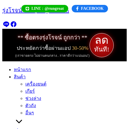
Skip
LINE : @rungroat
FACEBOOK
รุ่งโรจน์.com | rungroat.com
to
content
ลด
** ซื้อตรงรุ่งโรจน์ ถูกกว่า **
ประหยัดกว่าซื้อผ่านแอป
30-50%
ทันที!
(เราขายตรง ไม่ผ่านคนกลาง...ราคาดีกว่าแน่นอน!)
หน้าแรก
สินค้า
เครื่องยนต์
เกียร์
ช่วงล่าง
ตัวถัง
อื่นๆ