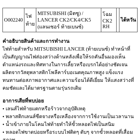
MITSUBISHI (มิตซู) /
โฉม
ไฟ
O002240
LANCER CK2/CK4/CK5
ไต้หวัน
CK2
ท้าย
RH
(แลนเซอร์ ท้ายเบนซ์)
คำอธิบายสินค้าและการทำงาน
ไฟท้ายสำหรับ MITSUBISHI LANCER (ท้ายเบนซ์) ทำหน้าที่
เป็นสัญญาณไฟส่องสว่างด้านหลังเพื่อให้รถคันอื่นมองเห็น
ตำแหน่งรถและทิศทางในการเลี้ยวหรือเบรกได้อย่างชัดเจน
ผลิตจากวัสดุพลาสติกโพลีคาร์บอเนตคุณภาพสูง แข็งแรง
ทนทานต่อสภาพอากาศและความร้อนได้ดีเยี่ยม ให้แสงสว่างที่
คมชัดและได้มาตรฐานตามรุ่นรถเดิม
อาการเสียที่พบบ่อย
• เลนส์ไฟท้ายแตกหรือร้าวจากอุบัติเหตุ
• พลาสติกเลนส์ซีดจางหรือเหลืองจากการใช้งานเป็นเวลานาน
• น้ำเข้าภายในโคมไฟท้ายทำให้ขั้วหลอดไฟเป็นสนิม
• หลอดไฟขาดบ่อยหรือระบบไฟติดๆ ดับๆ จากขั้วหลอดที่เสื่อม
สภาพ