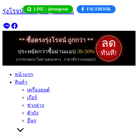
Skip
LINE : @rungroat
FACEBOOK
รุ่งโรจน์.com | rungroat.com
to
content
ลด
** ซื้อตรงรุ่งโรจน์ ถูกกว่า **
ประหยัดกว่าซื้อผ่านแอป
30-50%
ทันที!
(เราขายตรง ไม่ผ่านคนกลาง...ราคาดีกว่าแน่นอน!)
หน้าแรก
สินค้า
เครื่องยนต์
เกียร์
ช่วงล่าง
ตัวถัง
อื่นๆ