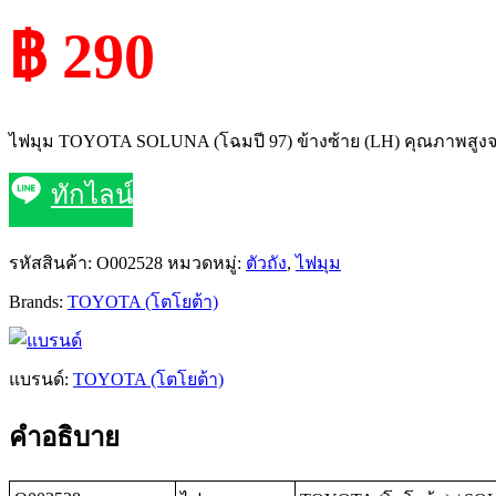
฿ 290
ไฟมุม TOYOTA SOLUNA (โฉมปี 97) ข้างซ้าย (LH) คุณภาพสูงจาก
ทักไลน์
รหัสสินค้า:
O002528
หมวดหมู่:
ตัวถัง
,
ไฟมุม
Brands:
TOYOTA (โตโยต้า)
แบรนด์:
TOYOTA (โตโยต้า)
คำอธิบาย