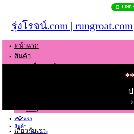
Skip
LINE 
to
content
รุ่งโรจน์.com | rungroat.com
หน้าแรก
สินค้า
เครื่องยนต์
**
เกียร์
ช่วงล่าง
ป
ตัวถัง
(
อื่นๆ
หน้าแรก
สินค้า
เกี่ยวกับเรา
เครื่องยนต์