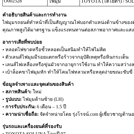
O002528
ไฟมุม
TOYOTA (โตโยต้า) / SOL
คำอธิบายสินค้าและการทำงาน
ไฟมุมรถยนต์ทำหน้าที่เป็นสัญญาณไฟบอกตำแหน่งด้านข้างของตัวรถ 
คุณภาพสูงได้มาตรฐาน แข็งแรงทนทานต่อสภาพอากาศและแสงแดด 
อาการเสียที่พบบ่อย
• หลอดไฟขาดหรือขั้วหลอดเป็นสนิมทำให้ไฟไม่ติด
• ตัวเลนส์ไฟมุมมีรอยแตกหรือร้าวจากอุบัติเหตุหรือหินกระเด็น
• เลนส์ไฟเหลืองหรือขุ่นมัวจากอายุการใช้งาน ทำให้ความสว่าง
• เบ้าล็อคขาไฟมุมหัก ทำให้โคมไฟหลวมหรือหลุดง่ายขณะขับขี่
ข้อมูลจำเพาะและจุดเด่นของสินค้า
•
สภาพสินค้า:
ใหม่
•
รูปแบบ:
ไฟมุมด้านซ้าย (LH)
•
การรับประกัน:
6 เดือน – 1.5 ปี
•
ความน่าเชื่อถือ:
จัดจำหน่ายโดย รุ่งโรจน์.com ผู้เชี่ยวชาญด้านอ
รุ่นรถและเครื่องยนต์ที่รองรับ
• TOYOTA SOLUNA โฉมปี 97