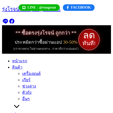
Skip
LINE : @rungroat
FACEBOOK
รุ่งโรจน์.com | rungroat.com
to
content
ลด
** ซื้อตรงรุ่งโรจน์ ถูกกว่า **
ประหยัดกว่าซื้อผ่านแอป
30-50%
ทันที!
(เราขายตรง ไม่ผ่านคนกลาง...ราคาดีกว่าแน่นอน!)
หน้าแรก
สินค้า
เครื่องยนต์
เกียร์
ช่วงล่าง
ตัวถัง
อื่นๆ