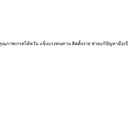
99) คุณภาพเกรดไต้หวัน แข็งแรงทนทาน ติดตั้งง่าย ช่วยแก้ปัญหามือ