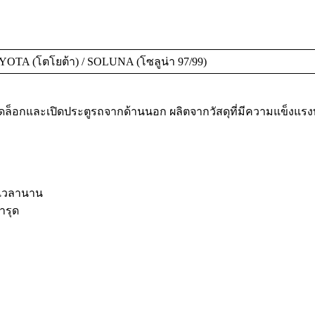
OTA (โตโยต้า) / SOLUNA (โซลูน่า 97/99)
ดล็อกและเปิดประตูรถจากด้านนอก ผลิตจากวัสดุที่มีความแข็งแ
นเวลานาน
ำรุด