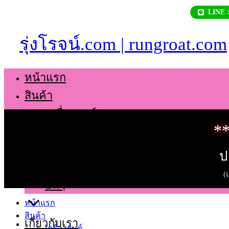
Skip
LINE 
to
content
รุ่งโรจน์.com | rungroat.com
หน้าแรก
สินค้า
เครื่องยนต์
**
เกียร์
ช่วงล่าง
ป
ตัวถัง
(
อื่นๆ
หน้าแรก
สินค้า
เกี่ยวกับเรา
เครื่องยนต์