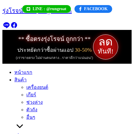
Skip
LINE : @rungroat
FACEBOOK
รุ่งโรจน์.com | rungroat.com
to
content
ลด
** ซื้อตรงรุ่งโรจน์ ถูกกว่า **
ประหยัดกว่าซื้อผ่านแอป
30-50%
ทันที!
(เราขายตรง ไม่ผ่านคนกลาง...ราคาดีกว่าแน่นอน!)
หน้าแรก
สินค้า
เครื่องยนต์
เกียร์
ช่วงล่าง
ตัวถัง
อื่นๆ