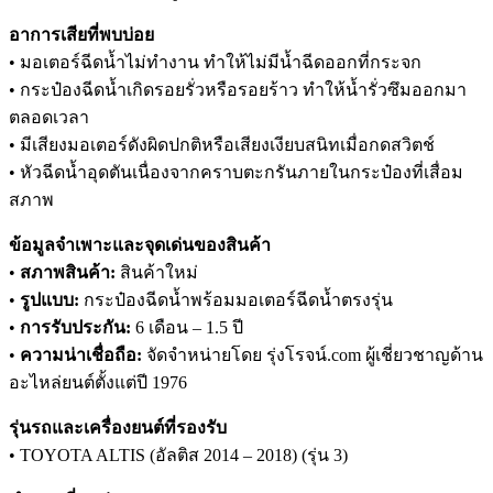
อาการเสียที่พบบ่อย
• มอเตอร์ฉีดน้ำไม่ทำงาน ทำให้ไม่มีน้ำฉีดออกที่กระจก
• กระป๋องฉีดน้ำเกิดรอยรั่วหรือรอยร้าว ทำให้น้ำรั่วซึมออกมา
ตลอดเวลา
• มีเสียงมอเตอร์ดังผิดปกติหรือเสียงเงียบสนิทเมื่อกดสวิตช์
• หัวฉีดน้ำอุดตันเนื่องจากคราบตะกรันภายในกระป๋องที่เสื่อม
สภาพ
ข้อมูลจำเพาะและจุดเด่นของสินค้า
•
สภาพสินค้า:
สินค้าใหม่
•
รูปแบบ:
กระป๋องฉีดน้ำพร้อมมอเตอร์ฉีดน้ำตรงรุ่น
•
การรับประกัน:
6 เดือน – 1.5 ปี
•
ความน่าเชื่อถือ:
จัดจำหน่ายโดย รุ่งโรจน์.com ผู้เชี่ยวชาญด้าน
อะไหล่ยนต์ตั้งแต่ปี 1976
รุ่นรถและเครื่องยนต์ที่รองรับ
• TOYOTA ALTIS (อัลติส 2014 – 2018) (รุ่น 3)