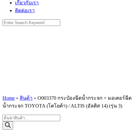
เกี่ยวกับเรา
ติดต่อเรา
Search
for:
Home
»
สินค้า
»
O003370 กระป๋องฉีดน้ำกระจก + มอเตอร์ฉีด
น้ำกระจก TOYOTA (โตโยต้า) / ALTIS (อัลติส 14) (รุ่น 3)
Products
search