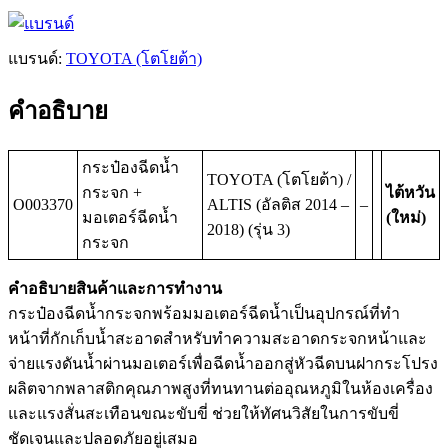
แบรนด์:
TOYOTA (โตโยต้า)
คำอธิบาย
กระป๋องฉีดน้ำ
TOYOTA (โตโยต้า) /
กระจก +
ไต้หวัน
O003370
ALTIS (อัลติส 2014 –
–
มอเตอร์ฉีดน้ำ
(ใหม่)
2018) (รุ่น 3)
กระจก
คำอธิบายสินค้าและการทำงาน
กระป๋องฉีดน้ำกระจกพร้อมมอเตอร์ฉีดน้ำเป็นอุปกรณ์ที่ทำ
หน้าที่กักเก็บน้ำสะอาดสำหรับทำความสะอาดกระจกหน้าและ
จ่ายแรงดันน้ำผ่านมอเตอร์เพื่อฉีดน้ำออกสู่หัวฉีดบนฝากระโปรง
ผลิตจากพลาสติกคุณภาพสูงที่ทนทานต่ออุณหภูมิในห้องเครื่อง
และแรงสั่นสะเทือนขณะขับขี่ ช่วยให้ทัศนวิสัยในการขับขี่
ชัดเจนและปลอดภัยอยู่เสมอ