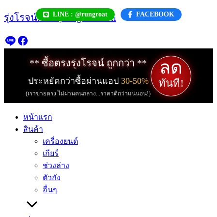
Skip
LINE : @rungroat
FACEBOOK
รุ่งโรจน์.com | rungroat.com
to
content
ลด
** ซื้อตรงรุ่งโรจน์ ถูกกว่า **
ประหยัดกว่าซื้อผ่านแอป
30-50%
ทันที!
(เราขายตรง ไม่ผ่านคนกลาง...ราคาดีกว่าแน่นอน!)
หน้าแรก
สินค้า
เครื่องยนต์
เกียร์
ช่วงล่าง
ตัวถัง
อื่นๆ