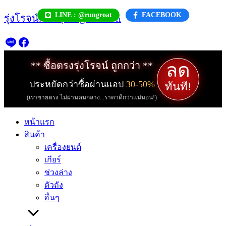
Skip
LINE : @rungroat
FACEBOOK
รุ่งโรจน์.com | rungroat.com
to
content
ลด
** ซื้อตรงรุ่งโรจน์ ถูกกว่า **
ประหยัดกว่าซื้อผ่านแอป
30-50%
ทันที!
(เราขายตรง ไม่ผ่านคนกลาง...ราคาดีกว่าแน่นอน!)
หน้าแรก
สินค้า
เครื่องยนต์
เกียร์
ช่วงล่าง
ตัวถัง
อื่นๆ