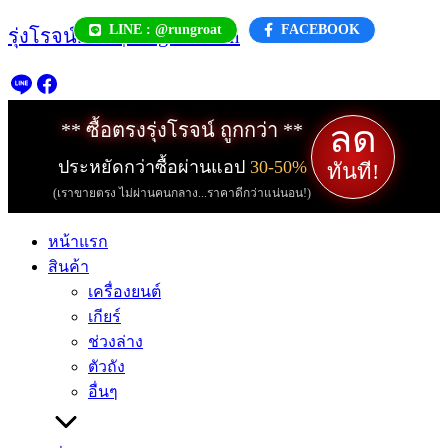
Skip
LINE : @rungroat
FACEBOOK
รุ่งโรจน์.com | rungroat.com
to
content
ลด
** ซื้อตรงรุ่งโรจน์ ถูกกว่า **
ประหยัดกว่าซื้อผ่านแอป
30-50%
ทันที!
(เราขายตรง ไม่ผ่านคนกลาง...ราคาดีกว่าแน่นอน!)
หน้าแรก
สินค้า
เครื่องยนต์
เกียร์
ช่วงล่าง
ตัวถัง
อื่นๆ