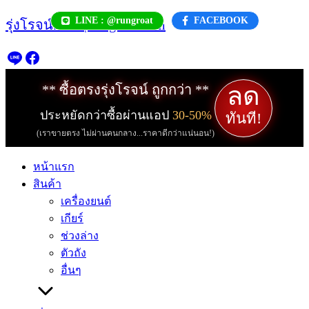
Skip
LINE : @rungroat
FACEBOOK
รุ่งโรจน์.com | rungroat.com
to
content
ลด
** ซื้อตรงรุ่งโรจน์ ถูกกว่า **
ประหยัดกว่าซื้อผ่านแอป
30-50%
ทันที!
(เราขายตรง ไม่ผ่านคนกลาง...ราคาดีกว่าแน่นอน!)
หน้าแรก
สินค้า
เครื่องยนต์
เกียร์
ช่วงล่าง
ตัวถัง
อื่นๆ