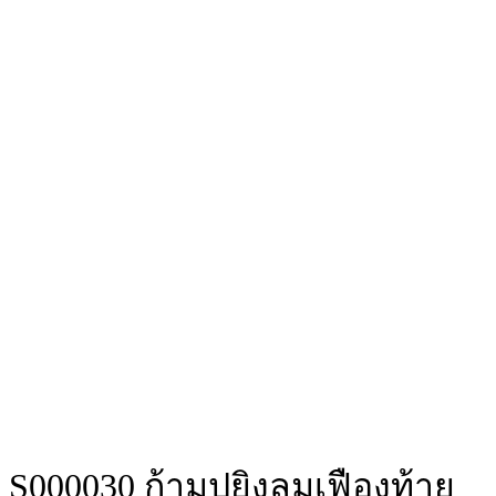
S000030 ก้ามปูยิงลมเฟืองท้าย