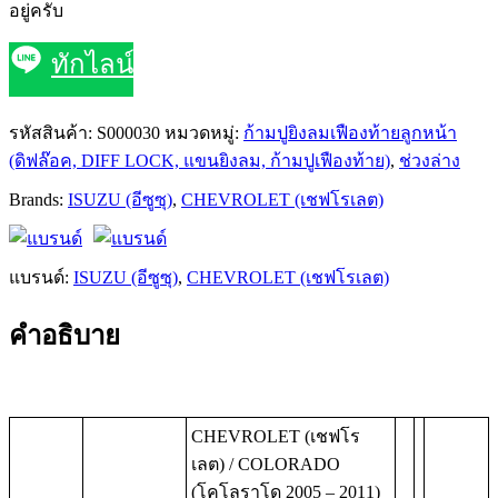
อยู่ครับ
ทักไลน์
รหัสสินค้า:
S000030
หมวดหมู่:
ก้ามปูยิงลมเฟืองท้ายลูกหน้า
(ดิฟล๊อค, DIFF LOCK, แขนยิงลม, ก้ามปูเฟืองท้าย)
,
ช่วงล่าง
Brands:
ISUZU (อีซูซุ)
,
CHEVROLET (เชฟโรเลต)
แบรนด์:
ISUZU (อีซูซุ)
,
CHEVROLET (เชฟโรเลต)
คำอธิบาย
CHEVROLET (เชฟโร
เลต) / COLORADO
(โคโลราโด 2005 – 2011)