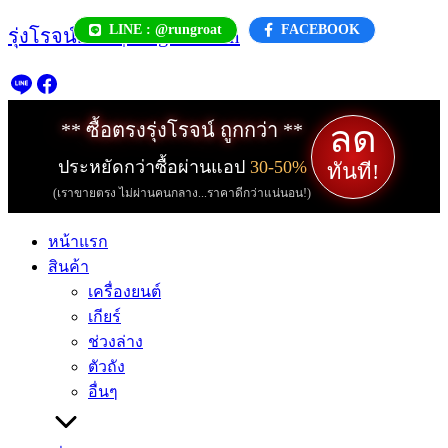
Skip
LINE : @rungroat
FACEBOOK
รุ่งโรจน์.com | rungroat.com
to
content
ลด
** ซื้อตรงรุ่งโรจน์ ถูกกว่า **
ประหยัดกว่าซื้อผ่านแอป
30-50%
ทันที!
(เราขายตรง ไม่ผ่านคนกลาง...ราคาดีกว่าแน่นอน!)
หน้าแรก
สินค้า
เครื่องยนต์
เกียร์
ช่วงล่าง
ตัวถัง
อื่นๆ