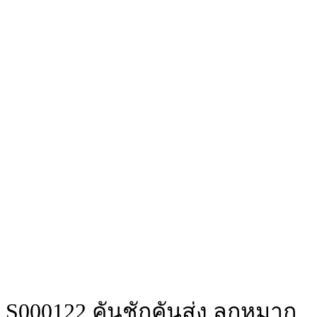
S000122 คันชักคันส่ง ลูกหมาก