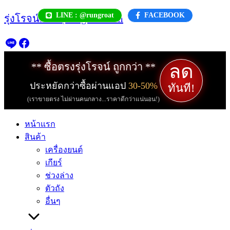
Skip
LINE : @rungroat
FACEBOOK
รุ่งโรจน์.com | rungroat.com
to
content
ลด
** ซื้อตรงรุ่งโรจน์ ถูกกว่า **
ประหยัดกว่าซื้อผ่านแอป
30-50%
ทันที!
(เราขายตรง ไม่ผ่านคนกลาง...ราคาดีกว่าแน่นอน!)
หน้าแรก
สินค้า
เครื่องยนต์
เกียร์
ช่วงล่าง
ตัวถัง
อื่นๆ