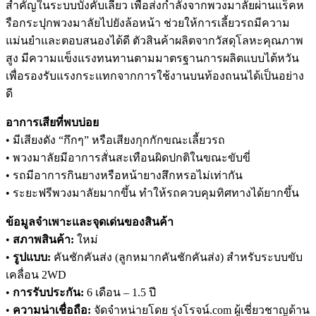
สำคัญในระบบบังคับเลี้ยว เพื่อส่งกำลังจากพวงมาลัยผ่านแร็คห
รือกระปุกพวงมาลัยไปยังล้อหน้า ช่วยให้การเลี้ยวรถมีความ
แม่นยำและตอบสนองได้ดี ตัวสินค้าผลิตจากวัสดุโลหะคุณภาพ
สูง มีความแข็งแรงทนทานตามมาตรฐานการผลิตแบบไต้หวัน
เพื่อรองรับแรงกระแทกจากการใช้งานบนท้องถนนได้เป็นอย่าง
ดี
อาการเสียที่พบบ่อย
• มีเสียงดัง “กึกๆ” หรือเสียงกุกกักขณะเลี้ยวรถ
• พวงมาลัยมีอาการสั่นสะเทือนผิดปกติในขณะขับขี่
• รถมีอาการกินยางหรือหน้ายางสึกหรอไม่เท่ากัน
• ระยะฟรีพวงมาลัยมากขึ้น ทำให้รถควบคุมทิศทางได้ยากขึ้น
ข้อมูลจำเพาะและจุดเด่นของสินค้า
•
สภาพสินค้า:
ใหม่
•
รูปแบบ:
คันชักคันส่ง (ลูกหมากคันชักคันส่ง) สำหรับระบบขับ
เคลื่อน 2WD
•
การรับประกัน:
6 เดือน – 1.5 ปี
•
ความน่าเชื่อถือ:
จัดจำหน่ายโดย รุ่งโรจน์.com ผู้เชี่ยวชาญด้าน