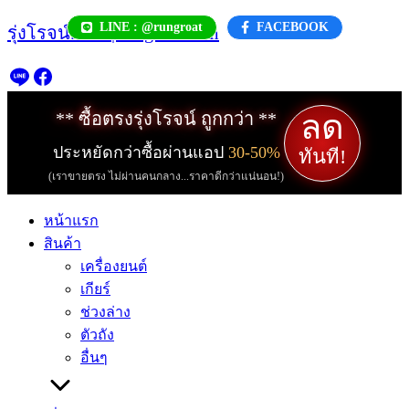
Skip
LINE : @rungroat
FACEBOOK
รุ่งโรจน์.com | rungroat.com
to
content
ลด
** ซื้อตรงรุ่งโรจน์ ถูกกว่า **
ประหยัดกว่าซื้อผ่านแอป
30-50%
ทันที!
(เราขายตรง ไม่ผ่านคนกลาง...ราคาดีกว่าแน่นอน!)
หน้าแรก
สินค้า
เครื่องยนต์
เกียร์
ช่วงล่าง
ตัวถัง
อื่นๆ