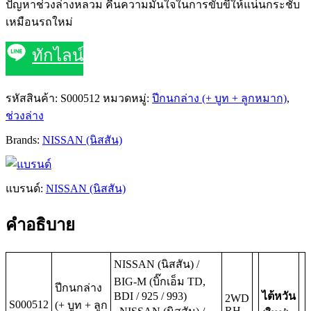
ปัญหาช่วงล่างหลวม คืนความมั่นใจในการขับขี่ให้แน่นกระชับ
เหมือนรถใหม่
ทักไลน์
รหัสสินค้า:
S000512
หมวดหมู่:
ปีกนกล่าง (+ บูท + ลูกหมาก)
,
ช่วงล่าง
Brands:
NISSAN (นิสสัน)
แบรนด์:
NISSAN (นิสสัน)
คำอธิบาย
NISSAN (นิสสัน) /
BIG-M (บิ๊กเอ็ม TD,
ปีกนกล่าง
BDI / 925 / 993)
ไต้หวัน
2WD
S000512
(+ บูท + ลูก
RH